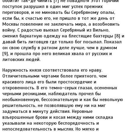
обойти! Так-де чинить [7] не повадно!» Этот горячий
поступок разрушил в один миг успех прежних
переговоров, и не миновать бы Серебряному опалы,
если бы, к счастью его, не пришло в тот же день от
Москвы повеление не заключать мира, а возобновить
войну. С радостью выехал Серебряный из Вильно,
сменил бархатную одежду на блестящие бахтерцы [8] и
давай бить литовцев где только бог посылал. Показал
он свою службу в ратном деле лучше, чем в думном
[9], и прошла про него великая хвала от русских и
литовских людей.
Наружность князя соответствовала его нраву.
Отличительными чертами более приятного, чем
красивого лица его были простосердечие и
откровенность. В его темно-серых глазах, осененных
черными ресницами, наблюдатель прочел бы
необыкновенную, бессознательную и как бы невольную
решительность, не позволявшую ему ни на миг
задуматься в минуту действия. Неровные
взъерошенные брови и косая между ними складка
указывали на некоторую беспорядочность и
непоследовательность в мыслях. Но мягко и