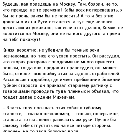
будешь, как приедешь на Москву. Там, боярин, не то,
что прежде, не те времена! Кабы всех их перевешать, я
бы не прочь, зачем бы не повесить! А то и без этих
довольно их на Руси останется; а тут еще человек
десять ихних ускакало; так если этот дьявол, Хомяк, не
воротится на Москву, они не на кого другого, а прямо
на тебя покажут!
Князя, вероятно, не убедили бы темные речи
незнакомца, но гнев его успел простыть. Он рассудил,
что скорая расправа с злодеями не много принесет
пользы, тогда как, предав их правосудию, он, может
быть, откроет всю шайку этих загадочных грабителей.
Расспросив подробно, где имеет пребывание ближний
губной староста, он приказал старшему ратнику с
товарищами проводить туда пленных и объявил, что
поедет далее с одним Михеичем.
– Власть твоя посылать этих собак к губному
старосте, – сказал незнакомец, – только, поверь мне,
староста тотчас велит развязать им руки. Лучше бы
самому тебе отпустить их на все четыре стороны.
Впрочем, на то твоя боярская воля.