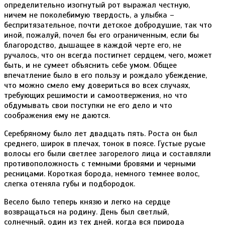
определительно изогнутый рот выражал честную,
ничем не поколебимую твердость, а улыбка –
беспритязательное, почти детское добродушие, так что
иной, пожалуй, почел бы его ограниченным, если бы
благородство, дышащее в каждой черте его, не
ручалось, что он всегда постигнет сердцем, чего, может
быть, и не сумеет объяснить себе умом. Общее
впечатление было в его пользу и рождало убеждение,
что можно смело ему довериться во всех случаях,
требующих решимости и самоотвержения, но что
обдумывать свои поступки не его дело и что
соображения ему не даются.
Серебряному было лет двадцать пять. Роста он был
среднего, широк в плечах, тонок в поясе. Густые русые
волосы его были светлее загорелого лица и составляли
противоположность с темными бровями и черными
ресницами. Короткая борода, немного темнее волос,
слегка отеняла губы и подбородок.
Весело было теперь князю и легко на сердце
возвращаться на родину. День был светлый,
солнечный, один из тех дней, когда вся природа