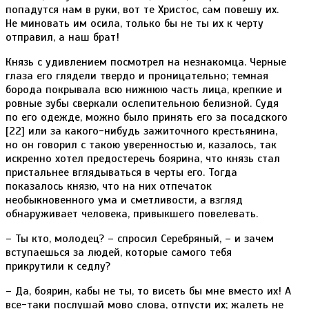
попадутся нам в руки, вот те Христос, сам повешу их.
Не миновать им осила, только бы не ты их к черту
отправил, а наш брат!
Князь с удивлением посмотрел на незнакомца. Черные
глаза его глядели твердо и проницательно; темная
борода покрывала всю нижнюю часть лица, крепкие и
ровные зубы сверкали ослепительною белизной. Судя
по его одежде, можно было принять его за посадского
[22] или за какого-нибудь зажиточного крестьянина,
но он говорил с такою уверенностью и, казалось, так
искренно хотел предостеречь боярина, что князь стал
пристальнее вглядываться в черты его. Тогда
показалось князю, что на них отпечаток
необыкновенного ума и сметливости, а взгляд
обнаруживает человека, привыкшего повелевать.
– Ты кто, молодец? – спросил Серебряный, – и зачем
вступаешься за людей, которые самого тебя
прикрутили к седлу?
– Да, боярин, кабы не ты, то висеть бы мне вместо их! А
все-таки послушай мово слова, отпусти их; жалеть не