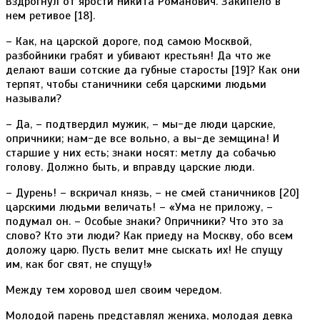
Вздрогнул от ярости Никита Романович. Закипело в
нем ретивое [18].
– Как, на царской дороге, под самою Москвой,
разбойники грабят и убивают крестьян! Да что же
делают ваши сотские да губные старосты [19]? Как они
терпят, чтобы станичники себя царскими людьми
называли?
– Да, – подтвердил мужик, – мы-де люди царские,
опричники; нам-де все вольно, а вы-де земщина! И
старшие у них есть; знаки носят: метлу да собачью
голову. Должно быть, и вправду царские люди.
– Дурень! – вскричал князь, – не смей станичников [20]
царскими людьми величать! – «Ума не приложу, –
подумал он. – Особые знаки? Опричники? Что это за
слово? Кто эти люди? Как приеду на Москву, обо всем
доложу царю. Пусть велит мне сыскать их! Не спущу
им, как бог свят, не спущу!»
Между тем хоровод шел своим чередом.
Молодой парень представлял жениха, молодая девка