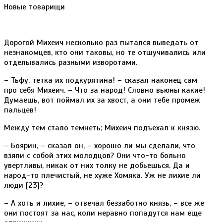
Новые товарищи
Дорогой Михеич несколько раз пытался выведать от
незнакомцев, кто они таковы, но те отшучивались или
отделывались разными изворотами.
– Тьфу, тетка их подкурятина! – сказал наконец сам
про себя Михеич. – Что за народ! Словно вьюны какие!
Думаешь, вот поймал их за хвост, а они тебе промеж
пальцев!
Между тем стало темнеть; Михеич подъехал к князю.
– Боярин, – сказал он, – хорошо ли мы сделали, что
взяли с собой этих молодцов? Они что-то больно
увертливы, никак от них толку не добьешься. Да и
народ-то плечистый, не хуже Хомяка. Уж не лихие ли
люди [23]?
– А хоть и лихие, – отвечал беззаботно князь, – все же
они постоят за нас, коли неравно попадутся нам еще