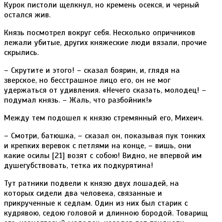
Курок пистоли щелкнул, но кремень осекся, и черный
остался жив.
Князь посмотрел вокруг себя. Несколько опричников
лежали убитые, других княжеские люди вязали, прочие
скрылись.
– Скрутите и этого! – сказал боярин, и, глядя на
зверское, но бесстрашное лицо его, он не мог
удержаться от удивления. «Нечего сказать, молодец! –
подумал князь. – Жаль, что разбойник!»
Между тем подошел к князю стремянный его, Михеич.
– Смотри, батюшка, – сказал он, показывая пук тонких
и крепких веревок с петлями на конце, – вишь, они
какие осилы [21] возят с собою! Видно, не впервой им
душегубствовать, тетка их подкурятина!
Тут ратники подвели к князю двух лошадей, на
которых сидели два человека, связанные и
прикрученные к седлам. Один из них был старик с
кудрявою, седою головой и длинною бородой. Товарищ