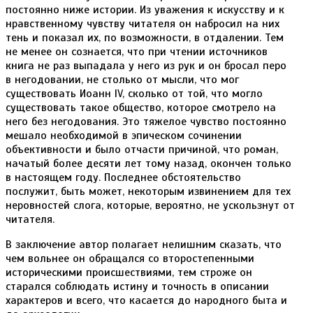
постоянно ниже истории. Из уважения к искусству и к
нравственному чувству читателя он набросил на них
тень и показал их, по возможности, в отдалении. Тем
не менее он сознается, что при чтении источников
книга не раз выпадала у него из рук и он бросал перо
в негодовании, не столько от мысли, что мог
существовать Иоанн IV, сколько от той, что могло
существовать такое общество, которое смотрело на
него без негодования. Это тяжелое чувство постоянно
мешало необходимой в эпическом сочинении
объективности и было отчасти причиной, что роман,
начатый более десяти лет тому назад, окончен только
в настоящем году. Последнее обстоятельство
послужит, быть может, некоторым извинением для тех
неровностей слога, которые, вероятно, не ускользнут от
читателя.
В заключение автор полагает нелишним сказать, что
чем вольнее он обращался со второстепенными
историческими происшествиями, тем строже он
старался соблюдать истину и точность в описании
характеров и всего, что касается до народного быта и