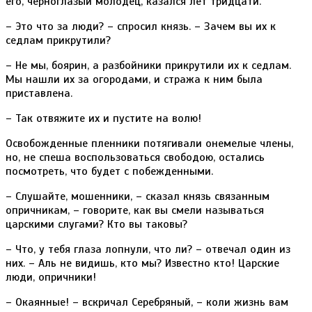
его, черноглазый молодец, казался лет тридцати.
– Это что за люди? – спросил князь. – Зачем вы их к
седлам прикрутили?
– Не мы, боярин, а разбойники прикрутили их к седлам.
Мы нашли их за огородами, и стража к ним была
приставлена.
– Так отвяжите их и пустите на волю!
Освобожденные пленники потягивали онемелые члены,
но, не спеша воспользоваться свободою, остались
посмотреть, что будет с побежденными.
– Слушайте, мошенники, – сказал князь связанным
опричникам, – говорите, как вы смели называться
царскими слугами? Кто вы таковы?
– Что, у тебя глаза лопнули, что ли? – отвечал один из
них. – Аль не видишь, кто мы? Известно кто! Царские
люди, опричники!
– Окаянные! – вскричал Серебряный, – коли жизнь вам