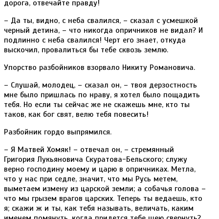
дорога, отвечайте правду!
– Да ты, видно, с неба свалился, – сказал с усмешкой
черный детина, – что никогда опричников не видал? И
подлинно с неба свалился! Черт его знает, откуда
выскочил, провалиться бы тебе сквозь землю.
Упорство разбойников взорвало Никиту Романовича.
– Слушай, молодец, – сказал он, – твоя дерзостность
мне было пришлась по нраву, я хотел было пощадить
тебя. Но если ты сейчас же не скажешь мне, кто ты
таков, как бог свят, велю тебя повесить!
Разбойник гордо выпрямился.
– Я Матвей Хомяк! – отвечал он, – стремянный
Григория Лукьяновича Скуратова-Бельского; служу
верно господину моему и царю в опричниках. Метла,
что у нас при седле, значит, что мы Русь метем,
выметаем измену из царской земли; а собачья голова –
что мы грызем врагов царских. Теперь ты ведаешь, кто
я; скажи ж и ты, как тебя называть, величать, каким
именем помянуть, когда придется тебе шею свернуть?