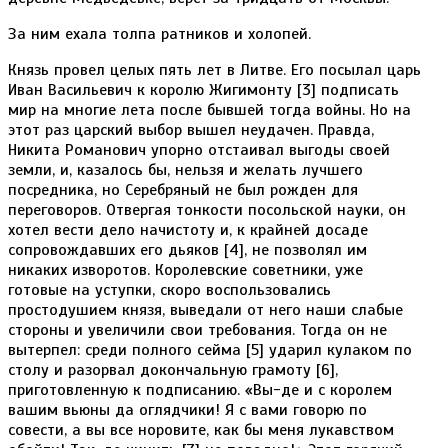
За ним ехала толпа ратников и холопей.
Князь провел целых пять лет в Литве. Его посылал царь
Иван Васильевич к королю Жигимонту [3] подписать
мир на многие лета после бывшей тогда войны. Но на
этот раз царский выбор вышел неудачен. Правда,
Никита Романович упорно отстаивал выгоды своей
земли, и, казалось бы, нельзя и желать лучшего
посредника, но Серебряный не был рожден для
переговоров. Отвергая тонкости посольской науки, он
хотел вести дело начистоту и, к крайней досаде
сопровождавших его дьяков [4], не позволял им
никаких изворотов. Королевские советники, уже
готовые на уступки, скоро воспользовались
простодушием князя, выведали от него наши слабые
стороны и увеличили свои требования. Тогда он не
вытерпел: среди полного сейма [5] ударил кулаком по
столу и разорвал докончальную грамоту [6],
приготовленную к подписанию. «Вы-де и с королем
вашим вьюны да оглядчики! Я с вами говорю по
совести, а вы все норовите, как бы меня лукавством