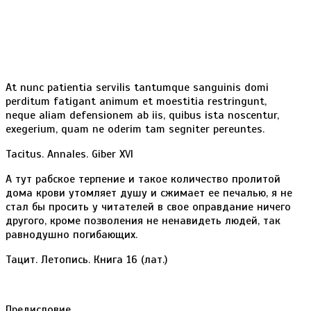
At nunc patientia servilis tantumque sanguinis domi
perditum fatigant animum et moestitia restringunt,
neque aliam defensionem ab iis, quibus ista noscentur,
exegerium, quam ne oderim tam segniter pereuntes.
Tacitus. Annales. Giber XVI
А тут рабское терпение и такое количество пролитой
дома крови утомляет душу и сжимает ее печалью, я не
стал бы просить у читателей в свое оправдание ничего
другого, кроме позволения не ненавидеть людей, так
равнодушно погибающих.
Тацит. Летопись. Книга 16 (лат.)
Предисловие