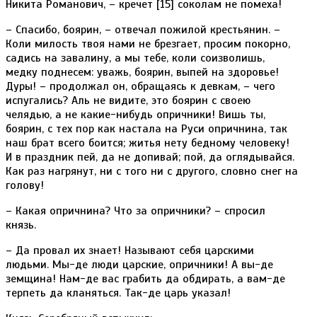
Никита Романович, – кречет [15] соколам не помеха!
– Спасибо, боярин, – отвечал пожилой крестьянин. –
Коли милость твоя нами не брезгает, просим покорно,
садись на завалину, а мы тебе, коли соизволишь,
медку поднесем: уважь, боярин, выпей на здоровье!
Дуры! – продолжал он, обращаясь к девкам, – чего
испугались? Аль не видите, это боярин с своею
челядью, а не какие-нибудь опричники! Вишь ты,
боярин, с тех пор как настала на Руси опричнина, так
наш брат всего боится; житья нету бедному человеку!
И в праздник пей, да не допивай; пой, да оглядывайся.
Как раз нагрянут, ни с того ни с другого, словно снег на
голову!
– Какая опричнина? Что за опричники? – спросил
князь.
– Да провал их знает! Называют себя царскими
людьми. Мы-де люди царские, опричники! А вы-де
земщина! Нам-де вас грабить да обдирать, а вам-де
терпеть да кланяться. Так-де царь указал!