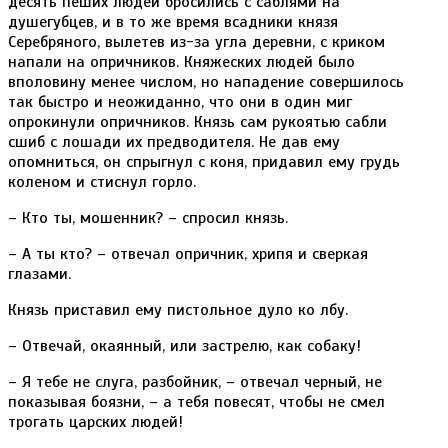
десять пеших людей бросились с саблями на
душегубцев, и в то же время всадники князя
Серебряного, вылетев из-за угла деревни, с криком
напали на опричников. Княжеских людей было
вполовину менее числом, но нападение совершилось
так быстро и неожиданно, что они в один миг
опрокинули опричников. Князь сам рукоятью сабли
сшиб с лошади их предводителя. Не дав ему
опомниться, он спрыгнул с коня, придавил ему грудь
коленом и стиснул горло.
– Кто ты, мошенник? – спросил князь.
– А ты кто? – отвечал опричник, хрипя и сверкая
глазами.
Князь приставил ему пистольное дуло ко лбу.
– Отвечай, окаянный, или застрелю, как собаку!
– Я тебе не слуга, разбойник, – отвечал черный, не
показывая боязни, – а тебя повесят, чтобы не смел
трогать царских людей!