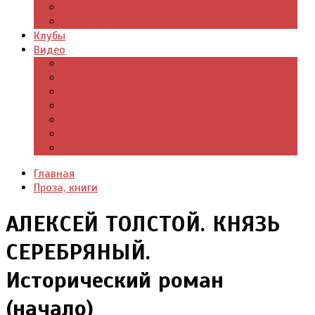
Цитаты из книг
Что почитать
Клубы
Видео
Отдых для души
Учебные материалы
Детский уголок
Прямая речь
Культурный мир
Хроники истории
Общество и люди
Главная
Проза, книги
АЛЕКСЕЙ ТОЛСТОЙ. КНЯЗЬ
СЕРЕБРЯНЫЙ.
Исторический роман
(начало)