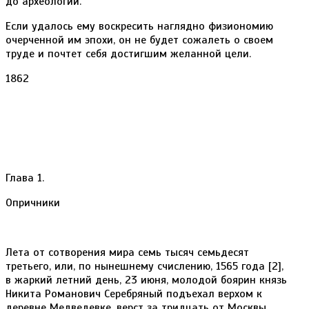
до археологии.
Если удалось ему воскресить наглядно физиономию
очерченной им эпохи, он не будет сожалеть о своем
труде и почтет себя достигшим желанной цели.
1862
Глава 1.
Опричники
Лета от сотворения мира семь тысяч семьдесят
третьего, или, по нынешнему счислению, 1565 года [2],
в жаркий летний день, 23 июня, молодой боярин князь
Никита Романович Серебряный подъехал верхом к
деревне Медведевке, верст за тридцать от Москвы.