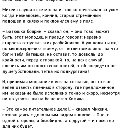
Михеич слушал все молча и только почесывал за ухом.
Когда незнакомец кончил, старый стремянный
подошел к князю и поклонился ему в пояс.
– Батюшка боярин, – сказал он, – оно тово, может
быть, этот молодец и правду говорит: неравно
староста отпустит этих разбойников. А уж коли ты их,
по мягкосердечию твоему, от петли помиловал, за что
бог и тебя, батюшка, не оставит, то дозволь, до
крайности, перед отправкой-то, на всяк случай,
влепить им по полсотенке плетей, чтоб вперед-то не
душегубствовали, тетка их подкурятина!
И, принимая молчание князя за согласие, он тотчас
велел отвесть пленных в сторону, где предложенное
им наказание было исполнено точно и скоро, несмотря
ни на угрозы, ни на бешенство Хомяка.
– Это самое питательное дело!.. – сказал Михеич,
возвращаясь с довольным видом к князю. – Оно, с
одной стороны, и безобидно, а с другой – и памятно
для них будет.