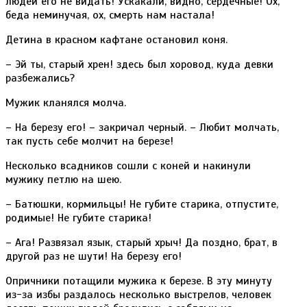
людей его не видать! Ускакали, видно, сердечные! Ох,
беда неминучая, ох, смерть нам настала!
Детина в красном кафтане остановил коня.
– Эй ты, старый хрен! здесь был хоровод, куда девки
разбежались?
Мужик кланялся молча.
– На березу его! – закричал черный. – Любит молчать,
так пусть себе молчит на березе!
Несколько всадников сошли с коней и накинули
мужику петлю на шею.
– Батюшки, кормильцы! Не губите старика, отпустите,
родимые! Не губите старика!
– Ага! Развязал язык, старый хрыч! Да поздно, брат, в
другой раз не шути! На березу его!
Опричники потащили мужика к березе. В эту минуту
из-за избы раздалось несколько выстрелов, человек