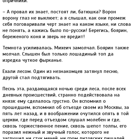
опричники.
– А провал их знает, постоят ли, батюшка? Ворон
ворону глаз не выклюет; а я слышал, как они промеж
себя поговаривали черт знает на каком языке, ни слова
не понять, а кажись было по-русски! Берегись, боярин,
береженого коня и зверь не вредит!
Темнота усиливалась. Михеич замолчал. Боярин также
молчал. Слышен был только лошадиный топ да
изредка чуткое фырканье.
Ехали лесом. Один из незнакомцев затянул песню,
другой стал подтягивать.
Песнь эта, раздающаяся ночью среди леса, после всех
дневных происшествий, странно подействовала на
князя: ему сделалось грустно. Он вспомнил о
прошедшем, вспомнил об отъезде своем из Москвы, за
пять лет назад, и в воображении очутился опять в той
церкви, где перед отъездом слушал молебен и где,
сквозь торжественное пение, сквозь шепот толпы, его
поразил нежный и звучный голос, которого не
заглушил ни стук мечей, ни гром литовских пищалей