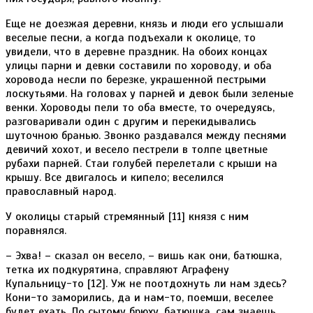
Еще не доезжая деревни, князь и люди его услышали
веселые песни, а когда подъехали к околице, то
увидели, что в деревне праздник. На обоих концах
улицы парни и девки составили по хороводу, и оба
хоровода несли по березке, украшенной пестрыми
лоскутьями. На головах у парней и девок были зеленые
венки. Хороводы пели то оба вместе, то очередуясь,
разговаривали один с другим и перекидывались
шуточною бранью. Звонко раздавался между песнями
девичий хохот, и весело пестрели в толпе цветные
рубахи парней. Стаи голубей перелетали с крыши на
крышу. Все двигалось и кипело; веселился
православный народ.
У околицы старый стремянный [11] князя с ним
поравнялся.
– Эхва! – сказал он весело, – вишь как они, батюшка,
тетка их подкурятина, справляют Аграфену
Купальницу-то [12]. Уж не поотдохнуть ли нам здесь?
Кони-то заморились, да и нам-то, поемши, веселее
будет ехать. По сытому брюху, батюшка, сам знаешь,