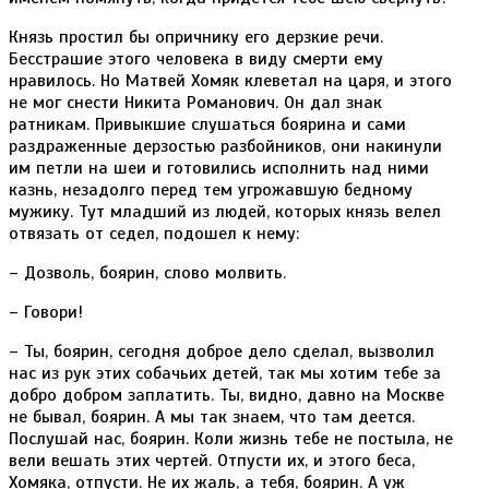
Князь простил бы опричнику его дерзкие речи.
Бесстрашие этого человека в виду смерти ему
нравилось. Но Матвей Хомяк клеветал на царя, и этого
не мог снести Никита Романович. Он дал знак
ратникам. Привыкшие слушаться боярина и сами
раздраженные дерзостью разбойников, они накинули
им петли на шеи и готовились исполнить над ними
казнь, незадолго перед тем угрожавшую бедному
мужику. Тут младший из людей, которых князь велел
отвязать от седел, подошел к нему:
– Дозволь, боярин, слово молвить.
– Говори!
– Ты, боярин, сегодня доброе дело сделал, вызволил
нас из рук этих собачьих детей, так мы хотим тебе за
добро добром заплатить. Ты, видно, давно на Москве
не бывал, боярин. А мы так знаем, что там деется.
Послушай нас, боярин. Коли жизнь тебе не постыла, не
вели вешать этих чертей. Отпусти их, и этого беса,
Хомяка, отпусти. Не их жаль, а тебя, боярин. А уж