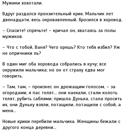
Мужики хохотали.
Вдруг раздался пронзительный крик. Мальчик лет
двенадцати, весь окровавленный, бросился в хоровод.
– Спасите! спрячьте! – кричал он, хватаясь за полы
мужиков.
– Что с тобой, Ваня? Чего орешь? Кто тебя избил? Уж
не опричники ль?
В один миг оба хоровода собрались в кучу; все
окружили мальчика; но он от страху едва мог
говорить.
– Там, там, – произнес он дрожащим голосом, – за
огородами, я пас телят… они наехали, стали колоть
телят, рубить саблями; пришла Дунька, стала просить
их, они Дуньку взяли, потащили, потащили с собой, а
меня…
Новые крики перебили мальчика. Женщины бежали с
другого конца деревни…