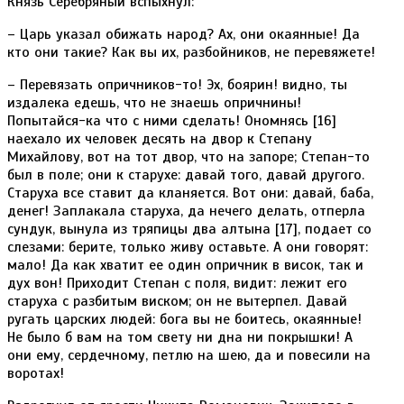
Князь Серебряный вспыхнул:
– Царь указал обижать народ? Ах, они окаянные! Да
кто они такие? Как вы их, разбойников, не перевяжете!
– Перевязать опричников-то! Эх, боярин! видно, ты
издалека едешь, что не знаешь опричнины!
Попытайся-ка что с ними сделать! Ономнясь [16]
наехало их человек десять на двор к Степану
Михайлову, вот на тот двор, что на запоре; Степан-то
был в поле; они к старухе: давай того, давай другого.
Старуха все ставит да кланяется. Вот они: давай, баба,
денег! Заплакала старуха, да нечего делать, отперла
сундук, вынула из тряпицы два алтына [17], подает со
слезами: берите, только живу оставьте. А они говорят:
мало! Да как хватит ее один опричник в висок, так и
дух вон! Приходит Степан с поля, видит: лежит его
старуха с разбитым виском; он не вытерпел. Давай
ругать царских людей: бога вы не боитесь, окаянные!
Не было б вам на том свету ни дна ни покрышки! А
они ему, сердечному, петлю на шею, да и повесили на
воротах!