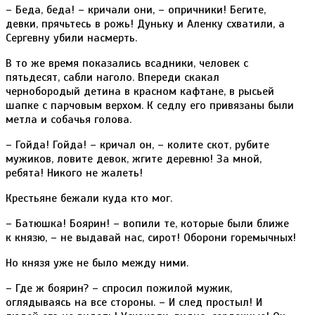
– Беда, беда! – кричали они, – опричники! Бегите,
девки, прячьтесь в рожь! Дуньку и Аленку схватили, а
Сергевну убили насмерть.
В то же время показались всадники, человек с
пятьдесят, сабли наголо. Впереди скакал
чернобородый детина в красном кафтане, в рысьей
шапке с парчовым верхом. К седлу его привязаны были
метла и собачья голова.
– Гойда! Гойда! – кричал он, – колите скот, рубите
мужиков, ловите девок, жгите деревню! За мной,
ребята! Никого не жалеть!
Крестьяне бежали куда кто мог.
– Батюшка! Боярин! – вопили те, которые были ближе
к князю, – не выдавай нас, сирот! Оборони горемычных!
Но князя уже не было между ними.
– Где ж боярин? – спросил пожилой мужик,
оглядываясь на все стороны. – И след простыл! И