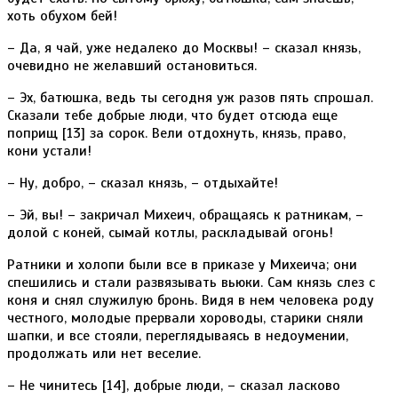
хоть обухом бей!
– Да, я чай, уже недалеко до Москвы! – сказал князь,
очевидно не желавший остановиться.
– Эх, батюшка, ведь ты сегодня уж разов пять спрошал.
Сказали тебе добрые люди, что будет отсюда еще
поприщ [13] за сорок. Вели отдохнуть, князь, право,
кони устали!
– Ну, добро, – сказал князь, – отдыхайте!
– Эй, вы! – закричал Михеич, обращаясь к ратникам, –
долой с коней, сымай котлы, раскладывай огонь!
Ратники и холопи были все в приказе у Михеича; они
спешились и стали развязывать вьюки. Сам князь слез с
коня и снял служилую бронь. Видя в нем человека роду
честного, молодые прервали хороводы, старики сняли
шапки, и все стояли, переглядываясь в недоумении,
продолжать или нет веселие.
– Не чинитесь [14], добрые люди, – сказал ласково