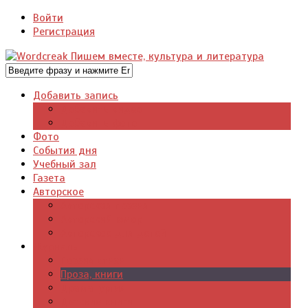
Войти
Регистрация
Добавить запись
Добавить видео
Добавить фото
Фото
События дня
Учебный зал
Газета
Авторское
Авторская поэзия
Авторский юмор
Авторское для детей
Журналы
Поэзия стихи
Проза, книги
Драматургия
Детские книги