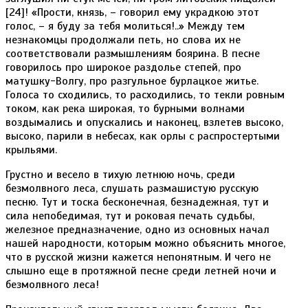
[24]! «Прости, князь, – говорил ему украдкою этот
голос, – я буду за тебя молиться!..» Между тем
незнакомцы продолжали петь, но слова их не
соответствовали размышлениям боярина. В песне
говорилось про широкое раздолье степей, про
матушку-Волгу, про разгульное бурлацкое житье.
Голоса то сходились, то расходились, то текли ровным
током, как река широкая, то бурными волнами
воздымались и опускались и наконец, взлетев высоко,
высоко, парили в небесах, как орлы с распростертыми
крыльями.
Грустно и весело в тихую летнюю ночь, среди
безмолвного леса, слушать размашистую русскую
песню. Тут и тоска бесконечная, безнадежная, тут и
сила непобедимая, тут и роковая печать судьбы,
железное предназначение, одно из основных начал
нашей народности, которым можно объяснить многое,
что в русской жизни кажется непонятным. И чего не
слышно еще в протяжной песне среди летней ночи и
безмолвного леса!