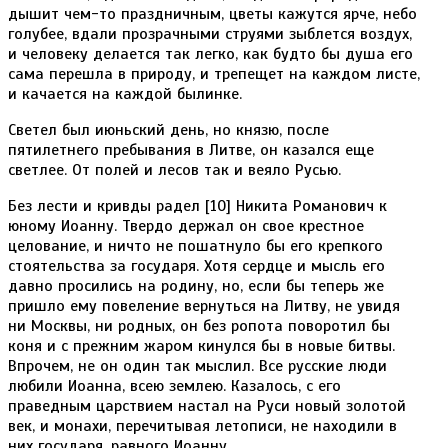
дышит чем-то праздничным, цветы кажутся ярче, небо
голубее, вдали прозрачными струями зыблется воздух,
и человеку делается так легко, как будто бы душа его
сама перешла в природу, и трепещет на каждом листе,
и качается на каждой былинке.
Светел был июньский день, но князю, после
пятилетнего пребывания в Литве, он казался еще
светлее. От полей и лесов так и веяло Русью.
Без лести и кривды радел [10] Никита Романович к
юному Иоанну. Твердо держал он свое крестное
целование, и ничто не пошатнуло бы его крепкого
стоятельства за государя. Хотя сердце и мысль его
давно просились на родину, но, если бы теперь же
пришло ему повеление вернуться на Литву, не увидя
ни Москвы, ни родных, он без ропота поворотил бы
коня и с прежним жаром кинулся бы в новые битвы.
Впрочем, не он один так мыслил. Все русские люди
любили Иоанна, всею землею. Казалось, с его
праведным царствием настал на Руси новый золотой
век, и монахи, перечитывая летописи, не находили в
них государя, равного Иоанну.