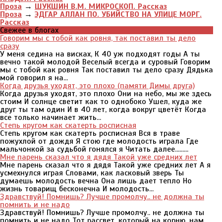
Проза
→
ШУКШИН В.М. МИКРОСКОП. Рассказ
Проза
→
ЭДГАР АЛЛАН ПО. УБИЙСТВО НА УЛИЦЕ МОРГ.
Рассказ
Свежее в блогах
Говорим мы с тобой как ровня, так поставил ты дело
сразу
У меня седина на висках, К 40 уж подходят годы А ты
вечно такой молодой Веселый всегда и суровый Говорим
мы с тобой как ровня Так поставил ты дело сразу Дядька
мой говорил я на...
Когда друзья уходят, это плохо (памяти Димы друга)
Когда друзья уходят, это плохо Они на небо, мы же здесь
стоим И солнце светит как то однобоко Ушел, куда же
друг ты там один И в 40 лет, когда вокруг цветёт Когда
все только начинает жить...
Степь кругом как скатерть росписная
Степь кругом как скатерть росписная Вся в траве
пожухлой от дождя Я стою где молодость играла Где
мальчонкой за судьбой гонялся я Читать далее.........
Мне парень сказал что я дядя Такой уже средних лет
Мне парень сказал что я дядя Такой уже средних лет А я
усмехнулся играя Словами, как ласковый зверь Ты
думаешь молодость вечна Она лишь дает тепло Но
жизнь товарищ бесконечна И молодость...
Здравствуй! Помнишь? Лучше промолчу.. не должна ты
помнить и не надо
Здравствуй! Помнишь? Лучше промолчу.. не должна ты
помнить и не надо Тот рассвет, который на корню, нам