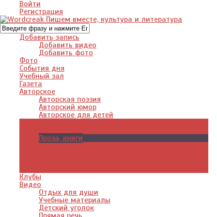
Войти
Регистрация
Добавить запись
Добавить видео
Добавить фото
Фото
События дня
Учебный зал
Газета
Авторское
Авторская поэзия
Авторский юмор
Авторское для детей
Журналы
Поэзия стихи
Проза, книги
Драматургия
Детские книги
Цитаты из книг
Что почитать
Клубы
Видео
Отдых для души
Учебные материалы
Детский уголок
Прямая речь