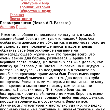
Культурный мир
Хроники истории
Общество и люди
Главная
Проза, книги
По-американски (Чехов А.П. Рассказ.)
Adminos
Проза
Имея сильнейшее поползновение вступить в самый
законнейший брак и памятуя, что никакой брак без
особы пола женского не обходится, я имею честь, счастие
и удовольствие покорнейше просить вдов и девиц
обратить свое благосклонное внимание на
нижеследующее:Я мужчина — это прежде всего. Это
очень важно для барынь, разумеется. 2 аршина 8
вершков роста. Молод. До пожилых лет мне далеко, как
кулику до Петрова дня. Знатен. Некрасив, но и недурен, и
настолько недурен, что неоднократно в темноте по
ошибке за красавца принимаем был. Глаза имею карие.
На щеках (увы!) ямочек не имеется. Два коренных зуба
попорчены. Элегантными манерами похвалиться не могу,
но в крепости мышц своих никому сомневаться не
позволю. Перчатки ношу № 7. Кроме бедных, но
благородных родителей, ничего не имею. Впрочем, имею
блестящую будущность. Большой любитель хорошеньких
вообще и горничных в особенности. Верю во всё.
Занимаюсь литературой и настолько удачно, что редко
проливаю слезы над почтовым ящиком «Стрекозы». Имею