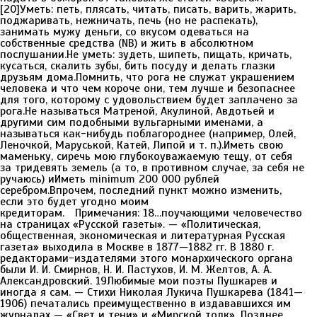
[20]Уметь: петь, плясать, читать, писать, варить, жарить,
поджаривать, нежничать, печь (но не распекать),
занимать мужу деньги, со вкусом одеваться на
собственные средства (NB) и жить в абсолютном
послушании.Не уметь: зудеть, шипеть, пищать, кричать,
кусаться, скалить зубы, бить посуду и делать глазки
друзьям дома.Помнить, что рога не служат украшением
человека и что чем короче они, тем лучше и безопаснее
для того, которому с удовольствием будет заплачено за
рога.Не называться Матреной, Акулиной, Авдотьей и
другими сим подобными вульгарными именами, а
называться как-нибудь поблагороднее (например, Олей,
Леночкой, Маруськой, Катей, Липой и т. п.).Иметь свою
маменьку, сиречь мою глубокоуважаемую тещу, от себя
за тридевять земель (а то, в противном случае, за себя не
ручаюсь) иИметь minimum 200 000 рублей
серебром.Впрочем, последний пункт можно изменить,
если это будет угодно моим
кредиторам. Примечания: 18…поучающими человечество
на страницах «Русской газеты». — «Политическая,
общественная, экономическая и литературная Русская
газета» выходила в Москве в 1877—1882 гг. В 1880 г.
редакторами-издателями этого монархического органа
были И. И. Смирнов, Н. И. Пастухов, И. М. Желтов, А. А.
Александровский. 19Любимые мои поэты Пушкарев и
иногда я сам. — Стихи Николая Лукича Пушкарева (1841—
1906) печатались преимущественно в издававшихся им
журналах — «Свет и тени» и «Мирской толк». Позднее