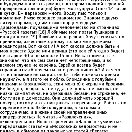
в будущем написать роман, в котором главной героиней
(прекрасной грешницей) будет моя супруга. Сплю 12 часов
в сутки. Ем варварски много. Водку пью только в
компании. Имею хорошее знакомство. Знаком с двумя
литераторами, одним стихотворцем и двумя
дармоедами, поучающими человечество на страницах
«Русской газеты».[18] Любимые мои поэты Пушкарев и
иногда я сам.[19] Влюбчив и не ревнив. Хочу жениться по
причинам, известным одному только мне да моим
кредиторам. Вот каков я! А вот какова должна быть и
моя невеста:Вдова или девица (это как ей угодно будет)
не старше 30 и не моложе 15 лет. Не католичка, т. е.
знающая, что на сем свете нет непогрешимых, и во
всяком случае не еврейка. Еврейка всегда будет
спрашивать: «А почем ты за строчку пишешь? А отчего
ты к папыньке не сходил, он бы тебя наживать деньги
науцил?», а я этого не люблю. Блондинка с голубыми
глазами и (пожалуйста, если можно) с черными бровями.
Не бледна, не красна, не худа, не полна, не высока, не
низка, симпатична, не одержима бесами, не стрижена, не
болтлива и домоседка. Она должна:Иметь хороший
почерк, потому что я нуждаюсь в переписчице. Работы по
переписке мало.Любить журналы, в которых я
сотрудничаю, и в жизни своей направления оных
придерживаться.Не читать «Развлечения»,
«Еженедельного Нового времени», «Нана», не умиляться
передовыми статьями «Московских ведомостей» и не
падать в обморок от таковых же статей «Берега».