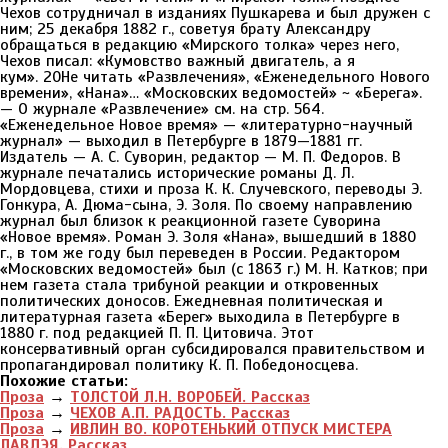
Чехов сотрудничал в изданиях Пушкарева и был дружен с
ним; 25 декабря 1882 г., советуя брату Александру
обращаться в редакцию «Мирского толка» через него,
Чехов писал: «Кумовство важный двигатель, а я
кум». 20Не читать «Развлечения», «Еженедельного Нового
времени», «Нана»… «Московских ведомостей» ~ «Берега».
— О журнале «Развлечение» см. на стр. 564.
«Еженедельное Новое время» — «литературно-научный
журнал» — выходил в Петербурге в 1879—1881 гг.
Издатель — А. С. Суворин, редактор — М. П. Федоров. В
журнале печатались исторические романы Д. Л.
Мордовцева, стихи и проза К. К. Случевского, переводы Э.
Гонкура, А. Дюма-сына, Э. Золя. По своему направлению
журнал был близок к реакционной газете Суворина
«Новое время». Роман Э. Золя «Нана», вышедший в 1880
г., в том же году был переведен в России. Редактором
«Московских ведомостей» был (с 1863 г.) М. Н. Катков; при
нем газета стала трибуной реакции и откровенных
политических доносов. Ежедневная политическая и
литературная газета «Берег» выходила в Петербурге в
1880 г. под редакцией П. П. Цитовича. Этот
консервативный орган субсидировался правительством и
пропагандировал политику К. П. Победоносцева.
Похожие статьи:
Проза
→
ТОЛСТОЙ Л.Н. ВОРОБЕЙ. Рассказ
Проза
→
ЧЕХОВ А.П. РАДОСТЬ. Рассказ
Проза
→
ИВЛИН ВО. КОРОТЕНЬКИЙ ОТПУСК МИСТЕРА
ЛАВДЭЯ. Рассказ