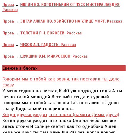
Проза
→
ИВЛИН ВО. КОРОТЕНЬКИЙ ОТПУСК МИСТЕРА ЛАВДЭЯ.
Рассказ
Проза
→
ЭДГАР АЛЛАН ПО. УБИЙСТВО НА УЛИЦЕ МОРГ. Рассказ
Проза
→
ТОЛСТОЙ Л.Н. ВОРОБЕЙ. Рассказ
Проза
→
ЧЕХОВ А.П. РАДОСТЬ. Рассказ
Проза
→
ШУКШИН В.М. МИКРОСКОП. Рассказ
Свежее в блогах
Говорим мы с тобой как ровня, так поставил ты дело
сразу
У меня седина на висках, К 40 уж подходят годы А ты
вечно такой молодой Веселый всегда и суровый
Говорим мы с тобой как ровня Так поставил ты дело
сразу Дядька мой говорил я на...
Когда друзья уходят, это плохо (памяти Димы друга)
Когда друзья уходят, это плохо Они на небо, мы же
здесь стоим И солнце светит как то однобоко Ушел,
куда же друг ты там один И в 40 лет, когда вокруг