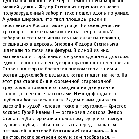
Дул сырой, холодный ветер, с темного неба моросил
мелкий дождь. Федор Степаныч перешагнул через
полуразрушенный забор и тихо пошел вдоль по улице.
А улица широкая, что твоя площадь; редки в
Европейской России такие улицы. Ни освещения, ни
тротуаров… даже намеков нет на эту роскошь.У
заборов и стен мелькали темные силуэты горожан,
спешивших в церковь. Впереди Федора Степаныча
шлепали по грязи две фигуры. В одной из них,
маленькой и сгорбленной, он узнал здешнего доктора,
единственного на весь уезд «образованного человека».
Старик-доктор не брезговал знакомством с ним и
всегда дружелюбно вздыхал, когда глядел на него. На
этот раз старик был в форменной старомодной
треуголке, и голова его походила на две утиные
головы, склеенные затылками. Из-под фалды его
шубенки болталась шпага. Рядом с ним двигался
высокий и худой человек, тоже в треуголке.— Христос
воскрес, Гурий Иваныч! — остановил доктора Федор
Степаныч.Доктор молча пожал ему руку и отпахнул
кусочек шубы, чтобы похвастать перед ссыльным
петличкой, в которой болтался «Станислав».— А я,
доктор, после заутрени хочу к вам пробраться, —