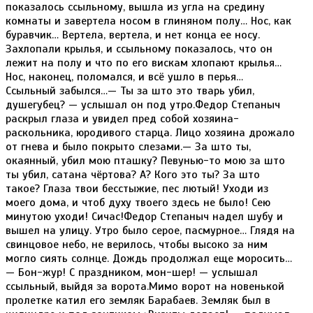
показалось ссыльному, вышла из угла на средину
комнаты и завертела носом в глиняном полу… Нос, как
буравчик… Вертела, вертела, и нет конца ее носу.
Захлопали крылья, и ссыльному показалось, что он
лежит на полу и что по его вискам хлопают крылья…
Нос, наконец, поломался, и всё ушло в перья…
Ссыльный забылся…— Ты за што это тварь убил,
душегубец? — услышал он под утро.Федор Степаныч
раскрыл глаза и увидел пред собой хозяина-
раскольника, юродивого старца. Лицо хозяина дрожало
от гнева и было покрыто слезами.— За што ты,
окаянный, убил мою пташку? Певунью-то мою за што
ты убил, сатана чёртова? А? Кого это ты? За што
такое? Глаза твои бесстыжие, пес лютый! Уходи из
моего дома, и чтоб духу твоего здесь не было! Сею
минутою уходи! Сичас!Федор Степаныч надел шубу и
вышел на улицу. Утро было серое, пасмурное… Глядя на
свинцовое небо, не верилось, чтобы высоко за ним
могло сиять солнце. Дождь продолжал еще моросить…
— Бон-жур! С праздником, мон-шер! — услышал
ссыльный, выйдя за ворота.Мимо ворот на новенькой
пролетке катил его земляк Барабаев. Земляк был в