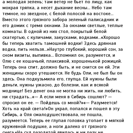
а молодая зелень; там ветер не бьет по лицу, как
мокрая тряпка, а несет дыхание весны… Небо там
темное, но звездное, с белой полосой на востоке…
Вместо этого грязного забора зеленый палисадник и
его домик с тремя окнами. За окнами светлые, теплые
комнаты. В одной из них стол, покрытый белой
скатертью, с куличами, закусками, водками…«Хорошо
бы теперь хватить тамошней водки! Здесь дрянная
водка, пить нельзя…»Наутро глубокий, хороший сон, за
сном визиты, выпивка… Вспомнил он, разумеется, и
Олю с ее кошачьей, плаксивой, хорошенькой рожицей.
Теперь она спит, должно быть, и не снится он ей. Эти
женщины скоро утешаются. Не будь Оли, не был бы он
здесь. Она подкузьмила его, глупца. Ей нужны были
деньги, нужны ужасно, до болезни, как и всякой
моднице! Без денег она не могла ни жить, ни любить,
ни страдать…«— А если меня в Сибирь сошлют? —
спросил он ее. — Пойдешь со мной?»«— Разумеется!
Хоть на край света!»Он украл, попался и пошел в эту
Сибирь, а Оля смалодушествовала, не пошла,
разумеется. Теперь ее глупая головка утопает в мягкой
кружевной подушке, а ноги далеко от грязного
снега.«На суд разодетой явилась и ни разу не