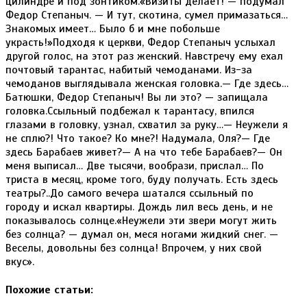
цилиндре и под зонтиком.«Визиты делает! — подумал
Федор Степаныч. — И тут, скотина, сумел примазаться…
Знакомых имеет… Было б и мне побольше
украсть!»Подходя к церкви, Федор Степаныч услыхал
другой голос, на этот раз женский. Навстречу ему ехал
почтовый тарантас, набитый чемоданами. Из-за
чемоданов выглядывала женская головка.— Где здесь…
Батюшки, Федор Степаныч! Вы ли это? — запищала
головка.Ссыльный подбежал к тарантасу, впился
глазами в головку, узнал, схватил за руку…— Неужели я
не сплю?! Что такое? Ко мне?! Надумала, Оля?— Где
здесь Барабаев живет?— А на что тебе Барабаев?— Он
меня выписал… Две тысячи, вообрази, прислал… По
триста в месяц, кроме того, буду получать. Есть здесь
театры?..До самого вечера шатался ссыльный по
городу и искал квартиры. Дождь лил весь день, и не
показывалось солнце.«Неужели эти звери могут жить
без солнца? — думал он, меся ногами жидкий снег. —
Веселы, довольны без солнца! Впрочем, у них свой
вкус».
Похожие статьи: