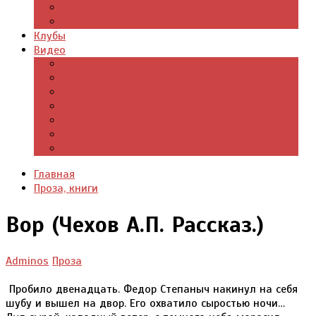
Цитаты из книг
Что почитать
Клубы
Видео
Отдых для души
Учебные материалы
Детский уголок
Прямая речь
Культурный мир
Хроники истории
Общество и люди
Главная
Проза, книги
Вор (Чехов А.П. Рассказ.)
Adminos
Проза
Пробило двенадцать. Федор Степаныч накинул на себя
шубу и вышел на двор. Его охватило сыростью ночи…