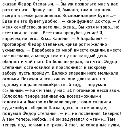
сказал Федор Степаныч. — Вы уж позвольте мне у вас
разговеться… Прошу вас… Я, бывало, там в эту ночь
всегда в семье разговлялся. Воспоминанием будет…—
Едва ли это будет удобно… — сконфузился доктор. — У
меня семейство, знаете ли… жена… Вы хотя и тово… но
все-таки не тово… Все-таки предубеждение! Я,
впрочем, ничего… Кгм… Кашель…— А Барабаев? —
проговорил Федор Степаныч, кривя рот и желчно
ухмыляясь. — Барабаева со мной вместе судили, вместе
нас выслали, а между тем он у вас каждый день
обедает и чай пьет. Он больше украл, вот что!..Федор
Степаныч остановился и прислонился к мокрому
забору: пусть пройдут. Далеко впереди него мелькали
огоньки. Потухая и вспыхивая, они двигались по
одному направлению.«Крестный ход, — подумал
ссыльный. — Как и там, у нас…»От огоньков несся звон.
Колокола-тенора заливались всевозможными
голосами и быстро отбивали звуки, точно спешили
куда-нибудь.«Первая Пасха здесь, в этом холоде, —
подумал Федор Степаныч, — и… не последняя. Скверно!
А там теперь, небось…»И он задумался о «там»… Там
теперь под ногами не грязный снег, не холодные лужи,