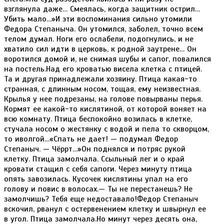
взглянула даже… Смеялась, когда защитник острил…
Убить мало…»И эти воспоминания сильно утомили
Федора Степаныча. Он утомился, заболел, точно всем
телом думал. Ноги его ослабели, подогнулись, и не
хватило сил идти в церковь, к родной заутрене… Он
воротился домой и, не снимая шубы и сапог, повалился
на постель.Над его кроватью висела клетка с птицей.
Та и другая принадлежали хозяину. Птица какая-то
странная, с длинным носом, тощая, ему неизвестная.
Крылья у нее подрезаны, на голове повырваны перья.
Кормят ее какой-то кислятиной, от которой воняет на
всю комнату. Птица беспокойно возилась в клетке,
стучала носом о жестянку с водой и пела то скворцом,
то иволгой…«Спать не дает! — подумал Федор
Степаныч. — Чёррт…»Он поднялся и потряс рукой
клетку. Птица замолчала. Ссыльный лег и о край
кровати стащил с себя сапоги. Через минуту птица
опять завозилась. Кусочек кислятины упал на его
голову и повис в волосах.— Ты не перестанешь? Не
замолчишь? Тебя еще недоставало!Федор Степаныч
вскочил, рванул с остервенением клетку и швырнул ее
в угол. Птица замолчала.Но минут через десять она,