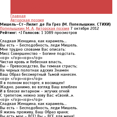
Культурный мир
Хроники истории
Общество и люди
Главная
Авторская поэзия
Мишель–Ст–Лилит де Ла Грез (М. Попелышкин. СТИХИ)
Попелышкин М. А.
Авторская поэзия
7 октября 2012
Рейтинг:
+1
Голосов:
1
1089 просмотров
Сладкая Женщина, как карамель…
Вы есть – Бесподобность, леди Мишель.
Мне трудно словами Вас описать:
Мисс Совершенство – Богине подстать.
<o:p> </o:p><o:p></o:p>
Чистая кровь и Небесная власть,
Вы – Превосходство, Вы темная страсть;
На черных полотнах адских Знамен
Ваш Образ бессмертный Тьмой нанесен.
<o:p> </o:p><o:p></o:p>
Я в полном восторге, я восхищен!
Жадно, ранимо, во взгляд Ваш влюблен
И в блеске янтарном – жгучих огней
С трепетом, нежно зову Вас: «Своей…».
<o:p> </o:p><o:p></o:p>
Сладкая Женщина, как карамель…
Вы есть – Бесподобность, леди Мишель.
Я жизнь проживу, Ваш Образ храня;
Вы есть мое – ВСЕ! Вы – ВСЕ для меня!