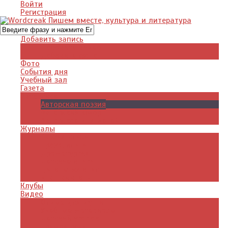
Войти
Регистрация
Добавить запись
Добавить видео
Добавить фото
Фото
События дня
Учебный зал
Газета
Авторское
Авторская поэзия
Авторский юмор
Авторское для детей
Журналы
Поэзия стихи
Проза, книги
Драматургия
Детские книги
Цитаты из книг
Что почитать
Клубы
Видео
Отдых для души
Учебные материалы
Детский уголок
Прямая речь