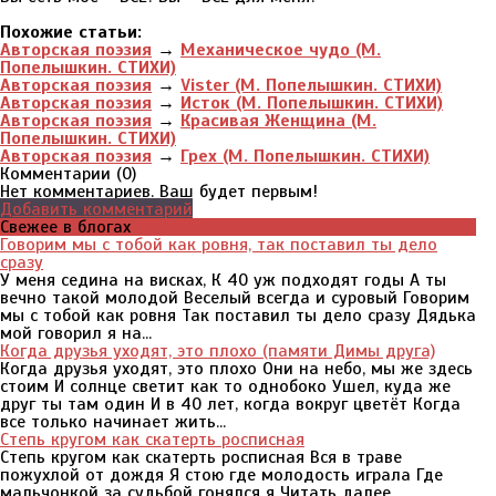
Похожие статьи:
Авторская поэзия
→
Механическое чудо (М.
Попелышкин. СТИХИ)
Авторская поэзия
→
Vister (М. Попелышкин. СТИХИ)
Авторская поэзия
→
Исток (М. Попелышкин. СТИХИ)
Авторская поэзия
→
Красивая Женщина (М.
Попелышкин. СТИХИ)
Авторская поэзия
→
Грех (М. Попелышкин. СТИХИ)
Комментарии (
0
)
Нет комментариев. Ваш будет первым!
Добавить комментарий
Свежее в блогах
Говорим мы с тобой как ровня, так поставил ты дело
сразу
У меня седина на висках, К 40 уж подходят годы А ты
вечно такой молодой Веселый всегда и суровый Говорим
мы с тобой как ровня Так поставил ты дело сразу Дядька
мой говорил я на...
Когда друзья уходят, это плохо (памяти Димы друга)
Когда друзья уходят, это плохо Они на небо, мы же здесь
стоим И солнце светит как то однобоко Ушел, куда же
друг ты там один И в 40 лет, когда вокруг цветёт Когда
все только начинает жить...
Степь кругом как скатерть росписная
Степь кругом как скатерть росписная Вся в траве
пожухлой от дождя Я стою где молодость играла Где
мальчонкой за судьбой гонялся я Читать далее.........