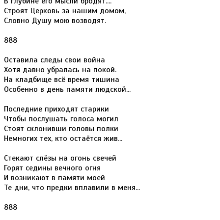
В глубине его мысли бродят....
Строят Церковь за нашим домом,
Словно Душу мою возводят.
888
Оставила следы свои война
Хотя давно убралась на покой.
На кладбище всё время тишина
Особенно в день памяти людской...
Последние приходят старики
Чтобы послушать голоса могил
Стоят склонивши головы полки
Немногих тех, кто остаётся жив...
Стекают слёзы на огонь свечей
Горят седины вечного огня
И возникают в памяти моей
Те дни, что предки вплавили в меня...
888