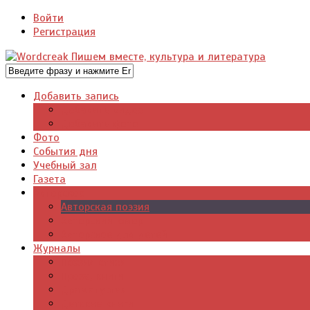
Войти
Регистрация
Добавить запись
Добавить видео
Добавить фото
Фото
События дня
Учебный зал
Газета
Авторское
Авторская поэзия
Авторский юмор
Авторское для детей
Журналы
Поэзия стихи
Проза, книги
Драматургия
Детские книги