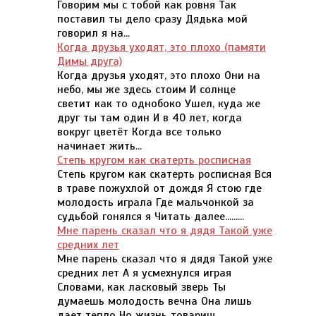
Говорим мы с тобой как ровня Так
поставил ты дело сразу Дядька мой
говорил я на...
Когда друзья уходят, это плохо (памяти
Димы друга)
Когда друзья уходят, это плохо Они на
небо, мы же здесь стоим И солнце
светит как то однобоко Ушел, куда же
друг ты там один И в 40 лет, когда
вокруг цветёт Когда все только
начинает жить...
Степь кругом как скатерть росписная
Степь кругом как скатерть росписная Вся
в траве пожухлой от дождя Я стою где
молодость играла Где мальчонкой за
судьбой гонялся я Читать далее.........
Мне парень сказал что я дядя Такой уже
средних лет
Мне парень сказал что я дядя Такой уже
средних лет А я усмехнулся играя
Словами, как ласковый зверь Ты
думаешь молодость вечна Она лишь
дает тепло Но жизнь товарищ