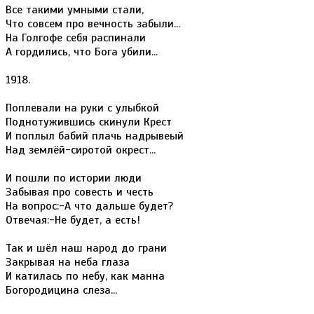
Все такими умными стали,
Что совсем про вечность забыли...
На Голгофе себя распинали
А гордились, что Бога убили...
1918.
Поплевали на руки с улыбкой
Поднотужившись скинули Крест
И поплыл бабий плачь надрывеый
Над землёй-сиротой окрест...
И пошли по истории люди
Забывая про совесть и честь
На вопрос:-А что дальше будет?
Отвечая:-Не будет, а есть!
Так и шёл наш народ до грани
Закрывая на неба глаза
И катилась по небу, как манна
Богородицина слеза...