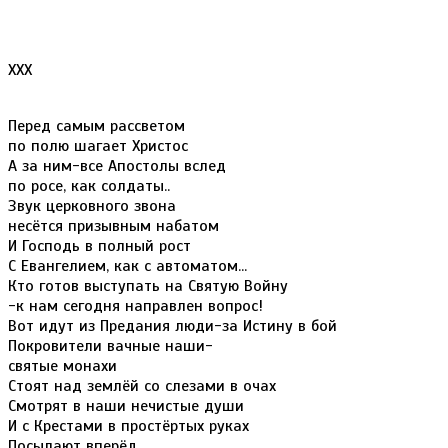
ХХХ
Перед самым рассветом
по полю шагает Христос
А за ним-все Апостолы вслед
по росе, как солдаты..
Звук церковного звона
несётся призывным набатом
И Господь в полный рост
С Евангелием, как с автоматом...
Кто готов выступать на Святую Войну
-к нам сегодня направлен вопрос!
Вот идут из Предания люди-за Истину в бой
Покровители вачные наши-
святые монахи
Стоят над землёй со слезами в очах
Смотрят в наши нечистые души
И с Крестами в простёртых руках
Посылают вперёд...