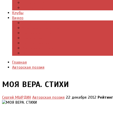
Цитаты из книг
Что почитать
Клубы
Видео
Отдых для души
Учебные материалы
Детский уголок
Прямая речь
Культурный мир
Хроники истории
Общество и люди
Главная
Авторская поэзия
МОЯ ВЕРА. СТИХИ
Сергей МЫРДИН
Авторская поэзия
22 декабря 2012
Рейтин