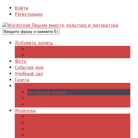
Войти
Регистрация
Добавить запись
Добавить видео
Добавить фото
Фото
События дня
Учебный зал
Газета
Авторское
Авторская поэзия
Авторский юмор
Авторское для детей
Журналы
Поэзия стихи
Проза, книги
Драматургия
Детские книги