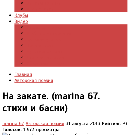
Цитаты из книг
Что почитать
Клубы
Видео
Отдых для души
Учебные материалы
Детский уголок
Прямая речь
Культурный мир
Хроники истории
Общество и люди
Главная
Авторская поэзия
На закате. (marina 67.
стихи и басни)
marina 67
Авторская поэзия
31 августа 2013
Рейтинг:
+1
Голосов:
1
973 просмотра