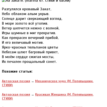
Разгулялся кровавый Закат,
Небо облаком алым укрыв.
Солнце дарит сверкающий взгляд,
В море золото всё утопив.
Ветер шепчется нежно с волной,
Игры шумные в миг прекратив.
Как прекрасен вечерний прибой,
И его величавый мотив.
Ярко-красных тюльпанов цветы
Небесам шлют багровый привет,
В моём сердце сжигая мосты,
Их печален прощальный сонет.
Похожие статьи:
Авторская поэзия
→
Механическое чудо (М. Попелышкин.
СТИХИ)
Авторская поэзия
→
Красивая Женщина (М. Попелышкин.
СТИХИ)