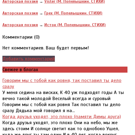
Авторская поэзия
→
Vister (М. Попелышкин. СТИХИ)
Авторская поэзия
→
Грех (М. Попелышкин. СТИХИ)
Авторская поэзия
→
Исток (М. Попелышкин. СТИХИ)
Комментарии (
0
)
Нет комментариев. Ваш будет первым!
Добавить комментарий
Свежее в блогах
Говорим мы с тобой как ровня, так поставил ты дело
сразу
У меня седина на висках, К 40 уж подходят годы А ты
вечно такой молодой Веселый всегда и суровый
Говорим мы с тобой как ровня Так поставил ты дело
сразу Дядька мой говорил я на...
Когда друзья уходят, это плохо (памяти Димы друга)
Когда друзья уходят, это плохо Они на небо, мы же
здесь стоим И солнце светит как то однобоко Ушел,
куда же друг ты там один И в 40 лет, когда вокруг