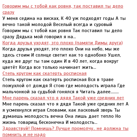
Говорим мы с тобой как ровня, так поставил ты дело
сразу
У меня седина на висках, К 40 уж подходят годы А ты
вечно такой молодой Веселый всегда и суровый
Говорим мы с тобой как ровня Так поставил ты дело
сразу Дядька мой говорил я на...
Когда друзья уходят, это плохо (памяти Димы друга)
Когда друзья уходят, это плохо Они на небо, мы же
здесь стоим И солнце светит как то однобоко Ушел,
куда же друг ты там один И в 40 лет, когда вокруг
цветёт Когда все только начинает жить...
Степь кругом как скатерть росписная
Степь кругом как скатерть росписная Вся в траве
пожухлой от дождя Я стою где молодость играла Где
мальчонкой за судьбой гонялся я Читать далее.........
Мне парень сказал что я дядя Такой уже средних лет
Мне парень сказал что я дядя Такой уже средних лет А
я усмехнулся играя Словами, как ласковый зверь Ты
думаешь молодость вечна Она лишь дает тепло Но
жизнь товарищ бесконечна И молодость...
Здравствуй! Помнишь? Лучше промолчу.. не должна ты
помнить и не надо