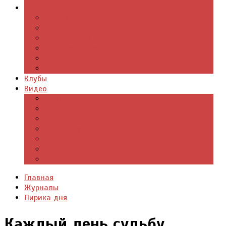
Журналы
Поэзия стихи
Проза, книги
Драматургия
Детские книги
Цитаты из книг
Что почитать
Клубы
Видео
Отдых для души
Учебные материалы
Детский уголок
Прямая речь
Культурный мир
Хроники истории
Общество и люди
Главная
Журналы
Лирика дня
Каждый день судьбу