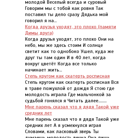
молодой Веселый всегда и суровый
Говорим мы с тобой как ровня Так
поставил ты дело сразу Дядька мой
говорил я на...
Когда друзья уходят, это плохо (памяти
Димы друга)
Когда друзья уходят, это плохо Они на
небо, мы же здесь стоим И солнце
светит как то однобоко Ушел, куда же
друг ты там один И в 40 лет, когда
вокруг цветёт Когда все только
начинает жить...
Степь кругом как скатерть росписная
Степь кругом как скатерть росписная Вся
в траве пожухлой от дождя Я стою где
молодость играла Где мальчонкой за
судьбой гонялся я Читать далее.........
Мне парень сказал что я дядя Такой уже
средних лет
Мне парень сказал что я дядя Такой уже
средних лет А я усмехнулся играя
Словами, как ласковый зверь Ты
думаешь молодость вечна Она лишь