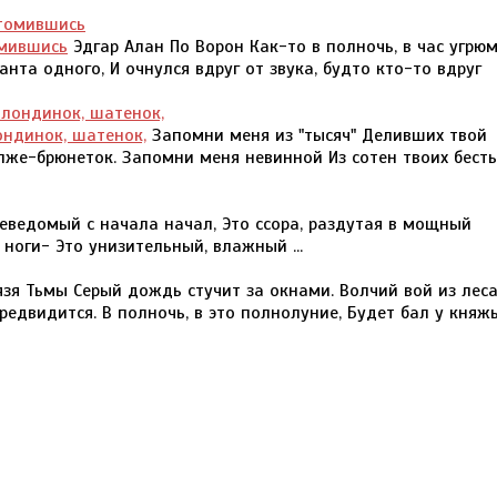
омившись
Эдгар Алан По Ворон Как-то в полночь, в час угрю
та одного, И очнулся вдруг от звука, будто кто-то вдруг
ндинок, шатенок,
Запомни меня из "тысяч" Деливших твой
лже-брюнеток. Запомни меня невинной Из сотен твоих бест
еведомый с начала начал, Это ссора, раздутая в мощный
ноги- Это унизительный, влажный ...
язя Тьмы Серый дождь стучит за окнами. Волчий вой из лес
редвидится. В полночь, в это полнолуние, Будет бал у княж