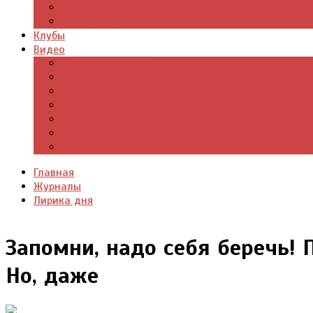
Цитаты из книг
Что почитать
Клубы
Видео
Отдых для души
Учебные материалы
Детский уголок
Прямая речь
Культурный мир
Хроники истории
Общество и люди
Главная
Журналы
Лирика дня
Запомни, надо себя беречь! 
Но, даже