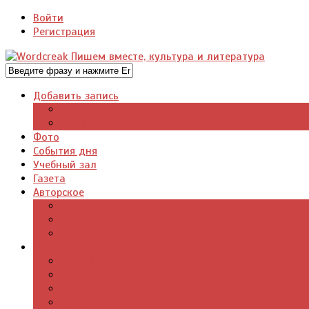
Войти
Регистрация
Добавить запись
Добавить видео
Добавить фото
Фото
События дня
Учебный зал
Газета
Авторское
Авторская поэзия
Авторский юмор
Авторское для детей
Журналы
Поэзия стихи
Проза, книги
Драматургия
Детские книги