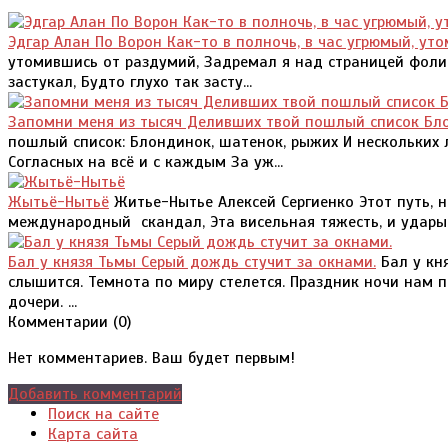
Эдгар Алан По Ворон Как-то в полночь, в час угрюмый, ут
утомившись от раздумий, Задремал я над страницей фолиан
застукал, Будто глухо так засту...
Запомни меня из тысяч Деливших твой пошлый список Бло
пошлый список: Блондинок, шатенок, рыжих И нескольких 
Согласных на всё и с каждым За уж...
Жытьё-Нытьё
Житье-Нытье Алексей Сергиенко Этот путь, н
международный скандал, Эта висельная тяжесть, и удары 
Бал у князя Тьмы Серый дождь стучит за окнами.
Бал у кн
слышится. Темнота по миру стелется. Праздник ночи нам п
дочери. ...
Комментарии (
0
)
Нет комментариев. Ваш будет первым!
Добавить комментарий
Поиск на сайте
Карта сайта