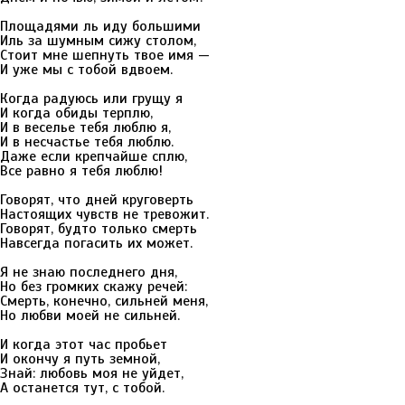
Площадями ль иду большими
Иль за шумным сижу столом,
Стоит мне шепнуть твое имя —
И уже мы с тобой вдвоем.
Когда радуюсь или грущу я
И когда обиды терплю,
И в веселье тебя люблю я,
И в несчастье тебя люблю.
Даже если крепчайше сплю,
Все равно я тебя люблю!
Говорят, что дней круговерть
Настоящих чувств не тревожит.
Говорят, будто только смерть
Навсегда погасить их может.
Я не знаю последнего дня,
Но без громких скажу речей:
Смерть, конечно, сильней меня,
Но любви моей не сильней.
И когда этот час пробьет
И окончу я путь земной,
Знай: любовь моя не уйдет,
А останется тут, с тобой.