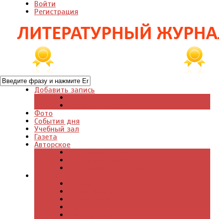
Войти
Регистрация
Добавить запись
Добавить видео
Добавить фото
Фото
События дня
Учебный зал
Газета
Авторское
Авторская поэзия
Авторский юмор
Авторское для детей
Журналы
Поэзия стихи
Проза, книги
Драматургия
Детские книги
Цитаты из книг