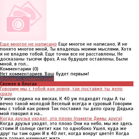
Еще многое не написано
Еще многое не написано, И не
понято многое мной, Ты владеешь моими мыслями, Хотя
я не владею тобой. Еще точки все не расставлены, Не
досказаны тысячи фраз, А на будущее оставлены, Были
мной, в гол...
Комментарии (
0
)
Нет комментариев. Ваш будет первым!
Добавить комментарий
Свежее в блогах
Говорим мы с тобой как ровня, так поставил ты дело
сразу
У меня седина на висках, К 40 уж подходят годы А ты
вечно такой молодой Веселый всегда и суровый Говорим
мы с тобой как ровня Так поставил ты дело сразу Дядька
мой говорил я на...
Когда друзья уходят, это плохо (памяти Димы друга)
Когда друзья уходят, это плохо Они на небо, мы же здесь
стоим И солнце светит как то однобоко Ушел, куда же
друг ты там один И в 40 лет, когда вокруг цветёт Когда
все только начинает жить...