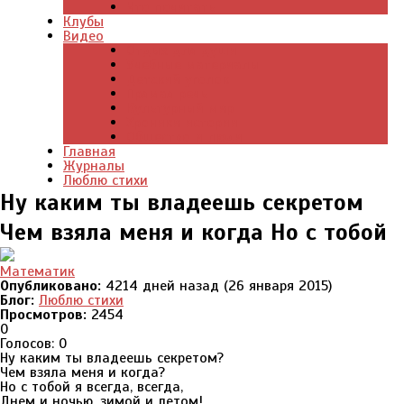
Что почитать
Клубы
Видео
Отдых для души
Учебные материалы
Детский уголок
Прямая речь
Культурный мир
Хроники истории
Общество и люди
Главная
Журналы
Люблю стихи
Ну каким ты владеешь секретом
Чем взяла меня и когда Но с тобой
Математик
Опубликовано:
4214 дней назад (26 января 2015)
Блог:
Люблю стихи
Просмотров:
2454
0
Голосов: 0
Ну каким ты владеешь секретом?
Чем взяла меня и когда?
Но с тобой я всегда, всегда,
Днем и ночью, зимой и летом!