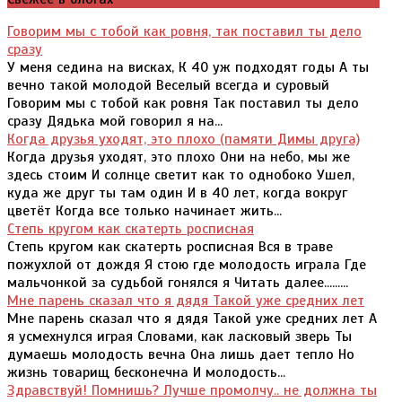
Говорим мы с тобой как ровня, так поставил ты дело
сразу
У меня седина на висках, К 40 уж подходят годы А ты
вечно такой молодой Веселый всегда и суровый
Говорим мы с тобой как ровня Так поставил ты дело
сразу Дядька мой говорил я на...
Когда друзья уходят, это плохо (памяти Димы друга)
Когда друзья уходят, это плохо Они на небо, мы же
здесь стоим И солнце светит как то однобоко Ушел,
куда же друг ты там один И в 40 лет, когда вокруг
цветёт Когда все только начинает жить...
Степь кругом как скатерть росписная
Степь кругом как скатерть росписная Вся в траве
пожухлой от дождя Я стою где молодость играла Где
мальчонкой за судьбой гонялся я Читать далее.........
Мне парень сказал что я дядя Такой уже средних лет
Мне парень сказал что я дядя Такой уже средних лет А
я усмехнулся играя Словами, как ласковый зверь Ты
думаешь молодость вечна Она лишь дает тепло Но
жизнь товарищ бесконечна И молодость...
Здравствуй! Помнишь? Лучше промолчу.. не должна ты