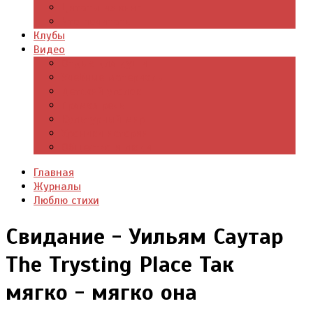
Цитаты из книг
Что почитать
Клубы
Видео
Отдых для души
Учебные материалы
Детский уголок
Прямая речь
Культурный мир
Хроники истории
Общество и люди
Главная
Журналы
Люблю стихи
Свидание - Уильям Саутар
The Trysting Place Так
мягко - мягко она