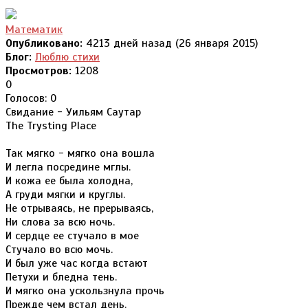
Математик
Опубликовано:
4213 дней назад (26 января 2015)
Блог:
Люблю стихи
Просмотров:
1208
0
Голосов: 0
Свидание - Уильям Саутар
The Trysting Place
Так мягко - мягко она вошла
И легла посредине мглы.
И кожа ее была холодна,
А груди мягки и круглы.
Не отрываясь, не прерываясь,
Ни слова за всю ночь.
И сердце ее стучало в мое
Стучало во всю мочь.
И был уже час когда встают
Петухи и бледна тень.
И мягко она ускользнула прочь
Прежде чем встал день.