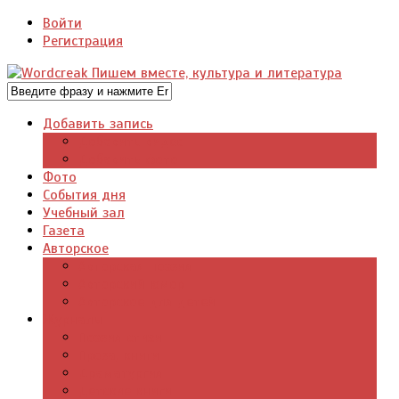
Войти
Регистрация
Добавить запись
Добавить видео
Добавить фото
Фото
События дня
Учебный зал
Газета
Авторское
Авторская поэзия
Авторский юмор
Авторское для детей
Журналы
Поэзия стихи
Проза, книги
Драматургия
Детские книги