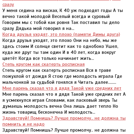
сразу
У меня седина на висках, К 40 уж подходят годы А ты
вечно такой молодой Веселый всегда и суровый
Говорим мы с тобой как ровня Так поставил ты дело
сразу Дядька мой говорил я на...
Когда друзья уходят, это плохо (памяти Димы друга)
Когда друзья уходят, это плохо Они на небо, мы же
здесь стоим И солнце светит как то однобоко Ушел,
куда же друг ты там один И в 40 лет, когда вокруг
цветёт Когда все только начинает жить...
Степь кругом как скатерть росписная
Степь кругом как скатерть росписная Вся в траве
пожухлой от дождя Я стою где молодость играла Где
мальчонкой за судьбой гонялся я Читать далее.........
Мне парень сказал что я дядя Такой уже средних лет
Мне парень сказал что я дядя Такой уже средних лет А
я усмехнулся играя Словами, как ласковый зверь Ты
думаешь молодость вечна Она лишь дает тепло Но
жизнь товарищ бесконечна И молодость...
Здравствуй! Помнишь? Лучше промолчу.. не должна ты
помнить и не надо
Здравствуй! Помнишь? Лучше промолчу.. не должна ты