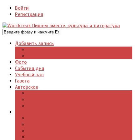
Войти
Регистрация
Добавить запись
Добавить видео
Добавить фото
Фото
События дня
Учебный зал
Газета
Авторское
Авторская поэзия
Авторский юмор
Авторское для детей
Журналы
Поэзия стихи
Проза, книги
Драматургия
Детские книги