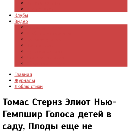
Цитаты из книг
Что почитать
Клубы
Видео
Отдых для души
Учебные материалы
Детский уголок
Прямая речь
Культурный мир
Хроники истории
Общество и люди
Главная
Журналы
Люблю стихи
Томас Стернз Элиот Нью-
Гемпшир Голоса детей в
саду, Плоды еще не