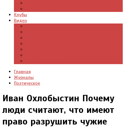
Цитаты из книг
Что почитать
Клубы
Видео
Отдых для души
Учебные материалы
Детский уголок
Прямая речь
Культурный мир
Хроники истории
Общество и люди
Главная
Журналы
Поэтическое
Иван Охлобыстин Почему
люди считают, что имеют
право разрушить чужие