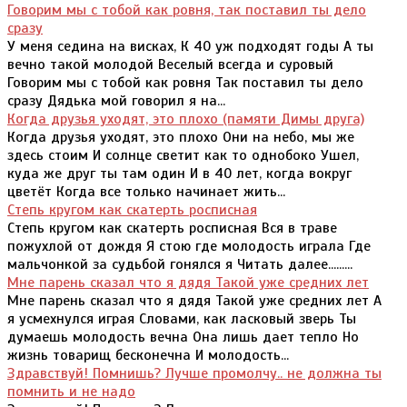
Говорим мы с тобой как ровня, так поставил ты дело
сразу
У меня седина на висках, К 40 уж подходят годы А ты
вечно такой молодой Веселый всегда и суровый
Говорим мы с тобой как ровня Так поставил ты дело
сразу Дядька мой говорил я на...
Когда друзья уходят, это плохо (памяти Димы друга)
Когда друзья уходят, это плохо Они на небо, мы же
здесь стоим И солнце светит как то однобоко Ушел,
куда же друг ты там один И в 40 лет, когда вокруг
цветёт Когда все только начинает жить...
Степь кругом как скатерть росписная
Степь кругом как скатерть росписная Вся в траве
пожухлой от дождя Я стою где молодость играла Где
мальчонкой за судьбой гонялся я Читать далее.........
Мне парень сказал что я дядя Такой уже средних лет
Мне парень сказал что я дядя Такой уже средних лет А
я усмехнулся играя Словами, как ласковый зверь Ты
думаешь молодость вечна Она лишь дает тепло Но
жизнь товарищ бесконечна И молодость...
Здравствуй! Помнишь? Лучше промолчу.. не должна ты
помнить и не надо