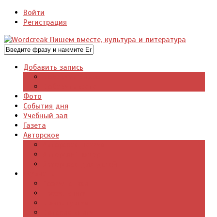
Войти
Регистрация
Добавить запись
Добавить видео
Добавить фото
Фото
События дня
Учебный зал
Газета
Авторское
Авторская поэзия
Авторский юмор
Авторское для детей
Журналы
Поэзия стихи
Проза, книги
Драматургия
Детские книги