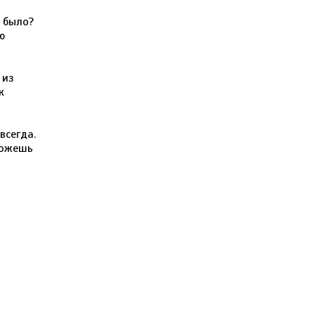
 было?
ю
 из
к
всегда.
можешь