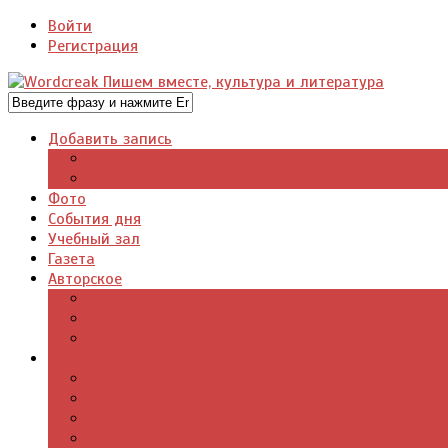
Войти
Регистрация
Добавить запись
Добавить видео
Добавить фото
Фото
События дня
Учебный зал
Газета
Авторское
Авторская поэзия
Авторский юмор
Авторское для детей
Журналы
Поэзия стихи
Проза, книги
Драматургия
Детские книги