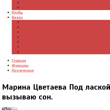
Цитаты из книг
Что почитать
Клубы
Видео
Отдых для души
Учебные материалы
Детский уголок
Прямая речь
Культурный мир
Хроники истории
Общество и люди
Главная
Журналы
Поэтическое
Марина Цветаева Под ласко
вызываю сон.