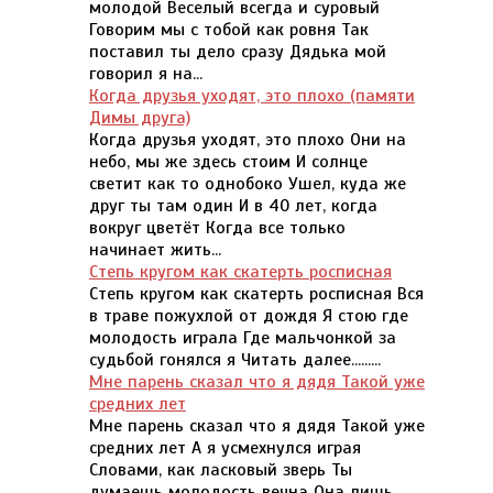
молодой Веселый всегда и суровый
Говорим мы с тобой как ровня Так
поставил ты дело сразу Дядька мой
говорил я на...
Когда друзья уходят, это плохо (памяти
Димы друга)
Когда друзья уходят, это плохо Они на
небо, мы же здесь стоим И солнце
светит как то однобоко Ушел, куда же
друг ты там один И в 40 лет, когда
вокруг цветёт Когда все только
начинает жить...
Степь кругом как скатерть росписная
Степь кругом как скатерть росписная Вся
в траве пожухлой от дождя Я стою где
молодость играла Где мальчонкой за
судьбой гонялся я Читать далее.........
Мне парень сказал что я дядя Такой уже
средних лет
Мне парень сказал что я дядя Такой уже
средних лет А я усмехнулся играя
Словами, как ласковый зверь Ты
думаешь молодость вечна Она лишь