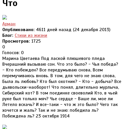
Что
Арман
Опубликовано:
4611 дней назад (24 декабря 2013)
Блог:
Стихи из жизни
Просмотров:
1725
0
Голосов: 0
Марина Цветаева Под лаской плюшевого пледа
Вчерашний вызываю сон. Что это было? - Чья победа?
- Кто побежден? Все передумываю снова, Всем
перемучиваюсь вновь. В том, для чего не знаю слова,
Была ль любовь? Кто был охотник? - Кто - добыча? Все
дьявольски-наоборот! Что понял, длительно мурлыча,
Сибирский кот? В том поединке своеволий Кто, в чьей
руке был только мяч? Чье сердце - Ваше ли, мое ли
Летело вскачь? И все-таки - что ж это было? Чего так
хочется и жаль? Так и не знаю: победила ль?
Побеждена ль? 23 октября 1914