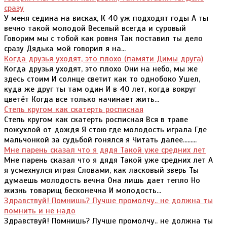
сразу
У меня седина на висках, К 40 уж подходят годы А ты
вечно такой молодой Веселый всегда и суровый
Говорим мы с тобой как ровня Так поставил ты дело
сразу Дядька мой говорил я на...
Когда друзья уходят, это плохо (памяти Димы друга)
Когда друзья уходят, это плохо Они на небо, мы же
здесь стоим И солнце светит как то однобоко Ушел,
куда же друг ты там один И в 40 лет, когда вокруг
цветёт Когда все только начинает жить...
Степь кругом как скатерть росписная
Степь кругом как скатерть росписная Вся в траве
пожухлой от дождя Я стою где молодость играла Где
мальчонкой за судьбой гонялся я Читать далее.........
Мне парень сказал что я дядя Такой уже средних лет
Мне парень сказал что я дядя Такой уже средних лет А
я усмехнулся играя Словами, как ласковый зверь Ты
думаешь молодость вечна Она лишь дает тепло Но
жизнь товарищ бесконечна И молодость...
Здравствуй! Помнишь? Лучше промолчу.. не должна ты
помнить и не надо
Здравствуй! Помнишь? Лучше промолчу.. не должна ты