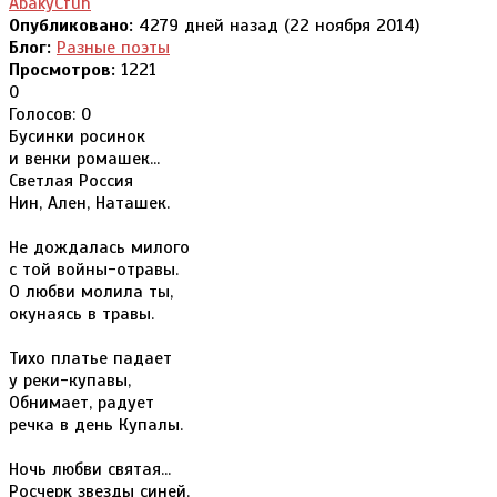
AbakyCfuh
Опубликовано:
4279 дней назад (22 ноября 2014)
Блог:
Разные поэты
Просмотров:
1221
0
Голосов: 0
Бусинки росинок
и венки ромашек...
Светлая Россия
Нин, Ален, Наташек.
Не дождалась милого
с той войны-отравы.
О любви молила ты,
окунаясь в травы.
Тихо платье падает
у реки-купавы,
Обнимает, радует
речка в день Купалы.
Ночь любви святая...
Росчерк звезды синей.