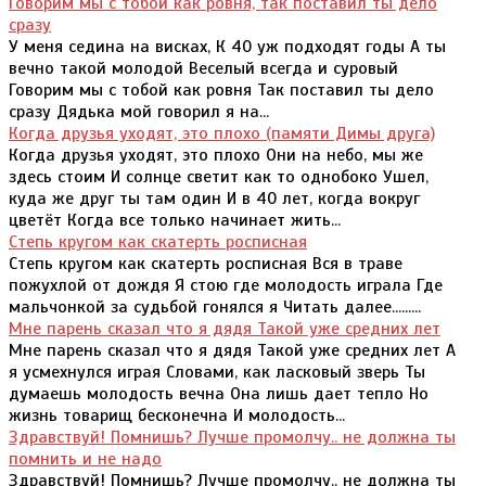
Говорим мы с тобой как ровня, так поставил ты дело
сразу
У меня седина на висках, К 40 уж подходят годы А ты
вечно такой молодой Веселый всегда и суровый
Говорим мы с тобой как ровня Так поставил ты дело
сразу Дядька мой говорил я на...
Когда друзья уходят, это плохо (памяти Димы друга)
Когда друзья уходят, это плохо Они на небо, мы же
здесь стоим И солнце светит как то однобоко Ушел,
куда же друг ты там один И в 40 лет, когда вокруг
цветёт Когда все только начинает жить...
Степь кругом как скатерть росписная
Степь кругом как скатерть росписная Вся в траве
пожухлой от дождя Я стою где молодость играла Где
мальчонкой за судьбой гонялся я Читать далее.........
Мне парень сказал что я дядя Такой уже средних лет
Мне парень сказал что я дядя Такой уже средних лет А
я усмехнулся играя Словами, как ласковый зверь Ты
думаешь молодость вечна Она лишь дает тепло Но
жизнь товарищ бесконечна И молодость...
Здравствуй! Помнишь? Лучше промолчу.. не должна ты
помнить и не надо
Здравствуй! Помнишь? Лучше промолчу.. не должна ты