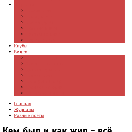
Журналы
Поэзия стихи
Проза, книги
Драматургия
Детские книги
Цитаты из книг
Что почитать
Клубы
Видео
Отдых для души
Учебные материалы
Детский уголок
Прямая речь
Культурный мир
Хроники истории
Общество и люди
Главная
Журналы
Разные поэты
Кем был и как жил - всё