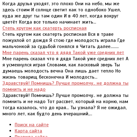
Когда друзья уходят, это плохо Они на небо, мы же
здесь стоим И солнце светит как то однобоко Ушел,
куда же друг ты там один И в 40 лет, когда вокруг
цветёт Когда все только начинает жить...
Степь кругом как скатерть росписная
Степь кругом как скатерть росписная Вся в траве
пожухлой от дождя Я стою где молодость играла Где
мальчонкой за судьбой гонялся я Читать далее.........
Мне парень сказал что я дядя Такой уже средних лет
Мне парень сказал что я дядя Такой уже средних лет А
я усмехнулся играя Словами, как ласковый зверь Ты
думаешь молодость вечна Она лишь дает тепло Но
жизнь товарищ бесконечна И молодость...
Здравствуй! Помнишь? Лучше промолчу.. не должна ты
помнить и не надо
Здравствуй! Помнишь? Лучше промолчу.. не должна ты
помнить и не надо Тот рассвет, который на корню, нам
тогда казалось, что до края... Ты узнала? Я не ожидал,
много лет, как будто день вчерашний,...
Поиск на сайте
Карта сайта