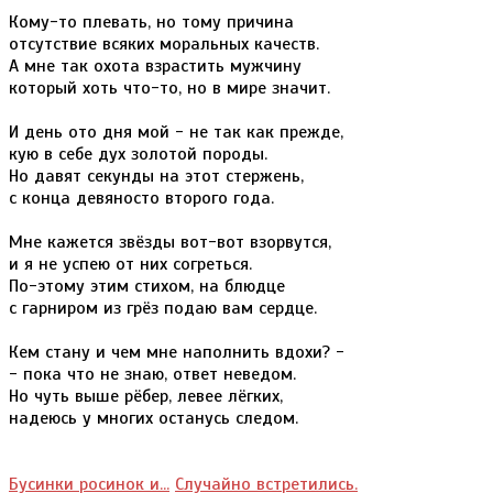
Кому-то плевать, но тому причина
отсутствие всяких моральных качеств.
А мне так охота взрастить мужчину
который хоть что-то, но в мире значит.
И день ото дня мой - не так как прежде,
кую в себе дух золотой породы.
Но давят секунды на этот стержень,
с конца девяносто второго года.
Мне кажется звёзды вот-вот взорвутся,
и я не успею от них согреться.
По-этому этим стихом, на блюдце
с гарниром из грёз подаю вам сердце.
Кем стану и чем мне наполнить вдохи? -
- пока что не знаю, ответ неведом.
Но чуть выше рёбер, левее лёгких,
надеюсь у многих останусь следом.
Бусинки росинок и...
Случайно встретились.