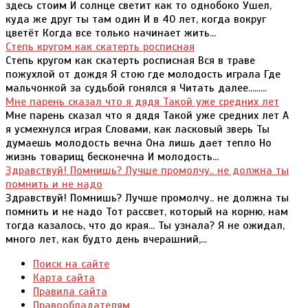
здесь стоим И солнце светит как то однобоко Ушел,
куда же друг ты там один И в 40 лет, когда вокруг
цветёт Когда все только начинает жить...
Степь кругом как скатерть росписная
Степь кругом как скатерть росписная Вся в траве
пожухлой от дождя Я стою где молодость играла Где
мальчонкой за судьбой гонялся я Читать далее.........
Мне парень сказал что я дядя Такой уже средних лет
Мне парень сказал что я дядя Такой уже средних лет А
я усмехнулся играя Словами, как ласковый зверь Ты
думаешь молодость вечна Она лишь дает тепло Но
жизнь товарищ бесконечна И молодость...
Здравствуй! Помнишь? Лучше промолчу.. не должна ты
помнить и не надо
Здравствуй! Помнишь? Лучше промолчу.. не должна ты
помнить и не надо Тот рассвет, который на корню, нам
тогда казалось, что до края... Ты узнала? Я не ожидал,
много лет, как будто день вчерашний,...
Поиск на сайте
Карта сайта
Правила сайта
Правообладателям