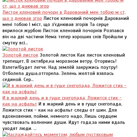
Листок кленовий почорн в Дарований мен тобою м ст,
що з днював згор
Листок кленовий почорнів Дарований
мені тобою І міст, що з'єднював згорів Та серце
вкрилося журбою Листок кленовий почорнів Розпався
він на дві частини Нема тепер хороших снів Пройшли у
смутку всі...
Золотой листок
Золотой листок Как листок кленовый
трепещет, В октябре,на морозном ветру. Оторвись!
Взлети!Будет легче. Над землёй закружись поутру!
Отболела душа,отгорела. Зелень желтой взялась
сединой. Сер...
И в жаркий день и в гуще снегопада, Ложится стих -
как на асфальт
И в жаркий день и в гуще снегопада,
Ложится стих - как на асфальт следы от шин. Для
вдохновения, пойми, немного надо, Лишь сердцем
чувствовать волнение души. Идут года,за ними вдаль
уходят люди. ...