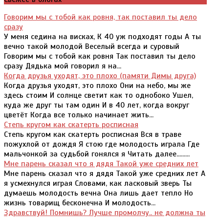
Говорим мы с тобой как ровня, так поставил ты дело
сразу
У меня седина на висках, К 40 уж подходят годы А ты
вечно такой молодой Веселый всегда и суровый
Говорим мы с тобой как ровня Так поставил ты дело
сразу Дядька мой говорил я на...
Когда друзья уходят, это плохо (памяти Димы друга)
Когда друзья уходят, это плохо Они на небо, мы же
здесь стоим И солнце светит как то однобоко Ушел,
куда же друг ты там один И в 40 лет, когда вокруг
цветёт Когда все только начинает жить...
Степь кругом как скатерть росписная
Степь кругом как скатерть росписная Вся в траве
пожухлой от дождя Я стою где молодость играла Где
мальчонкой за судьбой гонялся я Читать далее.........
Мне парень сказал что я дядя Такой уже средних лет
Мне парень сказал что я дядя Такой уже средних лет А
я усмехнулся играя Словами, как ласковый зверь Ты
думаешь молодость вечна Она лишь дает тепло Но
жизнь товарищ бесконечна И молодость...
Здравствуй! Помнишь? Лучше промолчу.. не должна ты