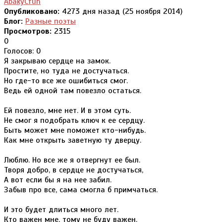
AbakyCfuh
Опубликовано:
4273 дня назад (25 ноября 2014)
Блог:
Разные поэты
Просмотров:
2315
0
Голосов: 0
Я закрываю сердце на замок.
Простите, но туда не достучаться.
Но где-то всe же ошибиться смог.
Ведь ей одной там повезло остаться.
Ей повезло, мне нет. И в этом суть.
Не смог я подобрать ключ к еe сердцу.
Быть может мне поможет кто-нибудь.
Как мне открыть заветную ту дверцу.
Люблю. Но все же я отвергнут еe был.
Творя добро, в сердце не достучаться,
А вот если бы я на неe забил.
Забыв про все, сама смогла б примчаться.
И это будет длиться много лет.
Кто важен мне, тому не буду важен.