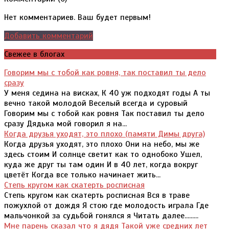
Нет комментариев. Ваш будет первым!
Добавить комментарий
Свежее в блогах
Говорим мы с тобой как ровня, так поставил ты дело
сразу
У меня седина на висках, К 40 уж подходят годы А ты
вечно такой молодой Веселый всегда и суровый
Говорим мы с тобой как ровня Так поставил ты дело
сразу Дядька мой говорил я на...
Когда друзья уходят, это плохо (памяти Димы друга)
Когда друзья уходят, это плохо Они на небо, мы же
здесь стоим И солнце светит как то однобоко Ушел,
куда же друг ты там один И в 40 лет, когда вокруг
цветёт Когда все только начинает жить...
Степь кругом как скатерть росписная
Степь кругом как скатерть росписная Вся в траве
пожухлой от дождя Я стою где молодость играла Где
мальчонкой за судьбой гонялся я Читать далее.........
Мне парень сказал что я дядя Такой уже средних лет