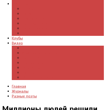
Журналы
Поэзия стихи
Проза, книги
Драматургия
Детские книги
Цитаты из книг
Что почитать
Клубы
Видео
Отдых для души
Учебные материалы
Детский уголок
Прямая речь
Культурный мир
Хроники истории
Общество и люди
Главная
Журналы
Разные поэты
Миллионы людей решили