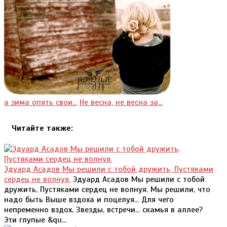
а зима опять свои...
Не весна, не весна за...
Читайте также:
Эдуард Асадов Мы решили с тобой дружить, Пустяками
сердец не волнуя.
Эдуард Асадов Мы решили с тобой
дружить, Пустяками сердец не волнуя. Мы решили, что
надо быть Выше вздоха и поцелуя... Для чего
непременно вздох, Звезды, встречи... скамья в аллее?
Эти глупые &qu...