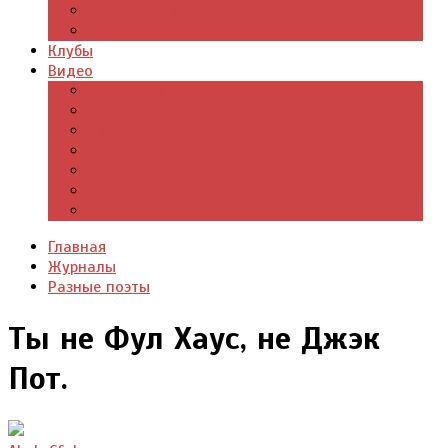
Цитаты из книг
Что почитать
Клубы
Видео
Отдых для души
Учебные материалы
Детский уголок
Прямая речь
Культурный мир
Хроники истории
Общество и люди
Главная
Журналы
Разные поэты
Ты не Фул Хаус, не Джэк
Пот.