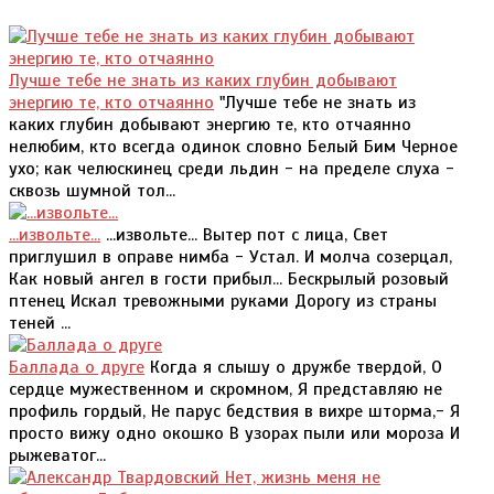
Лучше тебе не знать из каких глубин добывают
энергию те, кто отчаянно
"Лучше тебе не знать из
каких глубин добывают энергию те, кто отчаянно
нелюбим, кто всегда одинок словно Белый Бим Черное
ухо; как челюскинец среди льдин - на пределе слуха -
сквозь шумной тол...
...извольте...
...извольте... Вытер пот с лица, Свет
приглушил в оправе нимба - Устал. И молча созерцал,
Как новый ангел в гости прибыл... Бескрылый розовый
птенец Искал тревожными руками Дорогу из страны
теней ...
Баллада о друге
Когда я слышу о дружбе твердой, О
сердце мужественном и скромном, Я представляю не
профиль гордый, Не парус бедствия в вихре шторма,- Я
просто вижу одно окошко В узорах пыли или мороза И
рыжеватог...