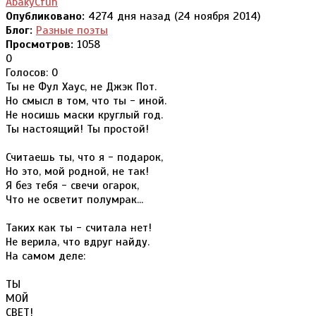
AbakyCfuh
Опубликовано:
4274 дня назад (24 ноября 2014)
Блог:
Разные поэты
Просмотров:
1058
0
Голосов: 0
Ты не Фул Хаус, не Джэк Пот.
Но смысл в том, что ты - иной.
Не носишь маски круглый год.
Ты настоящий! Ты простой!
Считаешь ты, что я - подарок,
Но это, мой родной, не так!
Я без тебя - свечи огарок,
Что не осветит полумрак...
Таких как ты - считала нет!
Не верила, что вдруг найду.
На самом деле:
ТЫ
МОЙ
СВЕТ!