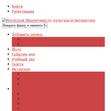
Войти
Регистрация
Добавить запись
Добавить видео
Добавить фото
Фото
События дня
Учебный зал
Газета
Авторское
Авторская поэзия
Авторский юмор
Авторское для детей
Журналы
Поэзия стихи
Проза, книги
Драматургия
Детские книги