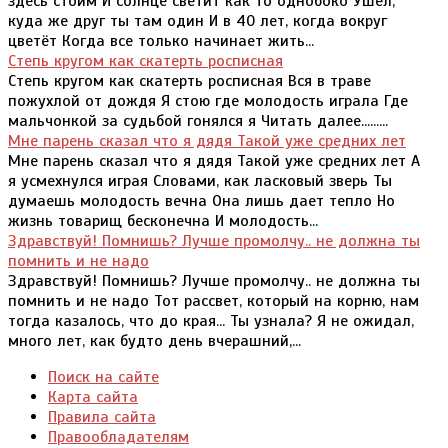
здесь стоим И солнце светит как то однобоко Ушел,
куда же друг ты там один И в 40 лет, когда вокруг
цветёт Когда все только начинает жить...
Степь кругом как скатерть росписная
Степь кругом как скатерть росписная Вся в траве
пожухлой от дождя Я стою где молодость играла Где
мальчонкой за судьбой гонялся я Читать далее.........
Мне парень сказал что я дядя Такой уже средних лет
Мне парень сказал что я дядя Такой уже средних лет А
я усмехнулся играя Словами, как ласковый зверь Ты
думаешь молодость вечна Она лишь дает тепло Но
жизнь товарищ бесконечна И молодость...
Здравствуй! Помнишь? Лучше промолчу.. не должна ты
помнить и не надо
Здравствуй! Помнишь? Лучше промолчу.. не должна ты
помнить и не надо Тот рассвет, который на корню, нам
тогда казалось, что до края... Ты узнала? Я не ожидал,
много лет, как будто день вчерашний,...
Поиск на сайте
Карта сайта
Правила сайта
Правообладателям