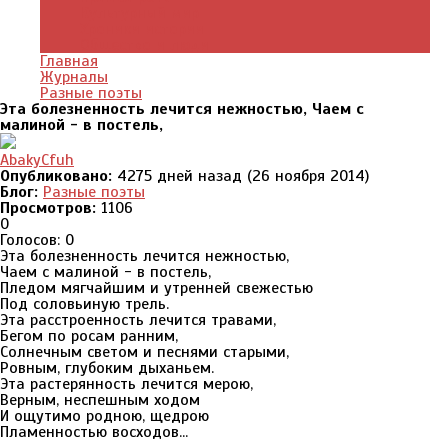
Культурный мир
Хроники истории
Общество и люди
Главная
Журналы
Разные поэты
Эта болезненность лечится нежностью, Чаем с
малиной - в постель,
AbakyCfuh
Опубликовано:
4275 дней назад (26 ноября 2014)
Блог:
Разные поэты
Просмотров:
1106
0
Голосов: 0
Эта болезненность лечится нежностью,
Чаем с малиной - в постель,
Пледом мягчайшим и утренней свежестью
Под соловьиную трель.
Эта расстроенность лечится травами,
Бегом по росам ранним,
Солнечным светом и песнями старыми,
Ровным, глубоким дыханьем.
Эта растерянность лечится мерою,
Верным, неспешным ходом
И ощутимо родною, щедрою
Пламенностью восходов...