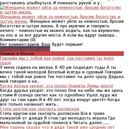
расставаясь улыбнуться, И помахать рукой, и у...
Женщина может уйти за нежностью, бросив богатство и
сытую жизнь.
Женщина может уйти за нежностью, бросив
богатство и сытую жизнь. А про мужчин и говорить
нечего - нежностью их можно водить, как на веревочке,
за нос и за все другие места. А если вы вдруг захвора...
Комментарии (
0
)
Нет комментариев. Ваш будет первым!
Добавить комментарий
Свежее в блогах
Говорим мы с тобой как ровня, так поставил ты дело
сразу
У меня седина на висках, К 40 уж подходят годы А ты
вечно такой молодой Веселый всегда и суровый Говорим
мы с тобой как ровня Так поставил ты дело сразу Дядька
мой говорил я на...
Когда друзья уходят, это плохо (памяти Димы друга)
Когда друзья уходят, это плохо Они на небо, мы же здесь
стоим И солнце светит как то однобоко Ушел, куда же
друг ты там один И в 40 лет, когда вокруг цветёт Когда
все только начинает жить...
Степь кругом как скатерть росписная
Степь кругом как скатерть росписная Вся в траве
пожухлой от дождя Я стою где молодость играла Где
мальчонкой за судьбой гонялся я Читать далее.........
Мне парень сказал что я дядя Такой уже средних лет