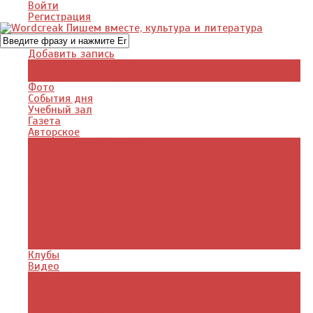
Войти
Регистрация
Добавить запись
Добавить видео
Добавить фото
Фото
События дня
Учебный зал
Газета
Авторское
Авторская поэзия
Авторский юмор
Авторское для детей
Журналы
Поэзия стихи
Проза, книги
Драматургия
Детские книги
Цитаты из книг
Что почитать
Клубы
Видео
Отдых для души
Учебные материалы
Детский уголок
Прямая речь