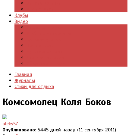
Цитаты из книг
Что почитать
Клубы
Видео
Отдых для души
Учебные материалы
Детский уголок
Прямая речь
Культурный мир
Хроники истории
Общество и люди
Главная
Журналы
Стихи для отдыха
Комсомолец Коля Боков
aleks57
Опубликовано:
5445 дней назад (11 сентября 2011)