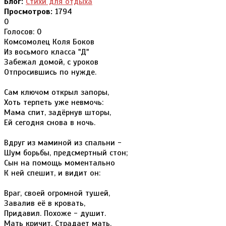
Блог:
Стихи для отдыха
Просмотров:
1794
0
Голосов: 0
Комсомолец Коля Боков
Из восьмого класса "Д"
Забежал домой, с уроков
Отпросившись по нужде.
Сам ключом открыл запоры,
Хоть терпеть уже невмочь:
Мама спит, задёрнув шторы,
Ей сегодня снова в ночь.
Вдруг из маминой из спальни -
Шум борьбы, предсмертный стон;
Сын на помощь моментально
К ней спешит, и видит он:
Враг, своей огромной тушей,
Завалив её в кровать,
Придавил. Похоже - душит.
Мать кричит. Страдает мать.