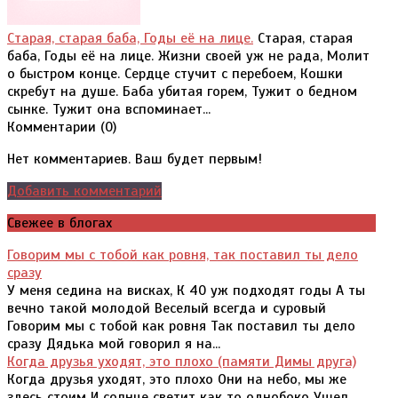
Старая, старая баба, Годы её на лице.
Старая, старая
баба, Годы её на лице. Жизни своей уж не рада, Молит
о быстром конце. Сердце стучит с перебоем, Кошки
скребут на душе. Баба убитая горем, Тужит о бедном
сынке. Тужит она вспоминает...
Комментарии (
0
)
Нет комментариев. Ваш будет первым!
Добавить комментарий
Свежее в блогах
Говорим мы с тобой как ровня, так поставил ты дело
сразу
У меня седина на висках, К 40 уж подходят годы А ты
вечно такой молодой Веселый всегда и суровый
Говорим мы с тобой как ровня Так поставил ты дело
сразу Дядька мой говорил я на...
Когда друзья уходят, это плохо (памяти Димы друга)
Когда друзья уходят, это плохо Они на небо, мы же
здесь стоим И солнце светит как то однобоко Ушел,