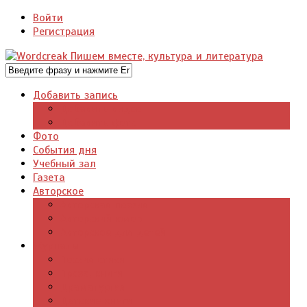
Войти
Регистрация
Добавить запись
Добавить видео
Добавить фото
Фото
События дня
Учебный зал
Газета
Авторское
Авторская поэзия
Авторский юмор
Авторское для детей
Журналы
Поэзия стихи
Проза, книги
Драматургия
Детские книги