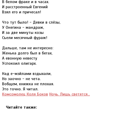
В белом фраке и в часах.
И расстроенный Евгений
Взял его и причесал!
Что тут было! - Девки в слёзы,
У Онегина - мандраж,
И за две минуты козы
Съели месячный фураж!
Дальше, там не интересно:
Женька долго был в бегах,
А евонную невесту
Успокоил олигарх.
Над е-мэйлами вздыхали,
Но заочно - не чета.
Вобщем, книжка не плохая.
Это точно. Я читал.
Комсомолец Коля Боков
Ночь. Лишь светятся...
Читайте также: