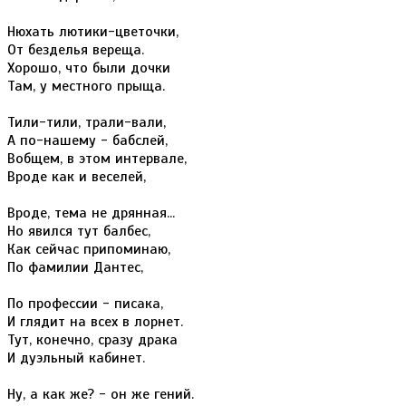
Нюхать лютики-цветочки,
От безделья вереща.
Хорошо, что были дочки
Там, у местного прыща.
Тили-тили, трали-вали,
А по-нашему - бабслей,
Вобщем, в этом интервале,
Вроде как и веселей,
Вроде, тема не дрянная...
Но явился тут балбес,
Как сейчас припоминаю,
По фамилии Дантес,
По профессии - писака,
И глядит на всех в лорнет.
Тут, конечно, сразу драка
И дуэльный кабинет.
Ну, а как же? - он же гений.