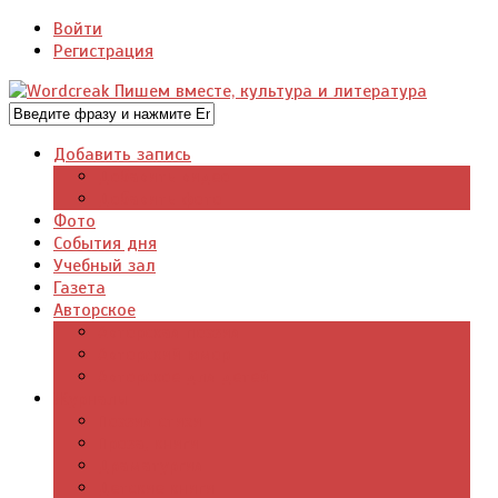
Войти
Регистрация
Добавить запись
Добавить видео
Добавить фото
Фото
События дня
Учебный зал
Газета
Авторское
Авторская поэзия
Авторский юмор
Авторское для детей
Журналы
Поэзия стихи
Проза, книги
Драматургия
Детские книги