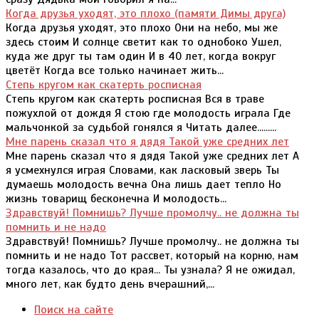
Когда друзья уходят, это плохо (памяти Димы друга)
Когда друзья уходят, это плохо Они на небо, мы же
здесь стоим И солнце светит как то однобоко Ушел,
куда же друг ты там один И в 40 лет, когда вокруг
цветёт Когда все только начинает жить...
Степь кругом как скатерть росписная
Степь кругом как скатерть росписная Вся в траве
пожухлой от дождя Я стою где молодость играла Где
мальчонкой за судьбой гонялся я Читать далее.........
Мне парень сказал что я дядя Такой уже средних лет
Мне парень сказал что я дядя Такой уже средних лет А
я усмехнулся играя Словами, как ласковый зверь Ты
думаешь молодость вечна Она лишь дает тепло Но
жизнь товарищ бесконечна И молодость...
Здравствуй! Помнишь? Лучше промолчу.. не должна ты
помнить и не надо
Здравствуй! Помнишь? Лучше промолчу.. не должна ты
помнить и не надо Тот рассвет, который на корню, нам
тогда казалось, что до края... Ты узнала? Я не ожидал,
много лет, как будто день вчерашний,...
Поиск на сайте