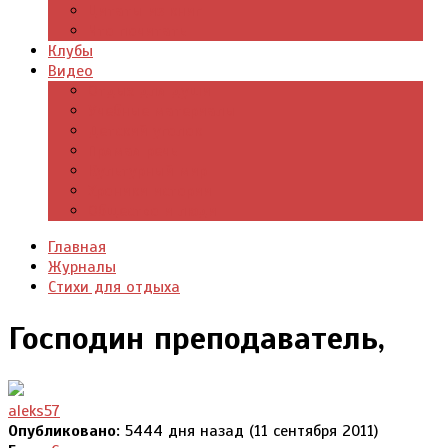
Цитаты из книг
Что почитать
Клубы
Видео
Отдых для души
Учебные материалы
Детский уголок
Прямая речь
Культурный мир
Хроники истории
Общество и люди
Главная
Журналы
Стихи для отдыха
Господин преподаватель,
aleks57
Опубликовано:
5444 дня назад (11 сентября 2011)