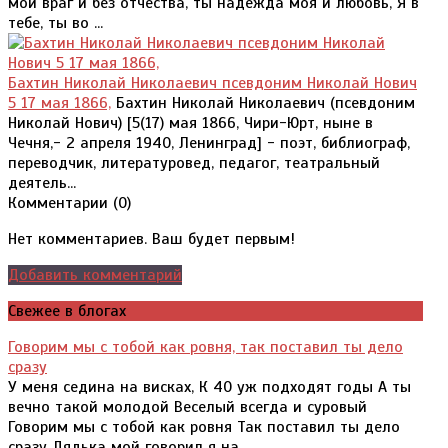
мой враг и без отчества, ты надежда моя и любовь, Я в
тебе, ты во ...
Бахтин Николай Николаевич псевдоним Николай Нович
5 17 мая 1866,
Бахтин Николай Николаевич (псевдоним
Николай Нович) [5(17) мая 1866, Чири-Юрт, ныне в
Чечня,- 2 апреля 1940, Ленинград] - поэт, библиограф,
переводчик, литературовед, педагог, театральный
деятель...
Комментарии (
0
)
Нет комментариев. Ваш будет первым!
Добавить комментарий
Свежее в блогах
Говорим мы с тобой как ровня, так поставил ты дело
сразу
У меня седина на висках, К 40 уж подходят годы А ты
вечно такой молодой Веселый всегда и суровый
Говорим мы с тобой как ровня Так поставил ты дело
сразу Дядька мой говорил я на...