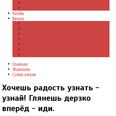
Цитаты из книг
Что почитать
Клубы
Видео
Отдых для души
Учебные материалы
Детский уголок
Прямая речь
Культурный мир
Хроники истории
Общество и люди
Главная
Журналы
Стихи удачи
Хочешь радость узнать -
узнай! Глянешь дерзко
вперёд - иди.