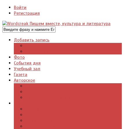
Войти
Регистрация
Добавить запись
Добавить видео
Добавить фото
Фото
События дня
Учебный зал
Газета
Авторское
Авторская поэзия
Авторский юмор
Авторское для детей
Журналы
Поэзия стихи
Проза, книги
Драматургия
Детские книги