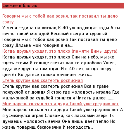
Свежее в блогах
Говорим мы с тобой как ровня, так поставил ты дело
сразу
У меня седина на висках, К 40 уж подходят годы А ты
вечно такой молодой Веселый всегда и суровый
Говорим мы с тобой как ровня Так поставил ты дело
сразу Дядька мой говорил я на...
Когда друзья уходят, это плохо (памяти Димы друга)
Когда друзья уходят, это плохо Они на небо, мы же
здесь стоим И солнце светит как то однобоко Ушел,
куда же друг ты там один И в 40 лет, когда вокруг
цветёт Когда все только начинает жить...
Степь кругом как скатерть росписная
Степь кругом как скатерть росписная Вся в траве
пожухлой от дождя Я стою где молодость играла Где
мальчонкой за судьбой гонялся я Читать далее.........
Мне парень сказал что я дядя Такой уже средних лет
Мне парень сказал что я дядя Такой уже средних лет А
я усмехнулся играя Словами, как ласковый зверь Ты
думаешь молодость вечна Она лишь дает тепло Но
жизнь товарищ бесконечна И молодость...