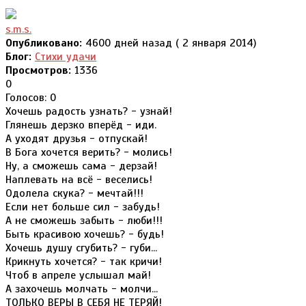
s.m.s.
Опубликовано:
4600 дней назад ( 2 января 2014)
Блог:
Стихи удачи
Просмотров:
1336
0
Голосов: 0
Хочешь радость узнать? - узнай!
Глянешь дерзко вперёд - иди.
А уходят друзья - отпускай!
В Бога хочется верить? - молись!
Ну, а сможешь сама - дерзай!
Наплевать на всё - веселись!
Одолела скука? - мечтай!!!
Если нет больше сил - забудь!
А не сможешь забыть - люби!!!
Быть красивою хочешь? - будь!
Хочешь душу сгубить? - губи...
Крикнуть хочется? - так кричи!
Чтоб в апреле услышал май!
А захочешь молчать - молчи...
ТОЛЬКО ВЕРЫ В СЕБЯ НЕ ТЕРЯЙ!