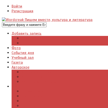
Войти
Регистрация
Добавить запись
Добавить видео
Добавить фото
Фото
События дня
Учебный зал
Газета
Авторское
Авторская поэзия
Авторский юмор
Авторское для детей
Журналы
Поэзия стихи
Проза, книги
Драматургия
Детские книги