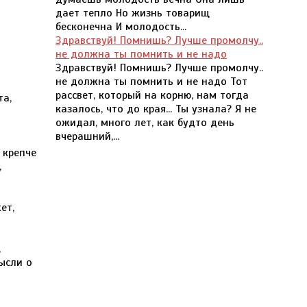
дает тепло Но жизнь товарищ
бесконечна И молодость...
Здравствуй! Помнишь? Лучше промолчу..
не должна ты помнить и не надо
Здравствуй! Помнишь? Лучше промолчу..
не должна ты помнить и не надо Тот
рассвет, который на корню, нам тогда
а,
казалось, что до края... Ты узнала? Я не
ожидал, много лет, как будто день
вчерашний,...
 крепче
,
ет,
,
ысли о