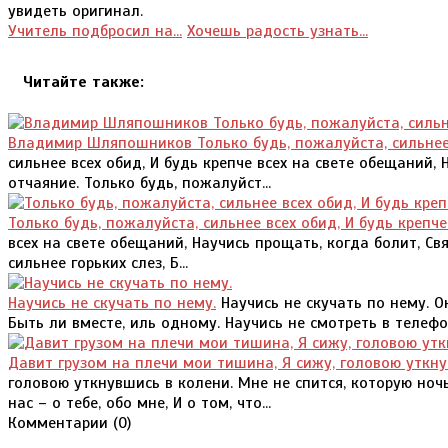
увидеть оригинал.
Учитель подбросил на...
Хочешь радость узнать...
Читайте также:
Владимир Шляпошников Только будь, пожалуйста, сильнее 
сильнее всех обид, И будь крепче всех на свете обещаний, 
отчаяние. Только будь, пожалуйст...
Только будь, пожалуйста, сильнее всех обид, И будь крепче
всех на свете обещаний, Научись прощать, когда болит, Св
сильнее горьких слез, Б...
Научись не скучать по нему.
Научись не скучать по нему. О
Быть ли вместе, иль одному. Научись не смотреть в телефон
Давит грузом на плечи мои тишина, Я сижу, головою уткну
головою уткнувшись в колени. Мне не спится, которую ночь
нас – о тебе, обо мне, И о том, что...
Комментарии (
0
)