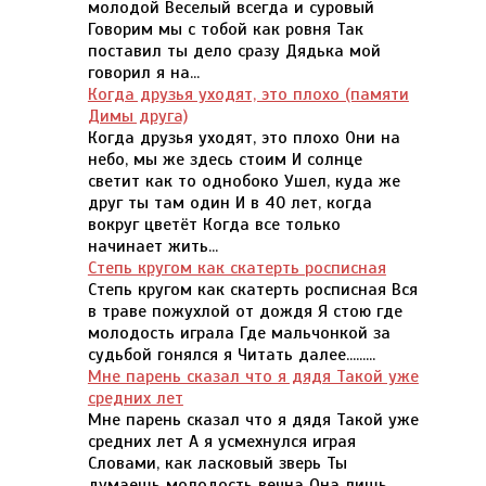
молодой Веселый всегда и суровый
Говорим мы с тобой как ровня Так
поставил ты дело сразу Дядька мой
говорил я на...
Когда друзья уходят, это плохо (памяти
Димы друга)
Когда друзья уходят, это плохо Они на
небо, мы же здесь стоим И солнце
светит как то однобоко Ушел, куда же
друг ты там один И в 40 лет, когда
вокруг цветёт Когда все только
начинает жить...
Степь кругом как скатерть росписная
Степь кругом как скатерть росписная Вся
в траве пожухлой от дождя Я стою где
молодость играла Где мальчонкой за
судьбой гонялся я Читать далее.........
Мне парень сказал что я дядя Такой уже
средних лет
Мне парень сказал что я дядя Такой уже
средних лет А я усмехнулся играя
Словами, как ласковый зверь Ты
думаешь молодость вечна Она лишь