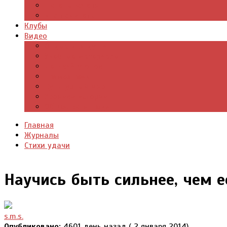
Цитаты из книг
Что почитать
Клубы
Видео
Отдых для души
Учебные материалы
Детский уголок
Прямая речь
Культурный мир
Хроники истории
Общество и люди
Главная
Журналы
Стихи удачи
Научись быть сильнее, чем е
s.m.s.
Опубликовано:
4601 день назад ( 2 января 2014)