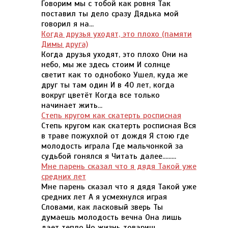
Говорим мы с тобой как ровня Так
поставил ты дело сразу Дядька мой
говорил я на...
Когда друзья уходят, это плохо (памяти
Димы друга)
Когда друзья уходят, это плохо Они на
небо, мы же здесь стоим И солнце
светит как то однобоко Ушел, куда же
друг ты там один И в 40 лет, когда
вокруг цветёт Когда все только
начинает жить...
Степь кругом как скатерть росписная
Степь кругом как скатерть росписная Вся
в траве пожухлой от дождя Я стою где
молодость играла Где мальчонкой за
судьбой гонялся я Читать далее.........
Мне парень сказал что я дядя Такой уже
средних лет
Мне парень сказал что я дядя Такой уже
средних лет А я усмехнулся играя
Словами, как ласковый зверь Ты
думаешь молодость вечна Она лишь
дает тепло Но жизнь товарищ