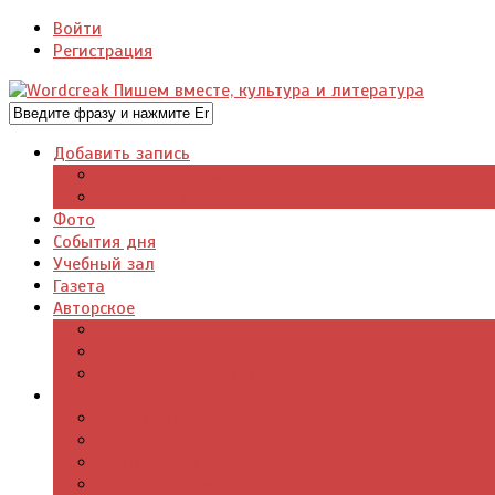
Войти
Регистрация
Добавить запись
Добавить видео
Добавить фото
Фото
События дня
Учебный зал
Газета
Авторское
Авторская поэзия
Авторский юмор
Авторское для детей
Журналы
Поэзия стихи
Проза, книги
Драматургия
Детские книги