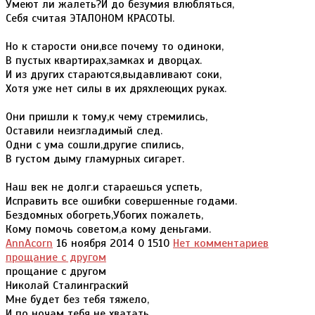
Умеют ли жалеть?И до безумия влюбляться,
Себя считая ЭТАЛОНОМ КРАСОТЫ.
Но к старости они,все почему то одиноки,
В пустых квартирах,замках и дворцах.
И из других стараются,выдавливают соки,
Хотя уже нет силы в их дряхлеющих руках.
Они пришли к тому,к чему стремились,
Оставили неизгладимый след.
Одни с ума сошли,другие спились,
В густом дыму гламурных сигарет.
Наш век не долг.и стараешься успеть,
Исправить все ошибки совершенные годами.
Бездомных обогреть,Убогих пожалеть,
Кому помочь советом,а кому деньгами.
AnnAcorn
16 ноября 2014
0
1510
Нет комментариев
прощание с другом
прощание с другом
Николай Сталинграский
Мне будет без тебя тяжело,
И по ночам тебя не хватать.