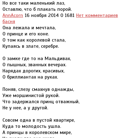
Но все таки маленький лаз,
Оставлю, что б плакать порой.
AnnAcorn
16 ноября 2014
0
1681
Нет комментариев
басня
Она лежала и мечтала,
О принце и его коне.
О том как королевой стала,
Купаясь в злате, серебре.
О замке где то на Мальдивах,
О пышных, званных вечерах.
Нарядах дорогих, красивых,
О бриллиантах на руках.
Поняв, слезу смахнув однажды,
Уже моршинистой рукой.
Что задержался принц отважный,
Не у нее, а у другой.
Совсем одна в пустой квартире,
Куда то молодость ушла.
А принцы в королевском мире,