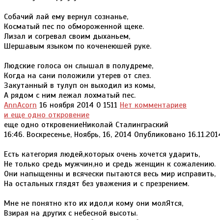
Собачий лай ему вернул сознанье,
Косматый пес по обмороженной щеке.
Лизал и согревал своим дыханьем,
Шершавым языком по коченеюшей руке.
Людские голоса он слышал в полудреме,
Когда на сани положили утерев от слез.
Закутанный в тулуп он выходил из комы,
А рядом с ним лежал лохматый пес.
AnnAcorn
16 ноября 2014
0
1511
Нет комментариев
и еще одно откровение
еще одно откровениеНиколай Сталинграский
16:46. Воскресенье, Ноябрь, 16, 2014 Опубликовано 16.11.2
Есть категория людей,которых очень хочется ударить,
Не только средь мужчин,но и средь женщин к сожалению.
Они напыщенны и всячески пытаются весь мир исправить,
На остальных глядят без уважения и с презрением.
Мне не понятно кто их идол,и кому они молЯтся,
Взирая на других с небесной высоты.