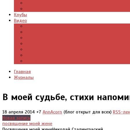
Цитаты из книг
Что почитать
Клубы
Видео
Отдых для души
Учебные материалы
Детский уголок
Прямая речь
Культурный мир
Хроники истории
Общество и люди
Главная
Журналы
В моей судьбе, стихи напом
18 апреля 2014
+7
AnnAcorn
(блог открыт для всех)
RSS-ле
Новая запись
посвящение моей жене
Посвящение моей женеНиколай Сталинграский