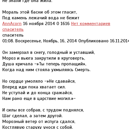
Не знали где она жила.
Мораль этой басни об этом гласит,
Под камень лежачий вода не бежит
AnnAcorn
16 ноября 2014
0
1616
Нет комментариев
спаситель
спаситель
01:08. Воскресенье, Ноябрь, 16, 2014 Опубликовано 16.11.2
Он замерзал в снегу, голодный и уставший,
Мороз и вьюга закрутили в круговерть,
Душа кричала -»Ты теперь пропащий»,
Когда над ним стояла ухмыляясь Смерть.
Но сердце умоляло -»Не сдавайся,
Вперед иди пока хватает сил.
Не уступай и до конца сражайся,
Нам рано еще в царствие могил.»-
И силы все собрав, с трудом поднялся,
Шаг сделал, а затем другой.
Морозный ветер от испуга сдался,
Костлявую старуху унося с собой.