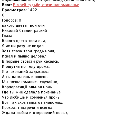
Блог:
В моей судьбе, стихи напоминанье
Просмотров:
1422
0
Голосов: 0
какого цвета твои очи
Николай Сталинграский
Глаза
Какого цвета твои очи,
Я их ни разу не видал.
Хотя глаза твои средь ночи,
Искал и пылко целовал.
В порыве страсти рук касаясь,
И ощутив по телу дрожь.
Я от желаний задыхаюсь,
А ты ласкаешь и зовешь.
Мы познакомились случайно,
Корпоратив,Шальная ночь.
Где ты мне сделала признанье,
Что любишь и сомненья прочь.
Вот так скрываясь от знакомых,
Проходят встречи и всегда.
Ждала любви и откровений новых,