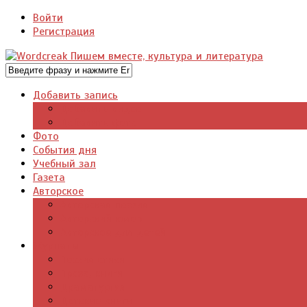
Войти
Регистрация
Добавить запись
Добавить видео
Добавить фото
Фото
События дня
Учебный зал
Газета
Авторское
Авторская поэзия
Авторский юмор
Авторское для детей
Журналы
Поэзия стихи
Проза, книги
Драматургия
Детские книги