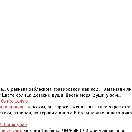
... С разным отблеском, гравировкой как код..., Замечали ли
 Цвета солнца детские души. Цвета моря, души у зам...
было, целую
…а потом, он спросит меня – лет таки через сто:
стихи, запивая, их терпким вином И больше уже никого нико
Очи жгучие
Евгений Гребенка ЧЕРНЫЕ ОЧИ Очи черные, очи