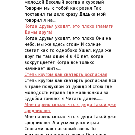
молодой Веселый всегда и суровый
Говорим мы с тобой как ровня Так
поставил ты дело сразу Дядька мой
говорил я на...
Когда друзья уходят, это плохо (памяти
Димы друга)
Когда друзья уходят, это плохо Они на
небо, мы же здесь стоим И солнце
светит как то однобоко Ушел, куда же
друг ты там один И в 40 лет, когда
вокруг цветёт Когда все только
начинает жить...
Степь кругом как скатерть росписная
Степь кругом как скатерть росписная Вся
в траве пожухлой от дождя Я стою где
молодость играла Где мальчонкой за
судьбой гонялся я Читать далее.........
Мне парень сказал что я дядя Такой уже
средних лет
Мне парень сказал что я дядя Такой уже
средних лет А я усмехнулся играя
Словами, как ласковый зверь Ты
думаешь молодость вечна Она лишь