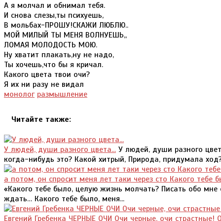
А я молчал и обнимал тебя.
И снова слезы,ты психуешь,
В мольбах-ПРОШУ!СКАЖИ ЛЮБЛЮ..
МОЙ МИЛЫЙ ТЫ МЕНЯ ВОЛНУЕШЬ,,
ЛОМАЯ МОЛОДОСТЬ МОЮ.
Ну хватит плакать,ну не надо,
Ты хочешь,что бы я кричал.
Какого цвета твои очи?
Я их ни разу не видал
монолог
размышление
Читайте также:
У людей, души разного цвета...
У людей, души разного цвета
когда-нибудь это? Какой хитрый, Природа, придумала ход?
а потом, он спросит меня лет таки через сто Какого тебе 
«Какого тебе было, целую жизнь молчать? Писать обо мне 
ждать… Какого тебе было, меня...
Евгений Гребенка ЧЕРНЫЕ ОЧИ Очи черные, очи страстные! 