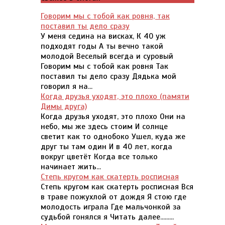
Говорим мы с тобой как ровня, так
поставил ты дело сразу
У меня седина на висках, К 40 уж
подходят годы А ты вечно такой
молодой Веселый всегда и суровый
Говорим мы с тобой как ровня Так
поставил ты дело сразу Дядька мой
говорил я на...
Когда друзья уходят, это плохо (памяти
Димы друга)
Когда друзья уходят, это плохо Они на
небо, мы же здесь стоим И солнце
светит как то однобоко Ушел, куда же
друг ты там один И в 40 лет, когда
вокруг цветёт Когда все только
начинает жить...
Степь кругом как скатерть росписная
Степь кругом как скатерть росписная Вся
в траве пожухлой от дождя Я стою где
молодость играла Где мальчонкой за
судьбой гонялся я Читать далее.........