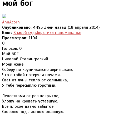
мой бог
AnnAcorn
Опубликовано:
4495 дней назад (18 апреля 2014)
Блог:
В моей судьбе, стихи напоминанье
Просмотров:
1104
0
Голосов: 0
Мой БОГ
Николай Сталинграский
Моей жене
Соберу по крупинкам,по зернышкам,
Что с тобой потеряли ночами.
Свет от луны тепло от солнышка,
Я тебе пересыплю горстями.
Лепестками от роз покрытое,
Уложу на кровать уставшую.
Все плохое давно забытое,
Схороню под листвою опавшую.