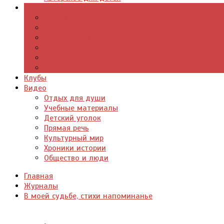
Журналы
Поэзия стихи
Проза, книги
Драматургия
Детские книги
Цитаты из книг
Что почитать
Клубы
Видео
Отдых для души
Учебные материалы
Детский уголок
Прямая речь
Культурный мир
Хроники истории
Общество и люди
Главная
Журналы
В моей судьбе, стихи напоминанье