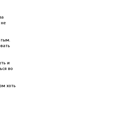
за
 не
атым.
овать
уть и
ься во
ом хоть