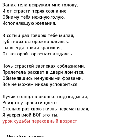
Запах тела вскружил мне голову,
И от страсти теряя сознание.
Обниму тебя нежную,голую,
Исполняющую желания.
В сотый раз говорю тебе милая,
Губ твоих осторожно касаясь.
Ты всегда такая красивая,
От которой горю-наслаждаясь
Ночь страстей завлекая соблазнами,
Пролетела рассвет в двери ломится.
Обменявшись ненужными фразами,
Все не можем никак успокоиться.
Лучик солнца в окошко подглядывая,
Увидал у кровати цветы.
Столько раз свою жизнь перематывая,
Я уверен,мой БОГ это ты.
урок судьбы
переходный возраст
Читайте также: