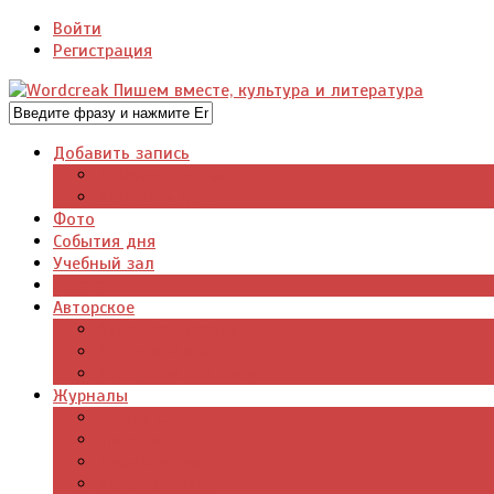
Войти
Регистрация
Добавить запись
Добавить видео
Добавить фото
Фото
События дня
Учебный зал
Газета
Авторское
Авторская поэзия
Авторский юмор
Авторское для детей
Журналы
Поэзия стихи
Проза, книги
Драматургия
Детские книги