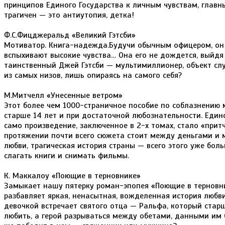
принципов Единого Государства к личным чувствам, главн
трагичен — это антиутопия, детка!
Ф.С.Фицджеральд «Великий Гэтсби»
Мотиватор. Книга-надежда.Будучи обычным офицером, он
вспыхивают высокие чувства… Она его не дождется, выйдя 
таинственный Джей Гэтсби — мультимиллионер, объект слух
из самых низов, лишь опираясь на самого себя?
М.Митчелл «Унесенные ветром»
Этот более чем 1000-страничное пособие по соблазнению 
старше 14 лет и при достаточной любознательности. Един
само произведение, заключенное в 2-х томах, стало «притч
протяжении почти всего сюжета стоит между деньгами и м
любви, трагическая история страны — всего этого уже боль
слагать книги и снимать фильмы.
К. Маккалоу «Поющие в терновнике»
Замыкает нашу пятерку роман-эпопея «Поющие в терновни
разбавляет яркая, ненасытная, вожделенная история любви
девочкой встречает святого отца — Ральфа, который старш
любить, а герой разрываться между обетами, данными им 