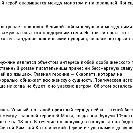
ый герой оказывается между молотом и наковальней. Конец
 встречает накануне Великой войны девушку и между ними
замуж за богатого предпринимателя. Но так ли прост этот
ов и скандалов, как и всякий нувориш, человек, который п
мужчин является объектом интереса любой особи женского 
ственный роман писательницы принес ей бессмертную славу,
ей во языцах». Главная героиня — Скарлетт, которая на
оралью, обнажает всю женскую сущность. Трагическая исто
ше никогда не будет, оно унесено ветром. Об этом осталось
ке». Унылый, но такой приятный сердцу пейзаж степей Авс
 между главноей героиней Мэгги, когда она, будучи 10-лет
е ее на 18 лет. В течение последующего полувека она будет
Святой Римской Католической Церкви и чувствами к девушке