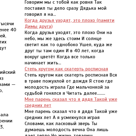
Говорим мы с тобой как ровня Так
поставил ты дело сразу Дядька мой
говорил я на...
Когда друзья уходят, это плохо (памяти
тысячи
Димы друга)
енее 40
Когда друзья уходят, это плохо Они на
ей,
небо, мы же здесь стоим И солнце
тих
светит как то однобоко Ушел, куда же
дут
друг ты там один И в 40 лет, когда
вокруг цветёт Когда все только
начинает жить...
Степь кругом как скатерть росписная
лийский
Степь кругом как скатерть росписная Вся
из
в траве пожухлой от дождя Я стою где
анами —
молодость играла Где мальчонкой за
о,
судьбой гонялся я Читать далее.........
Мне парень сказал что я дядя Такой уже
средних лет
Мне парень сказал что я дядя Такой уже
вала
средних лет А я усмехнулся играя
роении
Словами, как ласковый зверь Ты
3,
думаешь молодость вечна Она лишь
дает тепло Но жизнь товарищ