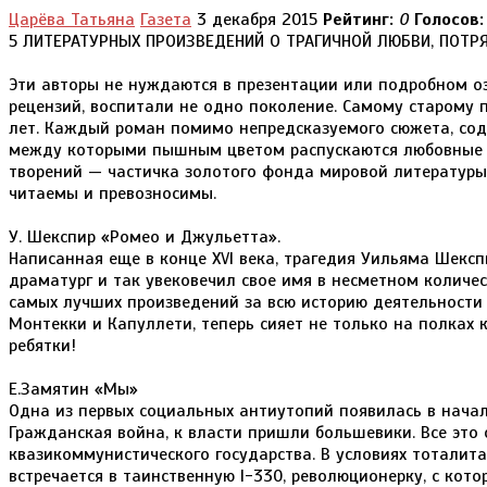
Царёва Татьяна
Газета
3 декабря 2015
Рейтинг:
0
Голосов:
5 ЛИТЕРАТУРНЫХ ПРОИЗВЕДЕНИЙ О ТРАГИЧНОЙ ЛЮБВИ, ПОТР
Эти авторы не нуждаются в презентации или подробном о
рецензий, воспитали не одно поколение. Самому старому
лет. Каждый роман помимо непредсказуемого сюжета, сод
между которыми пышным цветом распускаются любовные ли
творений — частичка золотого фонда мировой литературы.
читаемы и превозносимы.
У. Шекспир «Ромео и Джульетта».
Написанная еще в конце XVI века, трагедия Уильяма Шексп
драматург и так увековечил свое имя в несметном количес
самых лучших произведений за всю историю деятельност
Монтекки и Капуллети, теперь сияет не только на полках 
ребятки!
Е.Замятин «Мы»
Одна из первых социальных антиутопий появилась в начал
Гражданская война, к власти пришли большевики. Все это
квазикоммунистического государства. В условиях тоталит
встречается в таинственную I-330, революционерку, с кот