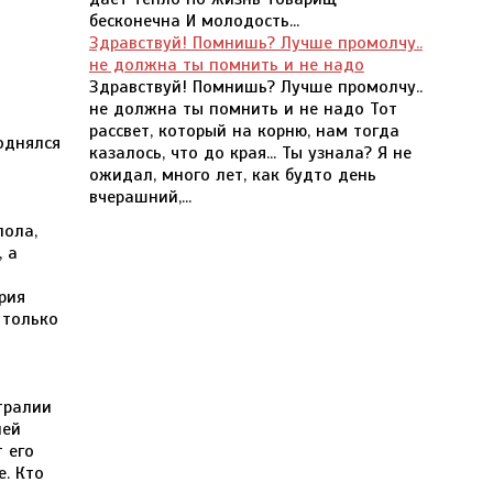
бесконечна И молодость...
Здравствуй! Помнишь? Лучше промолчу..
не должна ты помнить и не надо
Здравствуй! Помнишь? Лучше промолчу..
не должна ты помнить и не надо Тот
рассвет, который на корню, нам тогда
однялся
казалось, что до края... Ты узнала? Я не
ожидал, много лет, как будто день
вчерашний,...
пола,
 а
рия
 только
тралии
ней
 его
. Кто