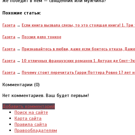
же победит в нем — священник или мужчина?
Похожие статьи:
Газета
→
Если книга вызвала слезы, то это стоящая книга! 1. Тр
Газета
→
Поэзия дело тонкое
Газета
→
Признавайтесь в любви, даже если боитесь отказа, Даже
Газета
→
10 отличных французских романов 1. Антуан де Сент-Э
Газета
→
Почему стоит перечитать Гарри Поттера Ровно 17 лет н
Комментарии (
0
)
Нет комментариев. Ваш будет первым!
Добавить комментарий
Поиск на сайте
Карта сайта
Правила сайта
Правообладателям