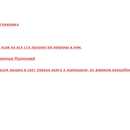
и товарища
 если на все сто процентов уверены в нем.
кзюпери Маленький
азад вышла в свет первая книга о маленьком, но великом волшебни