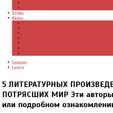
Цитаты из книг
Что почитать
Клубы
Видео
Отдых для души
Учебные материалы
Детский уголок
Прямая речь
Культурный мир
Хроники истории
Общество и люди
Главная
Газета
5 ЛИТЕРАТУРНЫХ ПРОИЗВЕД
ПОТРЯСШИХ МИР Эти авторы 
или подробном ознакомлени