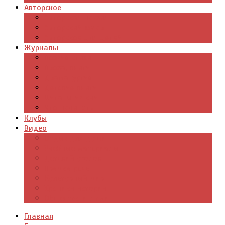
Авторское
Авторская поэзия
Авторский юмор
Авторское для детей
Журналы
Поэзия стихи
Проза, книги
Драматургия
Детские книги
Цитаты из книг
Что почитать
Клубы
Видео
Отдых для души
Учебные материалы
Детский уголок
Прямая речь
Культурный мир
Хроники истории
Общество и люди
Главная