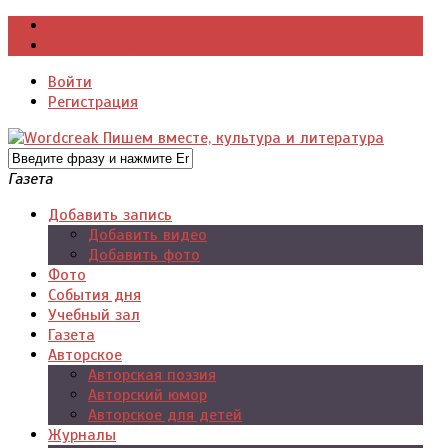
Войти
Регистрация
Войти
Регистрация
Газета
Добавить запись
Добавить видео
Добавить фото
Фото
События дня
Учебный зал
Газета
Авторское
Авторская поэзия
Авторский юмор
Авторское для детей
Журналы