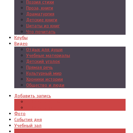
Поэзия стихи
Проза, книги
Драматургия
Детские книги
Цитаты из книг
Что почитать
Клубы
Видео
Отдых для души
Учебные материалы
Детский уголок
Прямая речь
Культурный мир
Хроники истории
Общество и люди
Добавить запись
Добавить видео
Добавить фото
Фото
События дня
Учебный зал
Газета