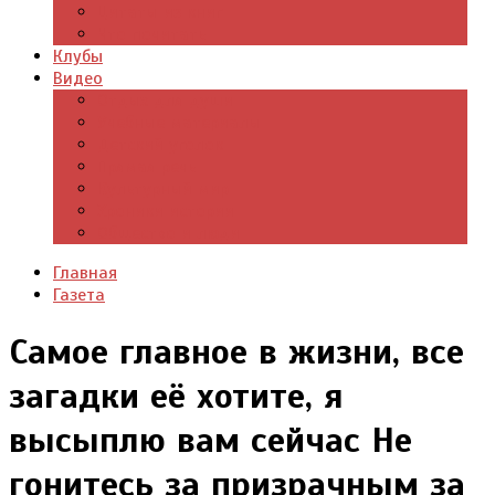
Цитаты из книг
Что почитать
Клубы
Видео
Отдых для души
Учебные материалы
Детский уголок
Прямая речь
Культурный мир
Хроники истории
Общество и люди
Главная
Газета
Самое главное в жизни, все
загадки её хотите, я
высыплю вам сейчас Не
гонитесь за призрачным за