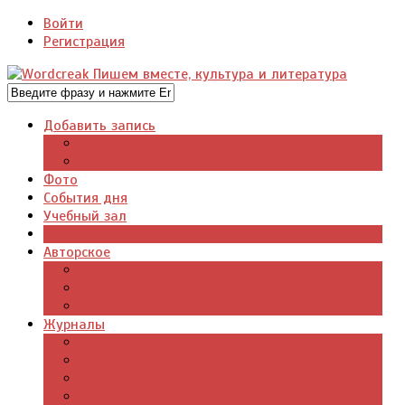
Войти
Регистрация
Добавить запись
Добавить видео
Добавить фото
Фото
События дня
Учебный зал
Газета
Авторское
Авторская поэзия
Авторский юмор
Авторское для детей
Журналы
Поэзия стихи
Проза, книги
Драматургия
Детские книги