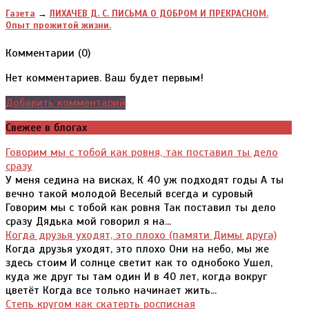
Газета
→
ЛИХАЧЕВ Д. С. ПИСЬМА О ДОБРОМ И ПРЕКРАСНОМ.
Опыт прожитой жизни.
Комментарии (
0
)
Нет комментариев. Ваш будет первым!
Добавить комментарий
Свежее в блогах
Говорим мы с тобой как ровня, так поставил ты дело
сразу
У меня седина на висках, К 40 уж подходят годы А ты
вечно такой молодой Веселый всегда и суровый
Говорим мы с тобой как ровня Так поставил ты дело
сразу Дядька мой говорил я на...
Когда друзья уходят, это плохо (памяти Димы друга)
Когда друзья уходят, это плохо Они на небо, мы же
здесь стоим И солнце светит как то однобоко Ушел,
куда же друг ты там один И в 40 лет, когда вокруг
цветёт Когда все только начинает жить...
Степь кругом как скатерть росписная