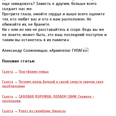
еще завидовать? Зависть к другим, больше всего
съедает нас же.
Протрите глаза, омойте сердце и выше всего оцените
тех, кто любит вас и кто к вам расположен. Не
обижайте их, не браните.
Ни с кем из них не расставайтесь в ссоре. Ведь вы же
не знаете, может быть, это ваш последний поступок и
таким вы останетесь в их памяти.»
Александр Солженицын, «Архипелаг ГУЛАГ»
Похожие статьи:
Газета
→
Портфолио певца
Газета
→
Почему князь Андрей в своей смерти увидел свое
пробуждение
Газета
→
САДОВАЯ ДОРОЖКА. ДЕЛАЕМ САМИ. Главное –
пропорции
Газета
→
Рулет из скумбрии. Нюансы