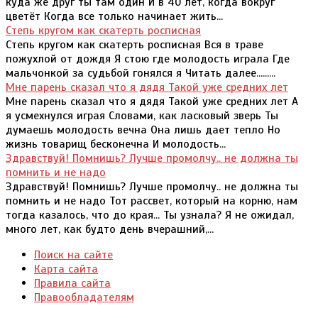
куда же друг ты там один И в 40 лет, когда вокруг
цветёт Когда все только начинает жить...
Степь кругом как скатерть росписная
Степь кругом как скатерть росписная Вся в траве
пожухлой от дождя Я стою где молодость играла Где
мальчонкой за судьбой гонялся я Читать далее.........
Мне парень сказал что я дядя Такой уже средних лет
Мне парень сказал что я дядя Такой уже средних лет А
я усмехнулся играя Словами, как ласковый зверь Ты
думаешь молодость вечна Она лишь дает тепло Но
жизнь товарищ бесконечна И молодость...
Здравствуй! Помнишь? Лучше промолчу.. не должна ты
помнить и не надо
Здравствуй! Помнишь? Лучше промолчу.. не должна ты
помнить и не надо Тот рассвет, который на корню, нам
тогда казалось, что до края... Ты узнала? Я не ожидал,
много лет, как будто день вчерашний,...
Поиск на сайте
Карта сайта
Правила сайта
Правообладателям