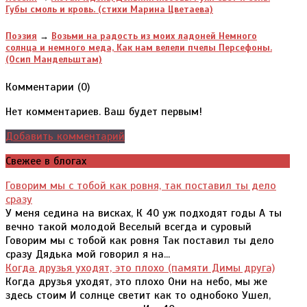
Губы смоль и кровь. (стихи Марина Цветаева)
Поэзия
→
Возьми на радость из моих ладоней Немного
солнца и немного меда, Как нам велели пчелы Персефоны.
(Осип Мандельштам)
Комментарии (
0
)
Нет комментариев. Ваш будет первым!
Добавить комментарий
Свежее в блогах
Говорим мы с тобой как ровня, так поставил ты дело
сразу
У меня седина на висках, К 40 уж подходят годы А ты
вечно такой молодой Веселый всегда и суровый
Говорим мы с тобой как ровня Так поставил ты дело
сразу Дядька мой говорил я на...
Когда друзья уходят, это плохо (памяти Димы друга)
Когда друзья уходят, это плохо Они на небо, мы же
здесь стоим И солнце светит как то однобоко Ушел,