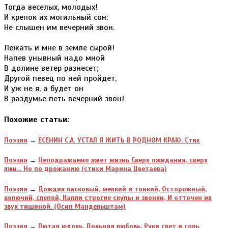
Тогда веселых, молодых!
И крепок их могильный сон;
Не слышен им вечерний звон.
Лежать и мне в земле сырой!
Напев унывный надо мной
В долине ветер разнесет;
Другой певец по ней пройдет,
И уж не я, а будет он
В раздумье петь вечерний звон!
Похожие статьи:
Поэзия
→
ЕСЕНИН С.А. УСТАЛ Я ЖИТЬ В РОДНОМ КРАЮ. Стих
Поэзия
→
Неподражаемо лжет жизнь Сверх ожидания, сверх
лжи... Но по дрожанию (стихи Марина Цветаева)
Поэзия
→
Дождик ласковый, мелкий и тонкий, Осторожный,
колючий, слепой, Капли строгие скупы и звонки, И отточен их
звук тишиной. (Осип Мандельштам)
Поэзия
→
Лютая юдоль, Дольняя любовь. Руки свет и соль.