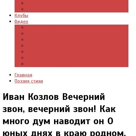
Цитаты из книг
Что почитать
Клубы
Видео
Отдых для души
Учебные материалы
Детский уголок
Прямая речь
Культурный мир
Хроники истории
Общество и люди
Главная
Поэзия стихи
Иван Козлов Вечерний
звон, вечерний звон! Как
много дум наводит он О
юных днях в краю родном,