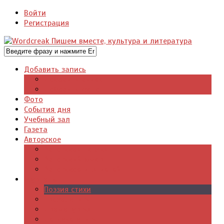
Войти
Регистрация
Добавить запись
Добавить видео
Добавить фото
Фото
События дня
Учебный зал
Газета
Авторское
Авторская поэзия
Авторский юмор
Авторское для детей
Журналы
Поэзия стихи
Проза, книги
Драматургия
Детские книги