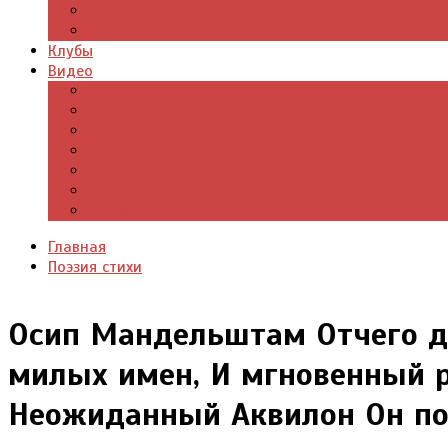
Цитаты из книг
Что почитать
Клубы
Видео
Отдых для души
Учебные материалы
Детский уголок
Прямая речь
Культурный мир
Хроники истории
Общество и люди
Главная
Поэзия стихи
Осип Мандельштам Отчего ду
милых имен, И мгновенный р
Неожиданный Аквилон Он п