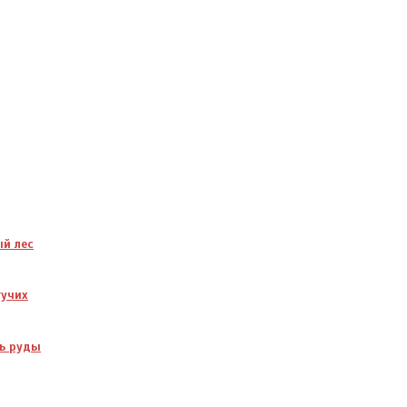
ый лес
гучих
ть руды