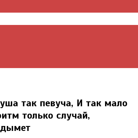
ша так певуча, И так мало
итм только случай,
одымет