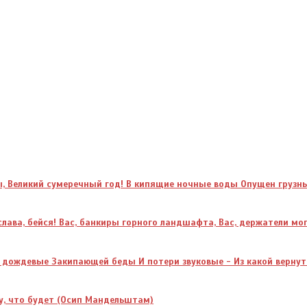
, Великий сумеречный год! В кипящие ночные воды Опущен грузн
слава, бейся! Вас, банкиры горного ландшафта, Вас, держатели мо
я дождевые Закипающей беды И потери звуковые - Из какой верну
ху, что будет (Осип Мандельштам)