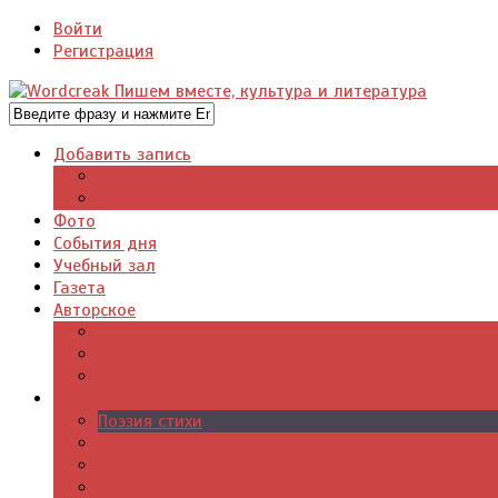
Войти
Регистрация
Добавить запись
Добавить видео
Добавить фото
Фото
События дня
Учебный зал
Газета
Авторское
Авторская поэзия
Авторский юмор
Авторское для детей
Журналы
Поэзия стихи
Проза, книги
Драматургия
Детские книги