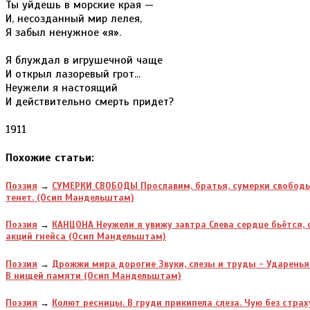
Ты уйдешь в морские края —
И, несозданный мир лелея,
Я забыл ненужное «я».
Я блуждал в игрушечной чаще
И открыл лазоревый грот...
Неужели я настоящий
И действительно смерть придет?
1911
Похожие статьи:
Поэзия
→
СУМЕРКИ СВОБОДЫ Прославим, братья, сумерки свободы
тенет. (Осип Мандельштам)
Поэзия
→
КАНЦОНА Неужели я увижу завтра Слева сердце бьётся, 
акций гнейса (Осип Мандельштам)
Поэзия
→
Дрожжи мира дорогие Звуки, слезы и труды - Ударень
В нищей памяти (Осип Мандельштам)
Поэзия
→
Колют ресницы. В груди прикипела слеза. Чую без стра