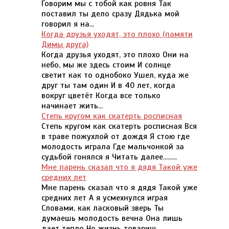
Говорим мы с тобой как ровня Так
поставил ты дело сразу Дядька мой
говорил я на...
Когда друзья уходят, это плохо (памяти
Димы друга)
Когда друзья уходят, это плохо Они на
небо, мы же здесь стоим И солнце
светит как то однобоко Ушел, куда же
друг ты там один И в 40 лет, когда
вокруг цветёт Когда все только
начинает жить...
Степь кругом как скатерть росписная
Степь кругом как скатерть росписная Вся
в траве пожухлой от дождя Я стою где
молодость играла Где мальчонкой за
судьбой гонялся я Читать далее.........
Мне парень сказал что я дядя Такой уже
средних лет
Мне парень сказал что я дядя Такой уже
средних лет А я усмехнулся играя
Словами, как ласковый зверь Ты
думаешь молодость вечна Она лишь
дает тепло Но жизнь товарищ