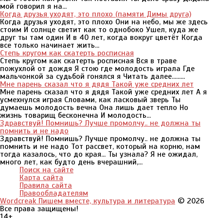
мой говорил я на...
Когда друзья уходят, это плохо (памяти Димы друга)
Когда друзья уходят, это плохо Они на небо, мы же здесь
стоим И солнце светит как то однобоко Ушел, куда же
друг ты там один И в 40 лет, когда вокруг цветёт Когда
все только начинает жить...
Степь кругом как скатерть росписная
Степь кругом как скатерть росписная Вся в траве
пожухлой от дождя Я стою где молодость играла Где
мальчонкой за судьбой гонялся я Читать далее.........
Мне парень сказал что я дядя Такой уже средних лет
Мне парень сказал что я дядя Такой уже средних лет А я
усмехнулся играя Словами, как ласковый зверь Ты
думаешь молодость вечна Она лишь дает тепло Но
жизнь товарищ бесконечна И молодость...
Здравствуй! Помнишь? Лучше промолчу.. не должна ты
помнить и не надо
Здравствуй! Помнишь? Лучше промолчу.. не должна ты
помнить и не надо Тот рассвет, который на корню, нам
тогда казалось, что до края... Ты узнала? Я не ожидал,
много лет, как будто день вчерашний,...
Поиск на сайте
Карта сайта
Правила сайта
Правообладателям
Wordcreak Пишем вместе, культура и литература
© 2026
Все права защищены!
14+