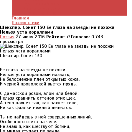
Культурный мир
Хроники истории
Общество и люди
Главная
Поэзия стихи
Шекспир. Сонет 130 Ее глаза на звезды не похожи
Нельзя уста кораллами
Поэзия
27 июля 2016
Рейтинг:
0
Голосов:
0
743
просмотра
Шекспир. Сонет 130
Ее глаза на звезды не похожи
Нельзя уста кораллами назвать,
Не белоснежна плеч открытых кожа,
И черной проволокой вьется прядь.
С дамасской розой, алой или белой,
Нельзя сравнить оттенок этих щек.
А тело пахнет так, как пахнет тело,
Не как фиалки нежный лепесток.
Ты не найдешь в ней совершенных линий,
Особенного света на челе.
Не знаю я, как шествуют богини,
Но милая ступает по земле.