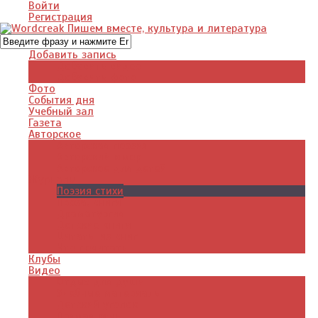
Войти
Регистрация
Добавить запись
Добавить видео
Добавить фото
Фото
События дня
Учебный зал
Газета
Авторское
Авторская поэзия
Авторский юмор
Авторское для детей
Журналы
Поэзия стихи
Проза, книги
Драматургия
Детские книги
Цитаты из книг
Что почитать
Клубы
Видео
Отдых для души
Учебные материалы
Детский уголок
Прямая речь