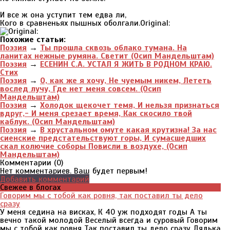
И все ж она уступит тем едва ли,
Кого в сравненьях пышных оболгали.Original:
Похожие статьи:
Поэзия
→
Ты прошла сквозь облако тумана. На
ланитах нежные румяна. Светит (Осип Мандельштам)
Поэзия
→
ЕСЕНИН С.А. УСТАЛ Я ЖИТЬ В РОДНОМ КРАЮ.
Стих
Поэзия
→
О, как же я хочу, Не чуемым никем, Лететь
вослед лучу, Где нет меня совсем. (Осип
Мандельштам)
Поэзия
→
Холодок щекочет темя, И нельзя признаться
вдруг,- И меня срезает время, Как скосило твой
каблук. (Осип Мандельштам)
Поэзия
→
В хрустальном омуте какая крутизна! За нас
сиенские предстательствуют горы, И сумасшедших
скал колючие соборы Повисли в воздухе, (Осип
Мандельштам)
Комментарии (
0
)
Нет комментариев. Ваш будет первым!
Добавить комментарий
Свежее в блогах
Говорим мы с тобой как ровня, так поставил ты дело
сразу
У меня седина на висках, К 40 уж подходят годы А ты
вечно такой молодой Веселый всегда и суровый Говорим
мы с тобой как ровня Так поставил ты дело сразу Дядька