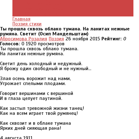
Культурный мир
Хроники истории
Общество и люди
Главная
Поэзия стихи
Ты прошла сквозь облако тумана. На ланитах нежные
румяна. Светит (Осип Мандельштам)
Абросимова Розалия
Поэзия
26 ноября 2015
Рейтинг:
0
Голосов:
0
1920 просмотров
Ты прошла сквозь облако тумана.
На ланитах нежные румяна.
Светит день холодный и недужный.
Я брожу один свободный и не нужный...
Злая осень ворожит над нами,
Угрожает спелыми плодами.
Говорит вершинами с вершиной
И в глаза целует паутиной.
Как застыл тревожной жизни танец!
Как на всем играет твой румянец!
Как сквозит и в облаке тумана
Ярких дней сияющая рана!
4 августа 1911