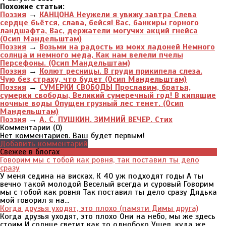
Похожие статьи:
Поэзия
→
КАНЦОНА Неужели я увижу завтра Слева
сердце бьётся, слава, бейся! Вас, банкиры горного
ландшафта, Вас, держатели могучих акций гнейса
(Осип Мандельштам)
Поэзия
→
Возьми на радость из моих ладоней Немного
солнца и немного меда, Как нам велели пчелы
Персефоны. (Осип Мандельштам)
Поэзия
→
Колют ресницы. В груди прикипела слеза.
Чую без страху, что будет (Осип Мандельштам)
Поэзия
→
СУМЕРКИ СВОБОДЫ Прославим, братья,
сумерки свободы, Великий сумеречный год! В кипящие
ночные воды Опущен грузный лес тенет. (Осип
Мандельштам)
Поэзия
→
А. С. ПУШКИН. ЗИМНИЙ ВЕЧЕР. Стих
Комментарии (
0
)
Нет комментариев. Ваш будет первым!
Добавить комментарий
Свежее в блогах
Говорим мы с тобой как ровня, так поставил ты дело
сразу
У меня седина на висках, К 40 уж подходят годы А ты
вечно такой молодой Веселый всегда и суровый Говорим
мы с тобой как ровня Так поставил ты дело сразу Дядька
мой говорил я на...
Когда друзья уходят, это плохо (памяти Димы друга)
Когда друзья уходят, это плохо Они на небо, мы же здесь
стоим И солнце светит как то однобоко Ушел, куда же