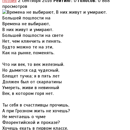
Поэзия
2 сентября 2016
Рейтинг:
0
Голосов:
0
868
просмотров
Времена не выбирают,
В них живут и умирают.
Большей пошлости на свете
Нет, чем клянчить и пенять.
Будто можно те на эти,
Как на рынке, поменять.
Что ни век, то век железный.
Но дымится сад чудесный,
Блещет тучка; я в пять лет
Должен был от скарлатины
Умереть, живи в невинный
Век, в котором горя нет.
Ты себя в счастливцы прочишь,
А при Грозном жить не хочешь?
Не мечтаешь о чуме
Флорентийской и проказе?
Хочешь ехать в первом классе,