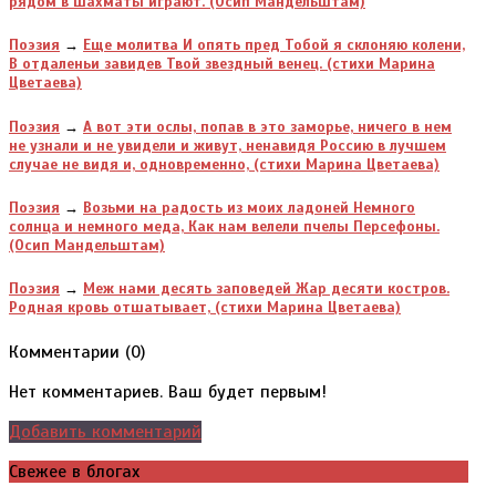
рядом в шахматы играют. (Осип Мандельштам)
Поэзия
→
Еще молитва И опять пред Тобой я склоняю колени,
В отдаленьи завидев Твой звездный венец. (стихи Марина
Цветаева)
Поэзия
→
А вот эти ослы, попав в это зaморье, ничего в нем
не узнали и не увидели и живут, ненавидя Россию в лучшем
случае не видя и, одновременно, (стихи Марина Цветаева)
Поэзия
→
Возьми на радость из моих ладоней Немного
солнца и немного меда, Как нам велели пчелы Персефоны.
(Осип Мандельштам)
Поэзия
→
Меж нами десять заповедей Жар десяти костров.
Родная кровь отшатывает, (стихи Марина Цветаева)
Комментарии (
0
)
Нет комментариев. Ваш будет первым!
Добавить комментарий
Свежее в блогах