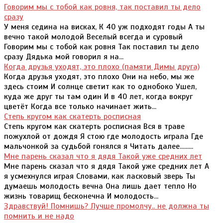
Говорим мы с тобой как ровня, так поставил ты дело
сразу
У меня седина на висках, К 40 уж подходят годы А ты
вечно такой молодой Веселый всегда и суровый
Говорим мы с тобой как ровня Так поставил ты дело
сразу Дядька мой говорил я на...
Когда друзья уходят, это плохо (памяти Димы друга)
Когда друзья уходят, это плохо Они на небо, мы же
здесь стоим И солнце светит как то однобоко Ушел,
куда же друг ты там один И в 40 лет, когда вокруг
цветёт Когда все только начинает жить...
Степь кругом как скатерть росписная
Степь кругом как скатерть росписная Вся в траве
пожухлой от дождя Я стою где молодость играла Где
мальчонкой за судьбой гонялся я Читать далее.........
Мне парень сказал что я дядя Такой уже средних лет
Мне парень сказал что я дядя Такой уже средних лет А
я усмехнулся играя Словами, как ласковый зверь Ты
думаешь молодость вечна Она лишь дает тепло Но
жизнь товарищ бесконечна И молодость...
Здравствуй! Помнишь? Лучше промолчу.. не должна ты
помнить и не надо