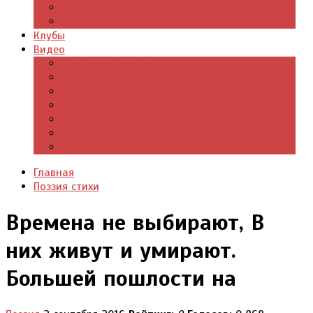
Цитаты из книг
Что почитать
Клубы
Видео
Отдых для души
Учебные материалы
Детский уголок
Прямая речь
Культурный мир
Хроники истории
Общество и люди
Главная
Поэзия стихи
Времена не выбирают, В
них живут и умирают.
Большей пошлости на