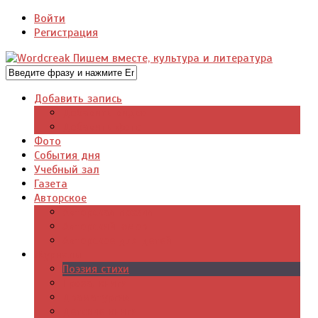
Войти
Регистрация
Добавить запись
Добавить видео
Добавить фото
Фото
События дня
Учебный зал
Газета
Авторское
Авторская поэзия
Авторский юмор
Авторское для детей
Журналы
Поэзия стихи
Проза, книги
Драматургия
Детские книги