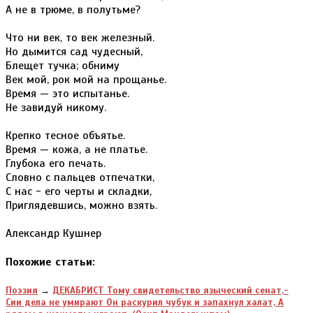
А не в трюме, в полутьме?
Что ни век, то век железный.
Но дымится сад чудесный,
Блещет тучка; обниму
Век мой, рок мой на прощанье.
Время — это испытанье.
Не завидуй никому.
Крепко тесное объятье.
Время — кожа, а не платье.
Глубока его печать.
Словно с пальцев отпечатки,
С нас - его черты и складки,
Приглядевшись, можно взять.
Александр Кушнер
Похожие статьи:
Поэзия
→
ДЕКАБРИСТ Тому свидетельство языческий сенат,-
Сии дела не умирают Он раскурил чубук и запахнул халат, А