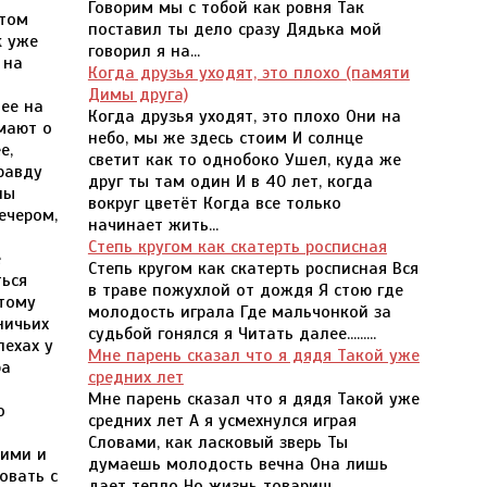
Говорим мы с тобой как ровня Так
ько три противника, из которых один был легко ранен. В это время подошли и мы с Пятницей. Враги увидели, что им не спастись, и стали просить пощады. Капитан ответил, что он готов подарить им жизнь, если они на деле докажут ему, что раскаиваются в своем вероломстве, и поклянутся, что
поставил ты дело сразу Дядька мой
говорил я на...
Когда друзья уходят, это плохо (памяти
Димы друга)
Когда друзья уходят, это плохо Они на
небо, мы же здесь стоим И солнце
светит как то однобоко Ушел, куда же
друг ты там один И в 40 лет, когда
вокруг цветёт Когда все только
начинает жить...
Степь кругом как скатерть росписная
Степь кругом как скатерть росписная Вся
в траве пожухлой от дождя Я стою где
молодость играла Где мальчонкой за
судьбой гонялся я Читать далее.........
Мне парень сказал что я дядя Такой уже
средних лет
Мне парень сказал что я дядя Такой уже
средних лет А я усмехнулся играя
Словами, как ласковый зверь Ты
думаешь молодость вечна Она лишь
дает тепло Но жизнь товарищ