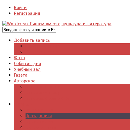
Войти
Регистрация
Добавить запись
Добавить видео
Добавить фото
Фото
События дня
Учебный зал
Газета
Авторское
Авторская поэзия
Авторский юмор
Авторское для детей
Журналы
Поэзия стихи
Проза, книги
Драматургия
Детские книги