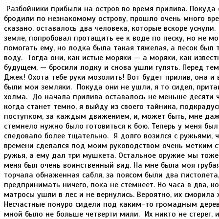
Разбойники прибыли на остров во время прилива. Покуда они глумились над пленниками, которых они привезли, а потом бродили по незнакомому острову, прошло очень много времени: начался отлив, и лодка очутилась на мели. В ней, как уже сказано, оставалось два человека, которые вскоре уснули. Через час один из них проснулся и, увидев, что лодка стоит на земле, попробовал протащить ее к воде по песку, но не мог. Тогда он стал звать остальных. Те прибежали и принялись помогать ему, но лодка была такая тяжелая, а песок был такой мокрый и рыхлый, что у них не хватило силы спустить ее на воду. Тогда они, как истые моряки — а моряки, как известно, самый беззаботный народ во всем мире и никогда не думают о будущем, — бросили лодку и снова ушли гулять. Перед тем как уйти, один из них громко сказал другому: — Да брось ее, Джек! Охота тебе руки мозолить! Вот будет прилив, она и всплывет. Это было сказано по-английски. Значит, они и вправду были мои земляки. Покуда они не ушли, я то сидел, притаившись, за оградой крепости, то наблюдал за ними с вершины холма. До начала прилива оставалось не меньше десяти часов. Значит, все это время их лодка пролежит на песке. Вечером, когда станет темно, я выйду из своего тайника, подкрадусь к этим матросам поближе, буду следить за каждым их поступком, за каждым движением, и, может быть, мне даже удастся подслушать, о чем они будут говорить. А пока не стемнело нужно было готовиться к бою. Теперь у меня был более сильный и опасный противник, чем прежде, и готовиться следовало более тщательно. Я долго возился с ружьями, чистил и заряжал их, а потом приказал Пятнице, который к этому времени сделался под моим руководством очень метким стрелком, вооружиться с ног до головы. Я взял себе два охотничьих ружья, а ему дал три мушкета. Остальное оружие мы тоже распределили между собою. Нужно сказать, что в этих доспехах у меня был очень воинственный вид. На мне была моя грубая куртка из козьего меха и огромная мохнатая шапка, у бедра торчала обнаженная сабля, за поясом были два пистолета, на каждом плече по ружью. Как уже сказано, я решил не предпринимать ничего, пока не стемнеет. Но часа в два, когда солнце стало припекать особенно сильно, я заметил, что матросы ушли в лес и не вернулись. Вероятно, их сморила жара, и они уснули в тени. Их пленникам было не до сна. Несчастные понуро сидели под каким-то громадным деревом, удрученные своей горькой участью. Расстояние между ними и мной было не больше четверти мили. Их никто не стерег, и я решил, не дожидаясь вечера, пробраться к ним и побеседовать с ними. Мне не терпелось узнать, что они за люди и почему они здесь. Я отправился к ним в том диковинном наряде, который я только что описал. За мною по пятам шагал Пятница. Он тоже был вооружен с головы до ног, хотя и не казался таким страшилищем, как я. Я подошел к трем пленникам совсем близко (они сидели ко мне спиной и не могли видеть меня) и громко спросил их по-испански: — Кто вы такие, сеньоры? Они вздрогнули от неожиданности, но, кажется, перепугались еще больше, когда увидели, какое страшилище к ним подошло. Никто из них не ответил ни слова, и мне показалось, что они собираются убежать от меня. Тогда я заговорил по-английски. — Джентльмены, — сказал я, — не пугайтесь. Может быть, вы найдете друга там, где меньше всего ожидаете встретить его. Я англичанин и хочу вам помочь. Вы видите: нас только двое; у нас есть оружие и порох. Говорите же прямо: чем мы можем облегчить вашу участь, какое с вами случилось несчастье? — Наших несчастий так много, что описывать их было бы слишком долго, — ответил один пленник, — между тем наши мучители близко и каждую минуту могут явиться сюда. Но вот вам вся наша история в коротких словах. Я капитан корабля; мой экипаж взбунтовался. Я всегда любил своих матросов, и они любили меня. Под моей командой им жилось превосходно. Но их сбила с толку шайка негодяев, которая завелась у меня на судне в последнее время. Эти негодяи убедили их стать пиратами — морскими разбойниками, чтобы грабить и жечь корабли. Товарищи мои, которых вы видите здесь (один мой помощник, другой — пассажир), едва упросили этих людей не убивать нас, и наконец они согласились, с тем условием, что высадят нас троих на каком-нибудь пустынном берегу. Так они и сделали. Мы были уверены, что нас ожидает здесь голодная смерть, — мы считали эту землю необитаемой. Теперь же оказалось, что здесь живут люди, готовые самоотверженно спасти нас от смерти. — Где эти злодеи? — спросил я. — Куда они пошли? В какую сторону? — Они лежат под теми деревьями, сэр, — отвечал капитан, указывая на ближний лесок. — Сердце у меня замирает от страха: я боюсь, что они увидели вас и слышат, о чем мы сейчас говорим. Если так, мы пропали! Они убьют нас всех, не пощадят никого. — Есть у них ружья? — спросил я. — Только два, да 