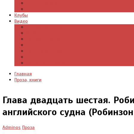
Цитаты из книг
Что почитать
Клубы
Видео
Отдых для души
Учебные материалы
Детский уголок
Прямая речь
Культурный мир
Хроники истории
Общество и люди
Главная
Проза, книги
Глава двадцать шестая. Роб
английского судна (Робинзон
Adminos
Проза