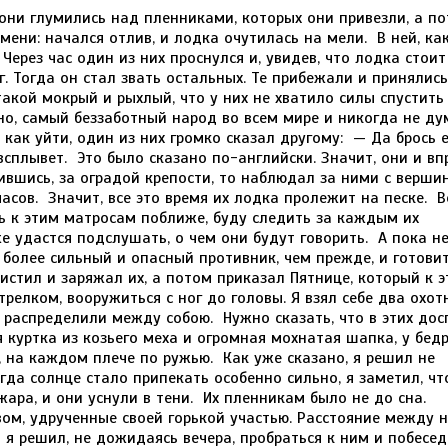
еще одно, которое они оставили в лодке. — Отлично! — сказал я. — Остальное я беру на себя. Все они спят, и нам было бы нетрудно подкрасться к ним и перебить их всех, но не лучше ли захватить их живыми? Может быть, они одумаются, перестанут разбойничать и сделаются честными людьми. Капитан сказал, что среди них есть два опасных злодея, которые и начали бунт; едва ли нужно щадить их, но, если избавиться от этих двоих, остальные, он уверен, раскаются и снова вернутся к своей прежней работе. Я попросил его указать мне этих двоих. Он ответил, что вряд ли узнает их на таком большом расстоянии, но при случае, конечно, укажет. — Вообще я и мои товарищи, — сказал он, — готовы подчиняться вам во всем. Мы отдаем себя в полное ваше распоряжение. Каждый ваш приказ будет для нас законом. — Если так, — сказал я, — отойдемте подальше, чтобы они не увидели нас и не подслушали нашей беседы. Пускай себе спят, а мы покуда решим, что нам делать. 234 Все трое встали и пошли за мной. Я провел их в лесную чащу и там, обращаясь к капитану, сказал: — Я попытаюсь спасти вас, но прежде поставлю вам два условия… Он не дал мне договорить. — Я принимаю любые условия, сэр, — сказал он. — Если вам посчастливится отнять у злодеев мой корабль, распоряжайтесь мною и моим кораблем, как вам вздумается. Если же ваш замысел вам не удастся, я останусь тут вместе с вами и буду до конца моих дней вашим усердным помощником. Такое же обещание дали и его товарищи. — Хорошо, — сказал я, — вот мои два условия. Во-первых, пока вы не перейдете к себе на корабль, вы забудете, что вы капитан, и станете беспрекословно подчиняться каждому моему приказанию. И, если я дам вам оружие, вы ни при каких обстоятельствах не направите его ни против меня, ни против моих близких и возвратите его мне по первому требованию. Во-вторых, если вам будет возвращен ваш корабль, вы доставите на нем в Англию меня и моего друга. Капитан поклялся мне всеми клятвами, какие только, может придумать человеческий ум, что оба мои требования будут свято выполнены им и его товарищами. — И не потому только, — прибавил он, — что я признаю эти требования вполне основательными, но, главное, потому, что я обязан вам жизнью и до самой своей смерти буду считать себя вашим должником. — В таком случае, не будем медлить, — сказал я. — Вот вам три мушкета, вот порох и пули. А теперь говорите, что, по-вашему, нам следует предпринять. — Благодарю вас, что вы обращаетесь ко мне за советом, — сказал капитан, — но могу ли я советовать вам? Вы наш начальник, ваше дело приказывать, наше — повиноваться. — Мне кажется, — сказал я, — что нам легче всего будет расправиться с ними, если мы неслышно подкрадемся, пока они спят, и выстрелим в них сразу из всех наших ружей. Кому суждено быть убитым, тот будет убит. Если же те, что останутся живы, сдадутся и попросят пощады, их можно будет, пожалуй, помиловать. Капитан робко возразил, что ему не хотелось бы проливать столько крови и что, если можно, он предпочел бы воздержаться от подобной жестокости. — Из этих людей, — прибавил он, — только двое неисправимые негодяи, они-то и подстрекали к злодейству других. Если они от нас ускользнут и вернутся на корабль, мы пропали, потому что они нагрянут сюда и перебьют нас всех. — Значит, нужно принять мой совет, — сказал я. — Вы сами видите, что мы вынуждены быть жестокими: для нас это единственное средство спастись. Но видно было, что капитану очень не хочется убивать и калечить такое множество спящих людей, хотя эти люди и обрекли его на голодную смерть. Заметив это, я сказал ему, чтобы он с товарищами шел вперед и распоряжался как знает. Пока у нас шли эти переговоры, пираты начали просыпаться. Из лесу донеслись их голоса. Я увидел, что двое из них уже стоят на ногах, и спросил капитана, не эти ли зачинщики бунта. — Нет, — отвечал он, — эти люди были верны своему долгу до последней минуты и примкнули к зачинщикам под влиянием угроз. — Так пусть себе уходят, — сказал я, — не будем им мешать. Видно, сама судьба позаботилась о том, чтобы спасти невиновных от пули. Но пеняйте на себя, если вы дадите уйти остальным. Они схватят вас, и вам не будет пощады. Эти слова пробудили в капитане решимость. Он и его товарищи схватили ружья, заткнули за пояс пистолеты и ринулись вперед. Один из матросов обернулся на шум шагов и, увидев в руках у своих пленников оружие, поднял тревогу. Но было уже поздно: в ту самую секунду, как он закричал, грянуло два выстрела. Стрелявшие не дали промаха: один человек был убит наповал, другой тяжело ранен. Он, однако, вскочил на ноги и стал звать на помощь. Но тут к нему подошел капитан. — Поздно! — сказал он. — Теперь уж тебя никто не спасет. Вот тебе награда за предательство! С этими словами он поднял мушкет и так сильно ударил предателя прикладом по голове, что тот замолчал навеки. Теперь, не считая трех человек, которые, вероятно, зашли в другую часть леса, у нас оставалось тол