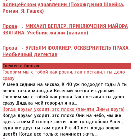
полицейском управлении (Похождения Швейка.
Роман. Я. Гашек)
Проза
→
МИХАИЛ ВЕЛЛЕР. ПРИКЛЮЧЕНИЯ МАЙОРА
ЗВЯГИНА. Учебник жизни (начало)
Проза
→
УИЛЬЯМ ФОЛКНЕР. ОСКВЕРНИТЕЛЬ ПРАХА.
Необычный детектив
Свежее в блогах
Говорим мы с тобой как ровня, так поставил ты дело
сразу
У меня седина на висках, К 40 уж подходят годы А ты
вечно такой молодой Веселый всегда и суровый
Говорим мы с тобой как ровня Так поставил ты дело
сразу Дядька мой говорил я на...
Когда друзья уходят, это плохо (памяти Димы друга)
Когда друзья уходят, это плохо Они на небо, мы же
здесь стоим И солнце светит как то однобоко Ушел,
куда же друг ты там один И в 40 лет, когда вокруг
цветёт Когда все только начинает жить...