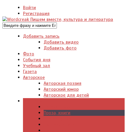
Войти
Регистрация
Добавить запись
Добавить видео
Добавить фото
Фото
События дня
Учебный зал
Газета
Авторское
Авторская поэзия
Авторский юмор
Авторское для детей
Журналы
Поэзия стихи
Проза, книги
Драматургия
Детские книги
Цитаты из книг