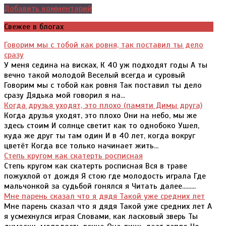
Добавить комментарий
Свежее в блогах
Говорим мы с тобой как ровня, так поставил ты дело
сразу
У меня седина на висках, К 40 уж подходят годы А ты
вечно такой молодой Веселый всегда и суровый
Говорим мы с тобой как ровня Так поставил ты дело
сразу Дядька мой говорил я на...
Когда друзья уходят, это плохо (памяти Димы друга)
Когда друзья уходят, это плохо Они на небо, мы же
здесь стоим И солнце светит как то однобоко Ушел,
куда же друг ты там один И в 40 лет, когда вокруг
цветёт Когда все только начинает жить...
Степь кругом как скатерть росписная
Степь кругом как скатерть росписная Вся в траве
пожухлой от дождя Я стою где молодость играла Где
мальчонкой за судьбой гонялся я Читать далее.........
Мне парень сказал что я дядя Такой уже средних лет
Мне парень сказал что я дядя Такой уже средних лет А
я усмехнулся играя Словами, как ласковый зверь Ты