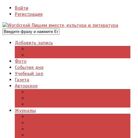
Войти
Регистрация
Добавить запись
Добавить видео
Добавить фото
Фото
События дня
Учебный зал
Газета
Авторское
Авторская поэзия
Авторский юмор
Авторское для детей
Журналы
Поэзия стихи
Проза, книги
Драматургия
Детские книги