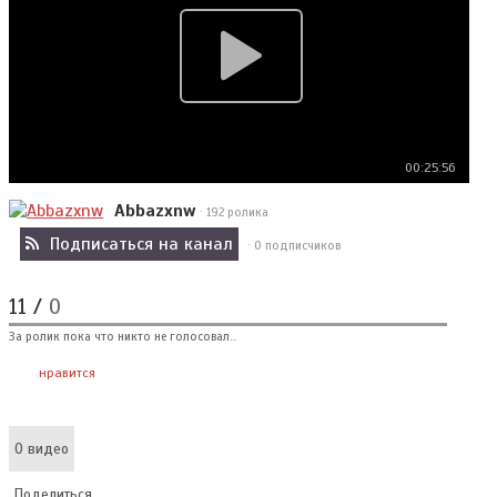
00:25:56
Abbazxnw
· 192 ролика
Подписаться на канал
· 0 подписчиков
11
/
0
За ролик пока что никто не голосовал...
нравится
О видео
Поделиться