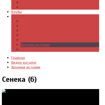
Цитаты из книг
Что почитать
Клубы
Видео
Отдых для души
Учебные материалы
Детский уголок
Прямая речь
Культурный мир
Хроники истории
Общество и люди
Главная
Видео каталог
Хроники истории
Сенека (6)