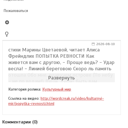
Пожаловаться
2026-08-10
стихи Марины Цветаевой, читает Алиса
Фрейндлих ПОПЫТКА РЕВНОСТИ Как
живется вам с другою, - Проще ведь? - Удар
весла! - Линией береговою Скоро ль память
отошла Обо мне, плавучем острове (По небу
Развернуть
- не по водам!) Души, души! быть вам
сестрами, Не любовницами - вам! Как
Категория ролика:
Культурный мир
живется вам с простою Женщиною? Без
Ссылка на видео:
http://wordcreak.ru/video/kulturnyi-
божеств? Государыню с престола Свергши (с
mir/popytka-revnosti.html
оного сошед), Как живется вам - хлопочется
- Ежится? Встается - как? С пошлиной
бессмертной пошлости Как справляетесь,
Комментарии (
0
)
бедняк? "Судорог да перебоев - Хватит! Дом