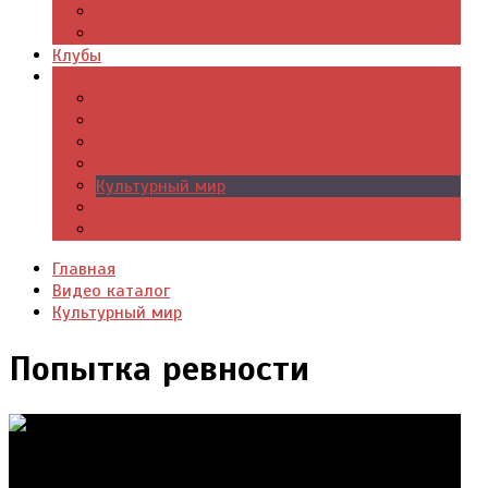
Цитаты из книг
Что почитать
Клубы
Видео
Отдых для души
Учебные материалы
Детский уголок
Прямая речь
Культурный мир
Хроники истории
Общество и люди
Главная
Видео каталог
Культурный мир
Попытка ревности