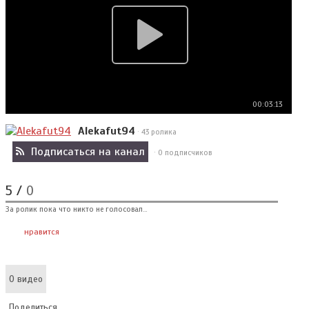
00:03:13
Alekafut94
· 43 ролика
Подписаться на канал
· 0 подписчиков
5
/
0
За ролик пока что никто не голосовал...
нравится
О видео
Поделиться