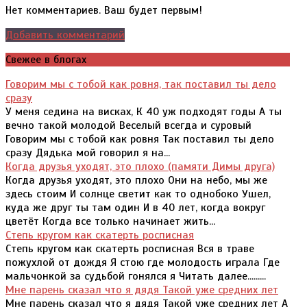
себе найму". Как живется вам с любою -
Нет комментариев. Ваш будет первым!
Избранному моему! Свойственнее и
Добавить комментарий
съедобнее - Снедь? Приестся - не пеняй...
Как живется вам с подобием - Вам,
Свежее в блогах
поправшему Синай! Как живется вам с
чужою, Здешнею? Ребром - люба? Стыд
Говорим мы с тобой как ровня, так поставил ты дело
Зевесовой вожжою Не охлёстывает лба? Как
сразу
У меня седина на висках, К 40 уж подходят годы А ты
живется вам - здоровится - Можется?
вечно такой молодой Веселый всегда и суровый
Поется - как? С язвою бессмертной совести
Говорим мы с тобой как ровня Так поставил ты дело
Как справляетесь, бедняк? Как живется вам
сразу Дядька мой говорил я на...
с товаром Рыночным? Оброк - крутой?
Когда друзья уходят, это плохо (памяти Димы друга)
После мраморов Каррары Как живется вам с
Когда друзья уходят, это плохо Они на небо, мы же
трухой Гипсовой? (Из глыбы высечен Бог - и
здесь стоим И солнце светит как то однобоко Ушел,
начисто разбит!) Как живется вам с сто-
куда же друг ты там один И в 40 лет, когда вокруг
тысячной- Вам, познавшему Лилит!
цветёт Когда все только начинает жить...
Рыночною новизною Сыты ли? К волшбам
Степь кругом как скатерть росписная
остыв, Как живется вам с земною
Степь кругом как скатерть росписная Вся в траве
пожухлой от дождя Я стою где молодость играла Где
Женщиною, без шестых Чувств? Ну, за
мальчонкой за судьбой гонялся я Читать далее.........
голову: счастливы? Нет? В провале без
Мне парень сказал что я дядя Такой уже средних лет
глубин - Как живется, милый? Тяжче ли - Так
Мне парень сказал что я дядя Такой уже средних лет А