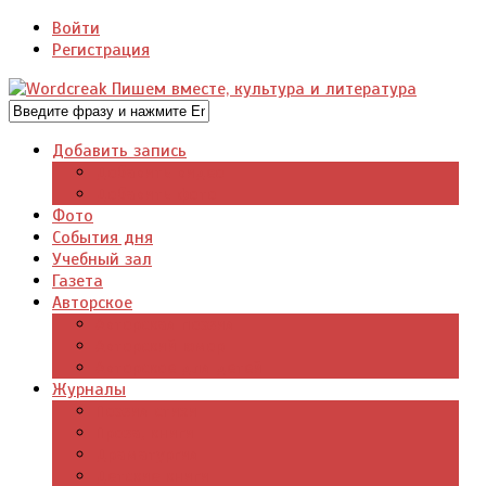
Войти
Регистрация
Добавить запись
Добавить видео
Добавить фото
Фото
События дня
Учебный зал
Газета
Авторское
Авторская поэзия
Авторский юмор
Авторское для детей
Журналы
Поэзия стихи
Проза, книги
Драматургия
Детские книги