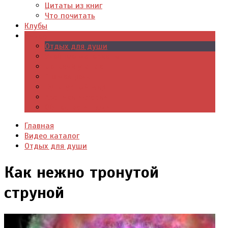
Цитаты из книг
Что почитать
Клубы
Видео
Отдых для души
Учебные материалы
Детский уголок
Прямая речь
Культурный мир
Хроники истории
Общество и люди
Главная
Видео каталог
Отдых для души
Как нежно тронутой
струной