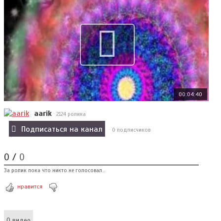
00:04:40
aarik
· 2124 ролика
Подписаться на канал
· 0 подписчиков
0
/
0
За ролик пока что никто не голосовал...
нравится
О видео