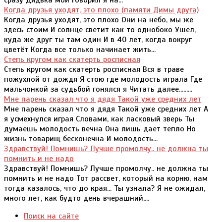
сразу Дядька мой говорил я на...
Когда друзья уходят, это плохо (памяти Димы друга)
Когда друзья уходят, это плохо Они на небо, мы же
здесь стоим И солнце светит как то однобоко Ушел,
куда же друг ты там один И в 40 лет, когда вокруг
цветёт Когда все только начинает жить...
Степь кругом как скатерть росписная
Степь кругом как скатерть росписная Вся в траве
пожухлой от дождя Я стою где молодость играла Где
мальчонкой за судьбой гонялся я Читать далее.........
Мне парень сказал что я дядя Такой уже средних лет
Мне парень сказал что я дядя Такой уже средних лет А
я усмехнулся играя Словами, как ласковый зверь Ты
думаешь молодость вечна Она лишь дает тепло Но
жизнь товарищ бесконечна И молодость...
Здравствуй! Помнишь? Лучше промолчу.. не должна ты
помнить и не надо
Здравствуй! Помнишь? Лучше промолчу.. не должна ты
помнить и не надо Тот рассвет, который на корню, нам
тогда казалось, что до края... Ты узнала? Я не ожидал,
много лет, как будто день вчерашний,...
Поиск на сайте