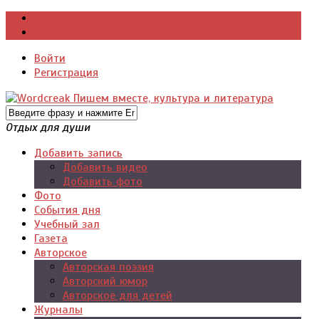
Войти
Регистрация
Войти
Регистрация
Отдых для души
Добавить запись
Добавить видео
Добавить фото
Фото
События дня
Учебный зал
Газета
Авторское
Авторская поэзия
Авторский юмор
Авторское для детей
Журналы