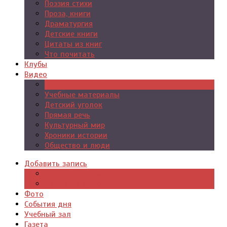
Поэзия стихи
Проза, книги
Драматургия
Детские книги
Цитаты из книг
Что почитать
Клубы
Видео
Отдых для души
Учебные материалы
Детский уголок
Прямая речь
Культурный мир
Хроники истории
Общество и люди
Добавить запись
Добавить видео
Добавить фото
Фото
События дня
Учебный зал
Газета