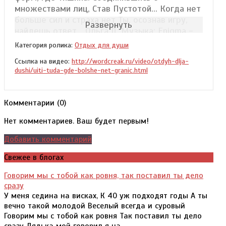
множествами лиц, Став Пустотой... Когда нет
больше сил и страха нет Ты, осознав игру,
Развернуть
найдешь ответ... Ольга Л. Музыка: Enigma -
T.N.T. For The Brain.
Категория ролика:
Отдых для души
Ссылка на видео:
http://wordcreak.ru/video/otdyh-dlja-
dushi/uiti-tuda-gde-bolshe-net-granic.html
Комментарии (
0
)
Нет комментариев. Ваш будет первым!
Добавить комментарий
Свежее в блогах
Говорим мы с тобой как ровня, так поставил ты дело
сразу
У меня седина на висках, К 40 уж подходят годы А ты
вечно такой молодой Веселый всегда и суровый
Говорим мы с тобой как ровня Так поставил ты дело