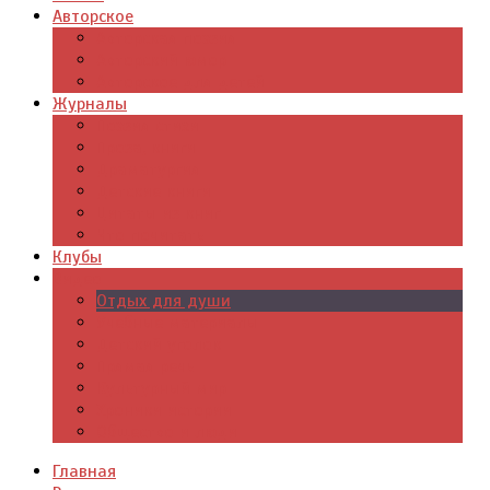
Авторское
Авторская поэзия
Авторский юмор
Авторское для детей
Журналы
Поэзия стихи
Проза, книги
Драматургия
Детские книги
Цитаты из книг
Что почитать
Клубы
Видео
Отдых для души
Учебные материалы
Детский уголок
Прямая речь
Культурный мир
Хроники истории
Общество и люди
Главная