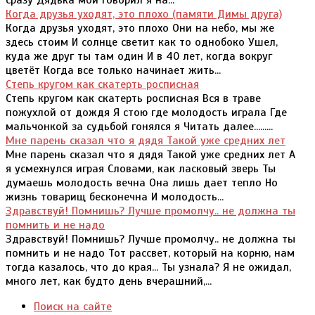
сразу Дядька мой говорил я на...
Когда друзья уходят, это плохо (памяти Димы друга)
Когда друзья уходят, это плохо Они на небо, мы же
здесь стоим И солнце светит как то однобоко Ушел,
куда же друг ты там один И в 40 лет, когда вокруг
цветёт Когда все только начинает жить...
Степь кругом как скатерть росписная
Степь кругом как скатерть росписная Вся в траве
пожухлой от дождя Я стою где молодость играла Где
мальчонкой за судьбой гонялся я Читать далее.........
Мне парень сказал что я дядя Такой уже средних лет
Мне парень сказал что я дядя Такой уже средних лет А
я усмехнулся играя Словами, как ласковый зверь Ты
думаешь молодость вечна Она лишь дает тепло Но
жизнь товарищ бесконечна И молодость...
Здравствуй! Помнишь? Лучше промолчу.. не должна ты
помнить и не надо
Здравствуй! Помнишь? Лучше промолчу.. не должна ты
помнить и не надо Тот рассвет, который на корню, нам
тогда казалось, что до края... Ты узнала? Я не ожидал,
много лет, как будто день вчерашний,...
Поиск на сайте