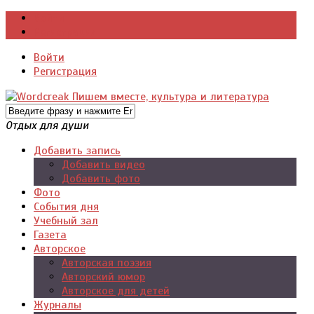
Войти
Регистрация
Войти
Регистрация
Отдых для души
Добавить запись
Добавить видео
Добавить фото
Фото
События дня
Учебный зал
Газета
Авторское
Авторская поэзия
Авторский юмор
Авторское для детей
Журналы