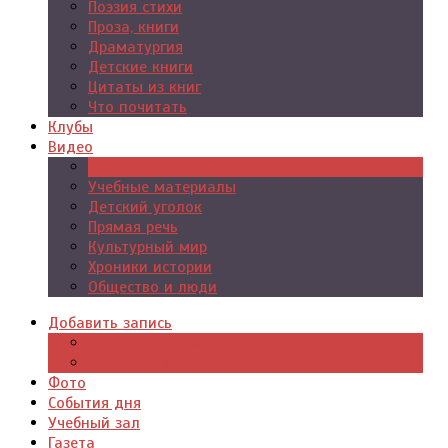
Поэзия стихи
Проза, книги
Драматургия
Детские книги
Цитаты из книг
Что почитать
Клубы
Видео
Отдых для души
Учебные материалы
Детский уголок
Прямая речь
Культурный мир
Хроники истории
Общество и люди
Добавить запись
Добавить видео
Добавить фото
Фото
События дня
Учебный зал
Газета