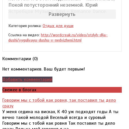
Покой потусторонний неземной. Юрий
Ястребцов Музыка: Govi - Romance Dance.
Развернуть
Категория ролика:
Отдых для души
Ссылка на видео:
http://wordcreak.ru/video/otdyh-dlja-
dushi/vygulivayu-dushu-v-nedvizheni.html
Комментарии (
0
)
Нет комментариев. Ваш будет первым!
Добавить комментарий
Свежее в блогах
Говорим мы с тобой как ровня, так поставил ты дело
сразу
У меня седина на висках, К 40 уж подходят годы А ты
вечно такой молодой Веселый всегда и суровый
Говорим мы с тобой как ровня Так поставил ты дело