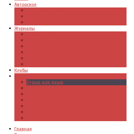
Авторское
Авторская поэзия
Авторский юмор
Авторское для детей
Журналы
Поэзия стихи
Проза, книги
Драматургия
Детские книги
Цитаты из книг
Что почитать
Клубы
Видео
Отдых для души
Учебные материалы
Детский уголок
Прямая речь
Культурный мир
Хроники истории
Общество и люди
Главная