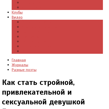
Цитаты из книг
Что почитать
Клубы
Видео
Отдых для души
Учебные материалы
Детский уголок
Прямая речь
Культурный мир
Хроники истории
Общество и люди
Главная
Журналы
Разные поэты
Как стать стройной,
привлекательной и
сексуальной девушкой