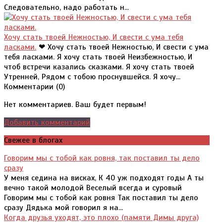
Следовательно, надо работать н...
Хочу стать твоей Нежностью, И свести с ума тебя
ласками.
❤ Хочу стать твоей Нежностью, И свести с ума
тебя ласками. Я хочу стать твоей Неизбежностью, И
чтоб встречи казались сказками. Я хочу стать твоей
Утренней, Рядом с тобою проснувшейся. Я хочу...
Комментарии (
0
)
Нет комментариев. Ваш будет первым!
Добавить комментарий
Свежее в блогах
Говорим мы с тобой как ровня, так поставил ты дело
сразу
У меня седина на висках, К 40 уж подходят годы А ты
вечно такой молодой Веселый всегда и суровый
Говорим мы с тобой как ровня Так поставил ты дело
сразу Дядька мой говорил я на...
Когда друзья уходят, это плохо (памяти Димы друга)