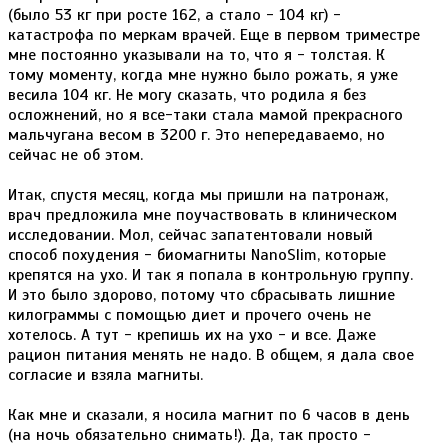
(было 53 кг при росте 162, а стало - 104 кг) -
катастрофа по меркам врачей. Еще в первом триместре
мне постоянно указывали на то, что я - толстая. К
тому моменту, когда мне нужно было рожать, я уже
весила 104 кг. Не могу сказать, что родила я без
осложнений, но я все-таки стала мамой прекрасного
мальчугана весом в 3200 г. Это непередаваемо, но
сейчас не об этом.
Итак, спустя месяц, когда мы пришли на патронаж,
врач предложила мне поучаствовать в клиническом
исследовании. Мол, сейчас запатентовали новый
способ похудения - биомагниты NanoSlim, которые
крепятся на ухо. И так я попала в контрольную группу.
И это было здорово, потому что сбрасывать лишние
килограммы с помощью диет и прочего очень не
хотелось. А тут - крепишь их на ухо - и все. Даже
рацион питания менять не надо. В общем, я дала свое
согласие и взяла магниты.
Как мне и сказали, я носила магнит по 6 часов в день
(на ночь обязательно снимать!). Да, так просто -