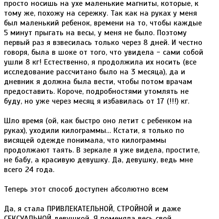
просто носишь на ухе маленькие магниты, которые, к
тому же, похожу на сережку. Так как на руках у меня
был маленький ребенок, времени на то, чтобы каждые
5 минут прыгать на весы, у меня не было. Поэтому
первый раз я взвесилась только через 8 дней. И честно
говоря, была в шоке от того, что увидела - сами собой
ушли 8 кг! Естественно, я продолжила их носить (все
исследование рассчитано было на 3 месяца), да и
дневник я должна была вести, чтобы потом врачам
предоставить. Короче, подробностями утомлять не
буду, но уже через месяц я избавилась от 17 (!!!) кг.
Шло время (ой, как быстро оно летит с ребенком на
руках), уходили килограммы… Кстати, я только по
висящей одежде понимала, что килограммы
продолжают таять. В зеркале я уже видела, простите,
не бабу, а красивую девушку. Да, девушку, ведь мне
всего 24 года.
Теперь этот способ доступен абсолютно всем
Да, я стала ПРИВЛЕКАТЕЛЬНОЙ, СТРОЙНОЙ и даже
СЕКСУАЛЬНОЙ девушкой. Я поменяла весь свой