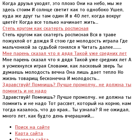
Когда друзья уходят, это плохо Они на небо, мы же
здесь стоим И солнце светит как то однобоко Ушел,
куда же друг ты там один И в 40 лет, когда вокруг
цветёт Когда все только начинает жить...
Степь кругом как скатерть росписная
Степь кругом как скатерть росписная Вся в траве
пожухлой от дождя Я стою где молодость играла Где
мальчонкой за судьбой гонялся я Читать далее.........
Мне парень сказал что я дядя Такой уже средних лет
Мне парень сказал что я дядя Такой уже средних лет А
я усмехнулся играя Словами, как ласковый зверь Ты
думаешь молодость вечна Она лишь дает тепло Но
жизнь товарищ бесконечна И молодость...
Здравствуй! Помнишь? Лучше промолчу.. не должна ты
помнить и не надо
Здравствуй! Помнишь? Лучше промолчу.. не должна ты
помнить и не надо Тот рассвет, который на корню, нам
тогда казалось, что до края... Ты узнала? Я не ожидал,
много лет, как будто день вчерашний,...
Поиск на сайте
Карта сайта
Правила сайта