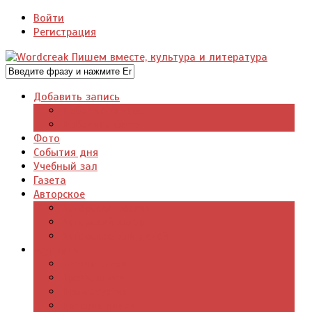
Войти
Регистрация
Добавить запись
Добавить видео
Добавить фото
Фото
События дня
Учебный зал
Газета
Авторское
Авторская поэзия
Авторский юмор
Авторское для детей
Журналы
Поэзия стихи
Проза, книги
Драматургия
Детские книги