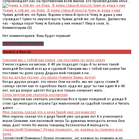
сопровождает нас на протяжении всей жизни. Его произведения объе...
Чужих д тей же, не бува , В дома стина й проста Чому ж душа у них
Чужих дітей же, не буває, Відома істина й проста Чому ж душа у них
страждає? Сумні та змучені вуста Чужих дітей же, не буває, Дитинства
час - краща пора! Чому ж батьків у них немає? Лиш в снах, їх...
Комментарии (
0
)
Нет комментариев. Ваш будет первым!
Добавить комментарий
Свежее в блогах
Говорим мы с тобой как ровня, так поставил ты дело сразу
У меня седина на висках, К 40 уж подходят годы А ты вечно такой
молодой Веселый всегда и суровый Говорим мы с тобой как ровня Так
поставил ты дело сразу Дядька мой говорил я на...
Когда друзья уходят, это плохо (памяти Димы друга)
Когда друзья уходят, это плохо Они на небо, мы же здесь стоим И
солнце светит как то однобоко Ушел, куда же друг ты там один И в 40
лет, когда вокруг цветёт Когда все только начинает жить...
Степь кругом как скатерть росписная
Степь кругом как скатерть росписная Вся в траве пожухлой от дождя Я
стою где молодость играла Где мальчонкой за судьбой гонялся я Читать
далее.........
Мне парень сказал что я дядя Такой уже средних лет
Мне парень сказал что я дядя Такой уже средних лет А я усмехнулся
играя Словами, как ласковый зверь Ты думаешь молодость вечна Она
лишь дает тепло Но жизнь товарищ бесконечна И молодость...
Здравствуй! Помнишь? Лучше промолчу.. не должна ты помнить и не
надо
Здравствуй! Помнишь? Лучше промолчу.. не должна ты помнить и не