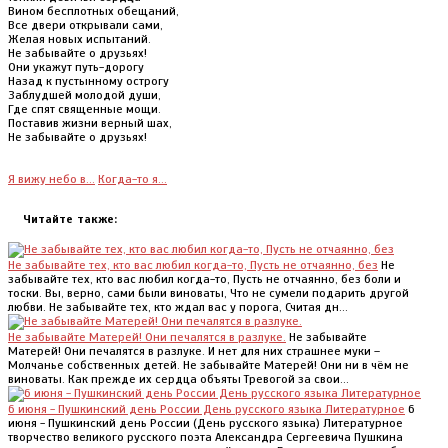
Вином бесплотных обещаний,
Все двери открывали сами,
Желая новых испытаний.
Не забывайте о друзьях!
Они укажут путь-дорогу
Назад к пустынному острогу
Заблудшей молодой души,
Где спят священные мощи.
Поставив жизни верный шах,
Не забывайте о друзьях!
Я вижу небо в...
Когда-то я...
Читайте также:
Не забывайте тех, кто вас любил когда-то, Пусть не отчаянно, без
Не
забывайте тех, кто вас любил когда-то, Пусть не отчаянно, без боли и
тоски. Вы, верно, сами были виноваты, Что не сумели подарить другой
любви. Не забывайте тех, кто ждал вас у порога, Считая дн...
Не забывайте Матерей! Они печалятся в разлуке.
Не забывайте
Матерей! Они печалятся в разлуке. И нет для них страшнее муки –
Молчанье собственных детей. Не забывайте Матерей! Они ни в чём не
виноваты. Как прежде их сердца объяты Тревогой за свои...
6 июня - Пушкинский день России День русского языка Литературное
6
июня - Пушкинский день России (День русского языка) Литературное
творчество великого русского поэта Александра Сергеевича Пушкина