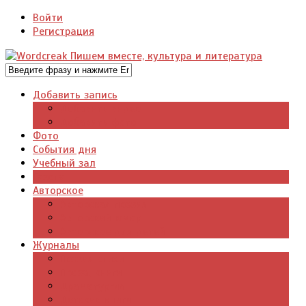
Войти
Регистрация
Добавить запись
Добавить видео
Добавить фото
Фото
События дня
Учебный зал
Газета
Авторское
Авторская поэзия
Авторский юмор
Авторское для детей
Журналы
Поэзия стихи
Проза, книги
Драматургия
Детские книги