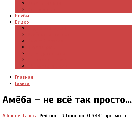
Цитаты из книг
Что почитать
Клубы
Видео
Отдых для души
Учебные материалы
Детский уголок
Прямая речь
Культурный мир
Хроники истории
Общество и люди
Главная
Газета
Амёба – не всё так просто…
Adminos
Газета
Рейтинг:
0
Голосов:
0
3441 просмотр