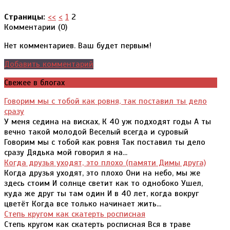
Страницы:
<<
<
1
2
Комментарии (
0
)
Нет комментариев. Ваш будет первым!
Добавить комментарий
Свежее в блогах
Говорим мы с тобой как ровня, так поставил ты дело
сразу
У меня седина на висках, К 40 уж подходят годы А ты
вечно такой молодой Веселый всегда и суровый
Говорим мы с тобой как ровня Так поставил ты дело
сразу Дядька мой говорил я на...
Когда друзья уходят, это плохо (памяти Димы друга)
Когда друзья уходят, это плохо Они на небо, мы же
здесь стоим И солнце светит как то однобоко Ушел,
куда же друг ты там один И в 40 лет, когда вокруг
цветёт Когда все только начинает жить...
Степь кругом как скатерть росписная
Степь кругом как скатерть росписная Вся в траве