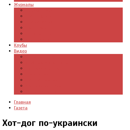
Журналы
Поэзия стихи
Проза, книги
Драматургия
Детские книги
Цитаты из книг
Что почитать
Клубы
Видео
Отдых для души
Учебные материалы
Детский уголок
Прямая речь
Культурный мир
Хроники истории
Общество и люди
Главная
Газета
Хот-дог по-украински