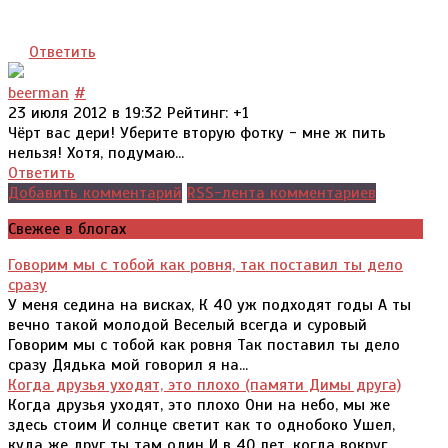
Ответить
beerman
#
23 июля 2012 в 19:32
Рейтинг:
+1
Чёрт вас дери! Уберите вторую фотку - мне ж пить
нельзя! Хотя, подумаю...
Ответить
Добавить комментарий
RSS-лента комментариев
Свежее в блогах
Говорим мы с тобой как ровня, так поставил ты дело
сразу
У меня седина на висках, К 40 уж подходят годы А ты
вечно такой молодой Веселый всегда и суровый
Говорим мы с тобой как ровня Так поставил ты дело
сразу Дядька мой говорил я на...
Когда друзья уходят, это плохо (памяти Димы друга)
Когда друзья уходят, это плохо Они на небо, мы же
здесь стоим И солнце светит как то однобоко Ушел,
куда же друг ты там один И в 40 лет, когда вокруг