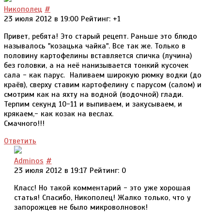
Никополец
#
23 июля 2012 в 19:00
Рейтинг:
+1
Привет, ребята! Это старый рецепт. Раньше это блюдо
называлось "козацька чайка". Все так же. Только в
половину картофелины вставляется спичка (лучина)
без головки, а на неё нанизывается тонкий кусочек
сала - как парус. Наливаем широкую рюмку водки (до
краёв), сверху ставим картофелину с парусом (салом) и
смотрим как на яхту на водной (водочной) глади.
Терпим секунд 10-11 и выпиваем, и закусываем, и
крякаем,- как козак на веслах.
Смачного!!!
Ответить
Adminos
#
23 июля 2012 в 19:17
Рейтинг: 0
Класс! Но такой комментарий - это уже хорошая
статья! Спасибо, Никополец! Жалко только, что у
запорожцев не было микроволновок!