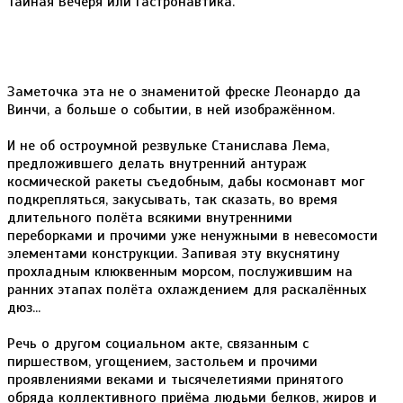
Тайная Вечеря или Гастронавтика.
Заметочка эта не о знаменитой фреске Леонардо да
Винчи, а больше о событии, в ней изображённом.
И не об остроумной резвульке Станислава Лема,
предложившего делать внутренний антураж
космической ракеты съедобным, дабы космонавт мог
подкрепляться, закусывать, так сказать, во время
длительного полёта всякими внутренними
переборками и прочими уже ненужными в невесомости
элементами конструкции. Запивая эту вкуснятину
прохладным клюквенным морсом, послужившим на
ранних этапах полёта охлаждением для раскалённых
дюз...
Речь о другом социальном акте, связанным с
пиршеством, угощением, застольем и прочими
проявлениями веками и тысячелетиями принятого
обряда коллективного приёма людьми белков, жиров и