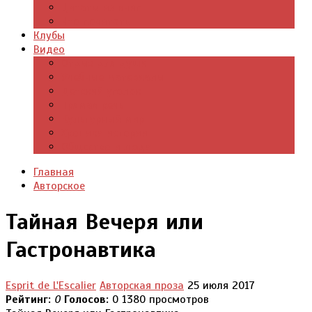
Цитаты из книг
Что почитать
Клубы
Видео
Отдых для души
Учебные материалы
Детский уголок
Прямая речь
Культурный мир
Хроники истории
Общество и люди
Главная
Авторское
Тайная Вечеря или
Гастронавтика
Esprit de L'Escalier
Авторская проза
25 июля 2017
Рейтинг:
0
Голосов:
0
1380 просмотров