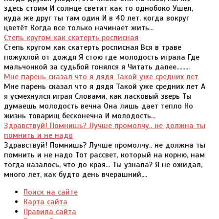
здесь стоим И солнце светит как то однобоко Ушел,
куда же друг ты там один И в 40 лет, когда вокруг
цветёт Когда все только начинает жить...
Степь кругом как скатерть росписная
Степь кругом как скатерть росписная Вся в траве
пожухлой от дождя Я стою где молодость играла Где
мальчонкой за судьбой гонялся я Читать далее.........
Мне парень сказал что я дядя Такой уже средних лет
Мне парень сказал что я дядя Такой уже средних лет А
я усмехнулся играя Словами, как ласковый зверь Ты
думаешь молодость вечна Она лишь дает тепло Но
жизнь товарищ бесконечна И молодость...
Здравствуй! Помнишь? Лучше промолчу.. не должна ты
помнить и не надо
Здравствуй! Помнишь? Лучше промолчу.. не должна ты
помнить и не надо Тот рассвет, который на корню, нам
тогда казалось, что до края... Ты узнала? Я не ожидал,
много лет, как будто день вчерашний,...
Поиск на сайте
Карта сайта
Правила сайта