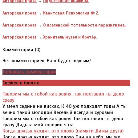
Авторская проза
→
Подштанная книжица.
Авторская проза
→
Квантовая Психология № 2.
Авторская проза
→
О вселенской тотальности паразитизма.
Авторская проза
→
Хранитель музея и бретёр.
Комментарии (
0
)
Нет комментариев. Ваш будет первым!
Добавить комментарий
Свежее в блогах
Говорим мы с тобой как ровня, так поставил ты дело
сразу
У меня седина на висках, К 40 уж подходят годы А ты
вечно такой молодой Веселый всегда и суровый
Говорим мы с тобой как ровня Так поставил ты дело
сразу Дядька мой говорил я на...
Когда друзья уходят, это плохо (памяти Димы друга)
Когда друзья уходят, это плохо Они на небо, мы же