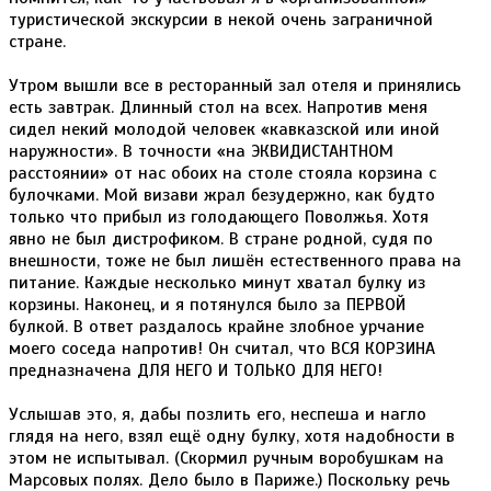
туристической экскурсии в некой очень заграничной
стране.
Утром вышли все в ресторанный зал отеля и принялись
есть завтрак. Длинный стол на всех. Напротив меня
сидел некий молодой человек «кавказской или иной
наружности». В точности «на ЭКВИДИСТАНТНОМ
расстоянии» от нас обоих на столе стояла корзина с
булочками. Мой визави жрал безудержно, как будто
только что прибыл из голодающего Поволжья. Хотя
явно не был дистрофиком. В стране родной, судя по
внешности, тоже не был лишён естественного права на
питание. Каждые несколько минут хватал булку из
корзины. Наконец, и я потянулся было за ПЕРВОЙ
булкой. В ответ раздалось крайне злобное урчание
моего соседа напротив! Он считал, что ВСЯ КОРЗИНА
предназначена ДЛЯ НЕГО И ТОЛЬКО ДЛЯ НЕГО!
Услышав это, я, дабы позлить его, неспеша и нагло
глядя на него, взял ещё одну булку, хотя надобности в
этом не испытывал. (Скормил ручным воробушкам на
Марсовых полях. Дело было в Париже.) Поскольку речь