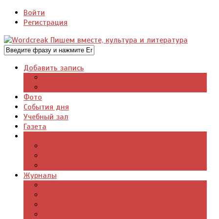
Войти
Регистрация
Добавить запись
Добавить видео
Добавить фото
Фото
События дня
Учебный зал
Газета
Авторское
Авторская поэзия
Авторский юмор
Авторское для детей
Журналы
Поэзия стихи
Проза, книги
Драматургия
Детские книги